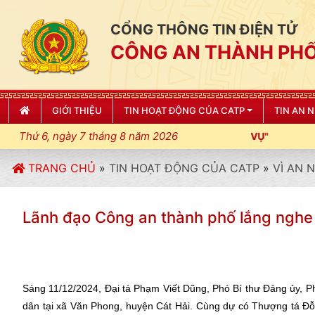
CỔNG THÔNG TIN ĐIỆN TỬ
CÔNG AN THÀNH PHỐ
GIỚI THIỆU
TIN HOẠT ĐỘNG CỦA CATP
TIN AN 
Thứ 6, ngày 7 tháng 8 năm 2026
TRANG CHỦ
»
TIN HOẠT ĐỘNG CỦA CATP
»
VÌ AN 
Lãnh đạo Công an thành phố lắng nghe ý
Sáng 11/12/2024, Đại tá Phạm Viết Dũng, Phó Bí thư Đảng ủy, 
dân tại xã Văn Phong, huyện Cát Hải. Cùng dự có Thượng tá Đỗ V