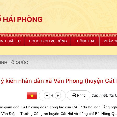
 HẢI PHÒNG
NINH TRẬT TỰ
CCHC, DỊCH VỤ CÔNG
THÔNG BÁO
PHÁP C
NINH TỔ QUỐC
 kiến nhân dân xã Văn Phong (huyện Cát H
A
Print
Cập nhật: 12/1
Phó giám đốc CATP cùng đoàn công tác của CATP dự hội nghị lắng ngh
ăn Điệp - Trưởng Công an huyện Cát Hải và đồng chí Bùi Hồng Quân