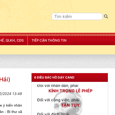
NGƯỜI CÔNG AN CÁCH MỆNH LÀ:
Đối với tự mình, phải
CẦN, KIỆM, LIÊM, CHÍNH
Đối với đồng sự, phải
THÂN ÁI GIÚP ĐỠ
HẾ, QLKH, CĐS
TIẾP CẬN THÔNG TIN
Đối với chính phủ, phải
TUYỆT ĐỐI TRUNG THÀNH
"CÔNG AN THÀNH PHỐ HẢI PHÒNG SIẾT CHẶT
Đối với nhân dân, phải
KÍNH TRỌNG LỄ PHÉP
Đối với công việc, phải
TẬN TỤY
6 ĐIỀU BÁC HỒ DẠY CAND
ải)
Đối với địch, phải
CƯƠNG QUYẾT, KHÔN KHÉO
2/2024 13:48
Trích thư Chủ tịch Hồ Chí Minh
gửi Công an Khu XII,
e ý kiến nhân
ngày 11 tháng 3 năm 1948.
 - Bí thư xã