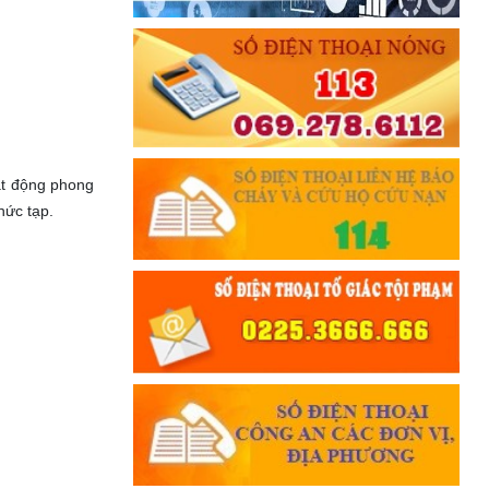
át động phong
ức tạp.