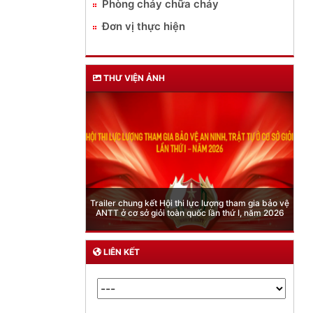
Phòng cháy chữa cháy
Đơn vị thực hiện
THƯ VIỆN ẢNH
Phòng Quản lý xuất nhập cảnh: Hướng dẫn những
quy định mới trong lĩnh vực xuất cảnh, nhập cảnh
của công dân việt nam từ ngày 01/7/2026
LIÊN KẾT