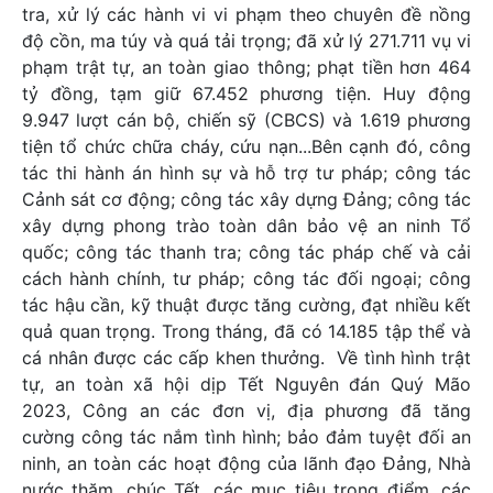
tra, xử lý các hành vi vi phạm theo chuyên đề nồng
độ cồn, ma túy và quá tải trọng; đã xử lý 271.711 vụ vi
phạm trật tự, an toàn giao thông; phạt tiền hơn 464
tỷ đồng, tạm giữ 67.452 phương tiện. Huy động
9.947 lượt cán bộ, chiến sỹ (CBCS) và 1.619 phương
tiện tổ chức chữa cháy, cứu nạn...Bên cạnh đó, công
tác thi hành án hình sự và hỗ trợ tư pháp; công tác
Cảnh sát cơ động; công tác xây dựng Đảng; công tác
xây dựng phong trào toàn dân bảo vệ an ninh Tổ
quốc; công tác thanh tra; công tác pháp chế và cải
cách hành chính, tư pháp; công tác đối ngoại; công
tác hậu cần, kỹ thuật được tăng cường, đạt nhiều kết
quả quan trọng. Trong tháng, đã có 14.185 tập thể và
cá nhân được các cấp khen thưởng. Về tình hình trật
tự, an toàn xã hội dịp Tết Nguyên đán Quý Mão
2023, Công an các đơn vị, địa phương đã tăng
cường công tác nắm tình hình; bảo đảm tuyệt đối an
ninh, an toàn các hoạt động của lãnh đạo Đảng, Nhà
nước thăm, chúc Tết, các mục tiêu trọng điểm, các