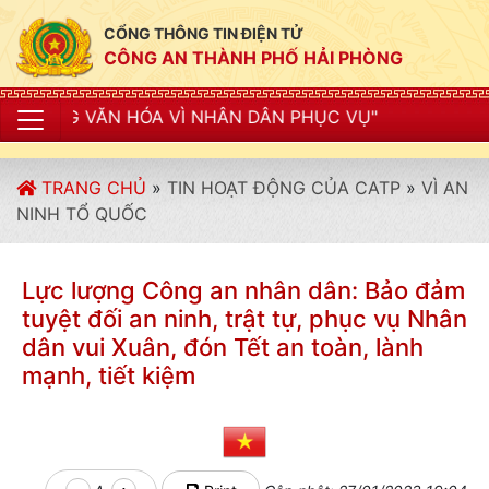
CỔNG THÔNG TIN ĐIỆN TỬ
CÔNG AN THÀNH PHỐ HẢI PHÒNG
 HÓA VÌ NHÂN DÂN PHỤC VỤ"
TRANG CHỦ
»
TIN HOẠT ĐỘNG CỦA CATP
»
VÌ AN
NINH TỔ QUỐC
Lực lượng Công an nhân dân: Bảo đảm
tuyệt đối an ninh, trật tự, phục vụ Nhân
dân vui Xuân, đón Tết an toàn, lành
mạnh, tiết kiệm