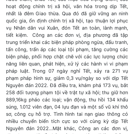
hoạt động chính trị xã hội, văn hóa trong dịp Tết,
nhất là đêm Giao thừa. Qua đó đã giữ vững an ninh
quốc gia, ổn định chính trị xã hội, tạo thuận lợi phục
vụ Nhân dân vui Xuân, đón Tết an toàn, lành mạnh,
tiết kiệm. Công an các đơn vị, địa phương đã tập
trung triển khai các biện pháp phòng ngừa, đấu tranh,
tấn công, trấn áp các loại tội phạm, tăng cường các
biện pháp, phối hợp chặt chẽ với các lực lượng chức
năng liên quan, phát hiện, xử lý các hành vi vi phạm
pháp luật. Trong 07 ngày nghỉ Tết, xảy ra 271 vụ
phạm pháp hình sự, giảm 0,3 vụ/ngày so với dịp Tết
Nguyên đán 2022. Đã điều tra, khám phá 173 vụ, bắt
258 đối tượng phạm tội về trật tự xã hội; thu giữ hơn
889,16kg pháo các loại; vận động, thu hồi 134 khẩu
súng, 1.012 viên đạn, 04 lựu đạn và một số vũ khí thô
sơ, công cụ hỗ trợ. Tình hình tai nạn giao thông có
nhiều chuyển biến tích cực so với cùng kỳ dịp Tết
Nguyên đán 2022…Mặt khác, Công an các đơn vị,