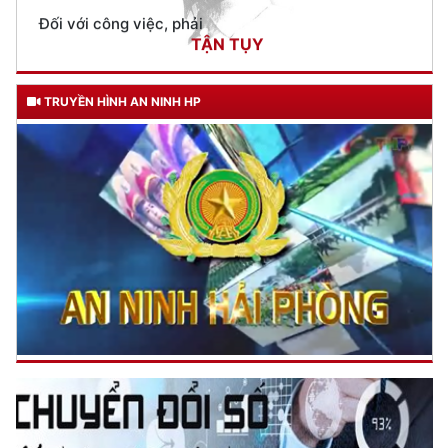
Đối với địch, phải
CƯƠNG QUYẾT, KHÔN KHÉO
Trích thư Chủ tịch Hồ Chí Minh
TRUYỀN HÌNH AN NINH HP
gửi Công an Khu XII,
ngày 11 tháng 3 năm 1948.