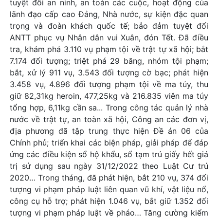
tuyệt đối an ninh, an toàn các cuộc, hoạt động của
lãnh đạo cấp cao Đảng, Nhà nước, sự kiện đặc quan
trọng và đoàn khách quốc tế; bảo đảm tuyệt đối
ANTT phục vụ Nhân dân vui Xuân, đón Tết. Đã điều
tra, khám phá 3.110 vụ phạm tội về trật tự xã hội; bắt
7.174 đối tượng; triệt phá 29 băng, nhóm tội phạm;
bắt, xử lý 911 vụ, 3.543 đối tượng cờ bạc; phát hiện
3.458 vụ, 4.896 đối tượng phạm tội về ma túy, thu
giữ 82,31kg heroin, 477,25kg và 216.835 viên ma túy
tổng hợp, 6,11kg cần sa... Trong công tác quản lý nhà
nước về trật tự, an toàn xã hội, Công an các đơn vị,
địa phương đã tập trung thực hiện Đề án 06 của
Chính phủ; triển khai các biện pháp, giải pháp để đáp
ứng các điều kiện sổ hộ khẩu, sổ tạm trú giấy hết giá
trị sử dụng sau ngày 31/12/2022 theo Luật Cư trú
2020… Trong tháng, đã phát hiện, bắt 210 vụ, 374 đối
tượng vi phạm pháp luật liên quan vũ khí, vật liệu nổ,
công cụ hỗ trợ; phát hiện 1.046 vụ, bắt giữ 1.352 đối
tượng vi phạm pháp luật về pháo… Tăng cường kiểm