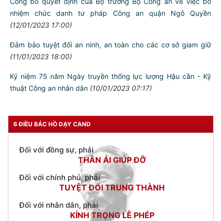
Công bố quyết định của Bộ trưởng Bộ Công an về việc bổ
nhiệm chức danh tư pháp Công an quận Ngô Quyền
(12/01/2023 17:00)
Đảm bảo tuyệt đối an ninh, an toàn cho các cơ sở giam giữ
(11/01/2023 18:00)
TƯ CÁCH
NGƯỜI CÔNG AN CÁCH MỆNH LÀ:
Kỷ niệm 75 năm Ngày truyền thống lực lượng Hậu cần - Kỹ
thuật Công an nhân dân
(10/01/2023 07:17)
Đối với tự mình, phải
CẦN, KIỆM, LIÊM, CHÍNH
Đối với đồng sự, phải
6 ĐIỀU BÁC HỒ DẠY CAND
THÂN ÁI GIÚP ĐỠ
Đối với chính phủ, phải
TUYỆT ĐỐI TRUNG THÀNH
Đối với nhân dân, phải
KÍNH TRỌNG LỄ PHÉP
Đối với công việc, phải
TẬN TỤY