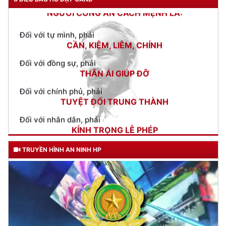
Phòng Cảnh sát PCCC và CNCH: Kéo giảm các vụ cháy, nổ,
quyết tâm hoàn thành sớm các chỉ tiêu năm 2026
(10/06/2026 15:34)
Phòng Cảnh sát giao thông phối hợp với Giáo hội Phật giáo
thành phố Hải Phòng lan tỏa văn hóa giao thông
(09/06/2026
08:04)