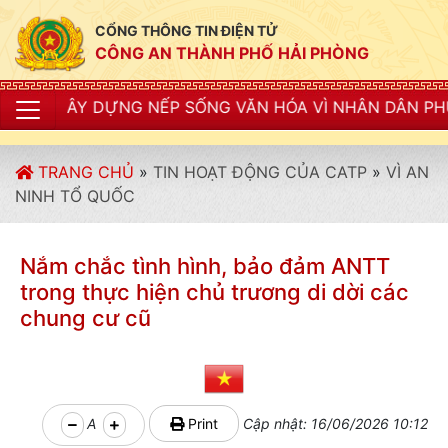
CỔNG THÔNG TIN ĐIỆN TỬ
CÔNG AN THÀNH PHỐ HẢI PHÒNG
NG NẾP SỐNG VĂN HÓA VÌ NHÂN DÂN PHỤC VỤ"
TRANG CHỦ
»
TIN HOẠT ĐỘNG CỦA CATP
»
VÌ AN
NINH TỔ QUỐC
Nắm chắc tình hình, bảo đảm ANTT
trong thực hiện chủ trương di dời các
chung cư cũ
A
Print
Cập nhật: 16/06/2026 10:12