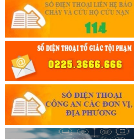
THÂN ÁI GIÚP ĐỠ
Đối với chính phủ, phải
TUYỆT ĐỐI TRUNG THÀNH
Đối với nhân dân, phải
KÍNH TRỌNG LỄ PHÉP
Đối với công việc, phải
TẬN TỤY
Đối với địch, phải
TRUYỀN HÌNH AN NINH HP
CƯƠNG QUYẾT, KHÔN KHÉO
Trích thư Chủ tịch Hồ Chí Minh
gửi Công an Khu XII,
ngày 11 tháng 3 năm 1948.