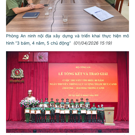
Phòng An ninh nội địa xây dựng và triển khai thực hiện mô
hình “3 bám, 4 nắm, 5 chủ động”
(01/04/2026 15:19)
TƯ CÁCH
NGƯỜI CÔNG AN CÁCH MỆNH LÀ:
Đối với tự mình, phải
CẦN, KIỆM, LIÊM, CHÍNH
Đối với đồng sự, phải
THÂN ÁI GIÚP ĐỠ