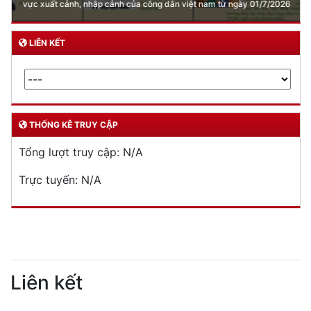
vực xuất cảnh, nhập cảnh của công dân việt nam từ ngày 01/7/2026
LIÊN KẾT
THỐNG KÊ TRUY CẬP
Tổng lượt truy cập:
N/A
Trực tuyến:
N/A
Liên kết