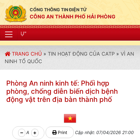
CỔNG THÔNG TIN ĐIỆN TỬ
CÔNG AN THÀNH PHỐ HẢI PHÒNG
"CÔNG AN THÀNH
TRANG CHỦ
»
TIN HOẠT ĐỘNG CỦA CATP
»
VÌ AN
NINH TỔ QUỐC
Phòng An ninh kinh tế: Phối hợp
phòng, chống diễn biến dịch bệnh
động vật trên địa bàn thành phố
A
Print
Cập nhật: 07/04/2026 21:00