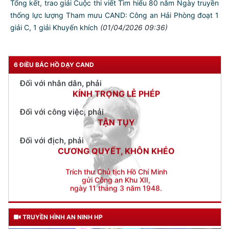
Tổng kết, trao giải Cuộc thi viết Tìm hiểu 80 năm Ngày truyền
thống lực lượng Tham mưu CAND: Công an Hải Phòng đoạt 1
Đối với chính phủ, phải
TUYỆT ĐỐI TRUNG THÀNH
giải C, 1 giải Khuyến khích
(01/04/2026 09:36)
Đối với nhân dân, phải
KÍNH TRỌNG LỄ PHÉP
6 ĐIỀU BÁC HỒ DẠY CAND
Đối với công việc, phải
TẬN TỤY
Đối với địch, phải
CƯƠNG QUYẾT, KHÔN KHÉO
Trích thư Chủ tịch Hồ Chí Minh
gửi Công an Khu XII,
ngày 11 tháng 3 năm 1948.
TRUYỀN HÌNH AN NINH HP