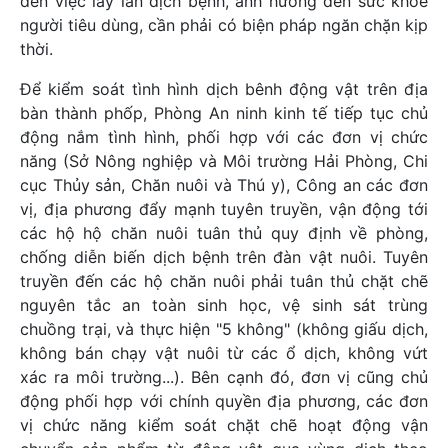
đến việc lây lan dịch bệnh, ảnh hưởng đến sức khỏe
người tiêu dùng, cần phải có biện pháp ngăn chặn kịp
thời.
Để kiểm soát tình hình dịch bênh động vật trên địa
bàn thành phốp, Phòng An ninh kinh tế tiếp tục chủ
động nắm tình hình, phối hợp với các đơn vị chức
năng (Sở Nông nghiệp và Môi trường Hải Phòng, Chi
cục Thủy sản, Chăn nuôi và Thú y), Công an các đơn
vị, địa phương đẩy mạnh tuyên truyền, vận động tới
các hộ hộ chăn nuôi tuân thủ quy định về phòng,
chống diễn biến dịch bệnh trên đàn vật nuôi. Tuyên
truyền đến các hộ chăn nuôi phải tuân thủ chặt chẽ
nguyên tắc an toàn sinh học, vệ sinh sát trùng
chuồng trại, và thực hiện "5 không" (không giấu dịch,
không bán chạy vật nuôi từ các ổ dịch, không vứt
xác ra môi trường...). Bên cạnh đó, đơn vị cũng chủ
động phối hợp với chính quyền địa phương, các đơn
vị chức năng kiểm soát chặt chẽ hoạt động vận