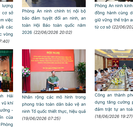
Phòng An ninh kinh
 lượng
Phòng An ninh chính trị nội bộ
đồng hành cùng d
 cơ sở
bảo đảm tuyệt đối an ninh, an
giữ vững thế trận a
àm việc
toàn Hội Báo toàn quốc năm
từ cơ sở
(22/06/202
về các
2026
(22/06/2026 20:02)
ức vòng
7:40)
Công an thành ph
nh Hải
Nhân rộng các mô hình trong
dựng tăng cường 
 vũ khí
phong trào toàn dân bảo vệ an
đảm trật tự an toà
tưởng -
ninh Tổ quốc thiết thực, hiệu quả
(18/06/2026 19:27)
ển của
(19/06/2026 07:25)
hòng