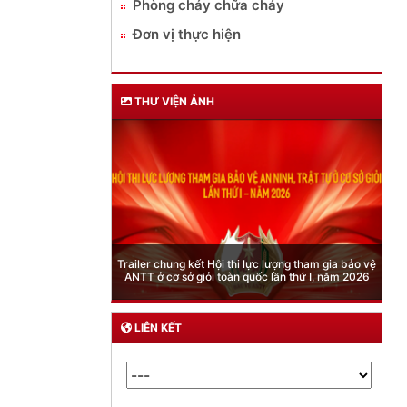
Phòng cháy chữa cháy
Đơn vị thực hiện
THƯ VIỆN ẢNH
Phòng Quản lý xuất nhập cảnh: Hướng dẫn những
quy định mới trong lĩnh vực xuất cảnh, nhập cảnh
của công dân việt nam từ ngày 01/7/2026
LIÊN KẾT