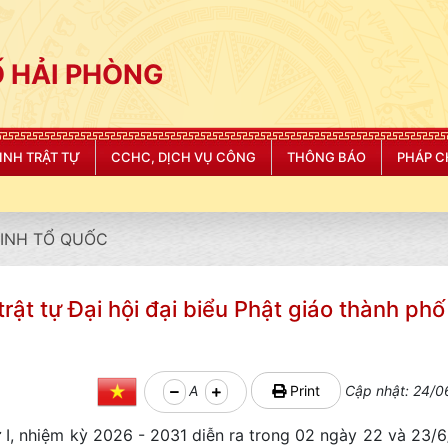
 HẢI PHÒNG
NINH TRẬT TỰ
CCHC, DỊCH VỤ CÔNG
THÔNG BÁO
PHÁP C
NINH TỔ QUỐC
rật tự Đại hội đại biểu Phật giáo thành phố
A
Print
Cập nhật: 24/0
ứ I, nhiệm kỳ 2026 - 2031 diễn ra trong 02 ngày 22 và 23/