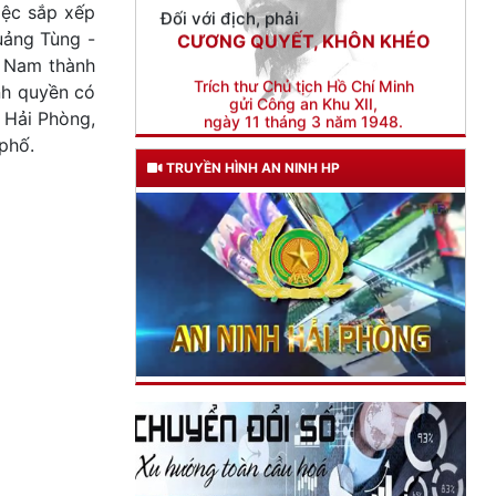
iệc sắp xếp
ngày 11 tháng 3 năm 1948.
uảng Tùng -
t Nam thành
ính quyền có
 Hải Phòng,
phố.
TRUYỀN HÌNH AN NINH HP