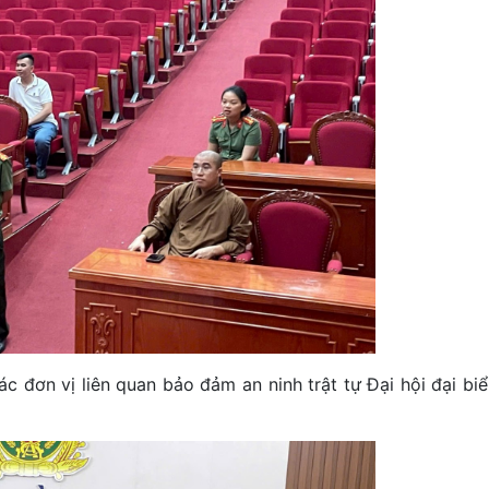
c đơn vị liên quan bảo đảm an ninh trật tự Đại hội đại biể