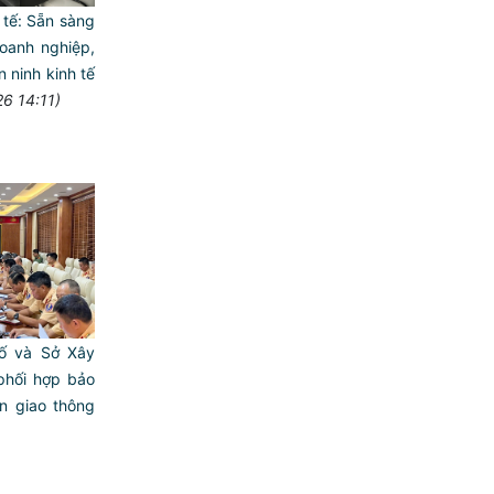
 tế: Sẵn sàng
oanh nghiệp,
n ninh kinh tế
6 14:11)
ố và Sở Xây
phối hợp bảo
n giao thông