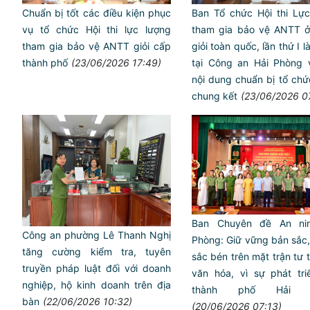
Chuẩn bị tốt các điều kiện phục
Ban Tổ chức Hội thi Lực
vụ tổ chức Hội thi lực lượng
tham gia bảo vệ ANTT ở
tham gia bảo vệ ANTT giỏi cấp
giỏi toàn quốc, lần thứ I l
thành phố
(23/06/2026 17:49)
tại Công an Hải Phòng 
nội dung chuẩn bị tổ ch
chung kết
(23/06/2026 0
Ban Chuyên đề An ni
Công an phường Lê Thanh Nghị
Phòng: Giữ vững bản sắc,
tăng cường kiểm tra, tuyên
sắc bén trên mặt trận tư 
truyền pháp luật đối với doanh
văn hóa, vì sự phát tri
nghiệp, hộ kinh doanh trên địa
thành phố Hải P
bàn
(22/06/2026 10:32)
(20/06/2026 07:13)