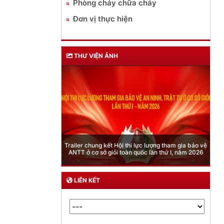
Phòng cháy chữa cháy
Đơn vị thực hiện
THƯ VIỆN ẢNH
Phòng Quản lý xuất nhập cảnh: Hướng dẫn những
quy định mới trong lĩnh vực xuất cảnh, nhập cảnh
của công dân việt nam từ ngày 01/7/2026
LIÊN KẾT