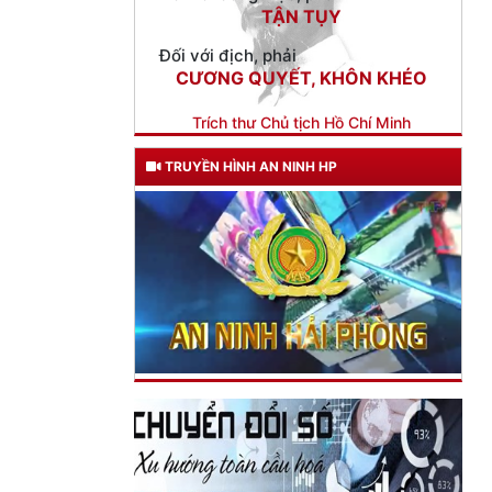
Trích thư Chủ tịch Hồ Chí Minh
gửi Công an Khu XII,
ngày 11 tháng 3 năm 1948.
TRUYỀN HÌNH AN NINH HP