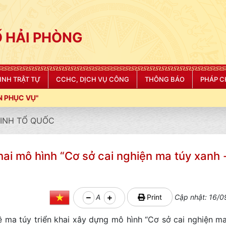
 HẢI PHÒNG
NINH TRẬT TỰ
CCHC, DỊCH VỤ CÔNG
THÔNG BÁO
PHÁP C
NINH TỔ QUỐC
ai mô hình “Cơ sở cai nghiện ma túy xanh 
A
Print
Cập nhật: 16/0
 ma túy triển khai xây dựng mô hình “Cơ sở cai nghiện ma