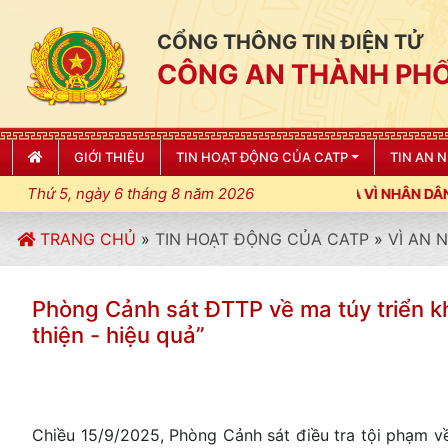
CỔNG THÔNG TIN ĐIỆN TỬ
CÔNG AN THÀNH PHỐ
GIỚI THIỆU
TIN HOẠT ĐỘNG CỦA CATP
TIN AN 
Thứ 5, ngày 6 tháng 8 năm 2026
TRANG CHỦ
»
TIN HOẠT ĐỘNG CỦA CATP
»
VÌ AN 
Phòng Cảnh sát ĐTTP về ma túy triển kh
thiện - hiệu quả”
Chiều 15/9/2025, Phòng Cảnh sát điều tra tội phạm về