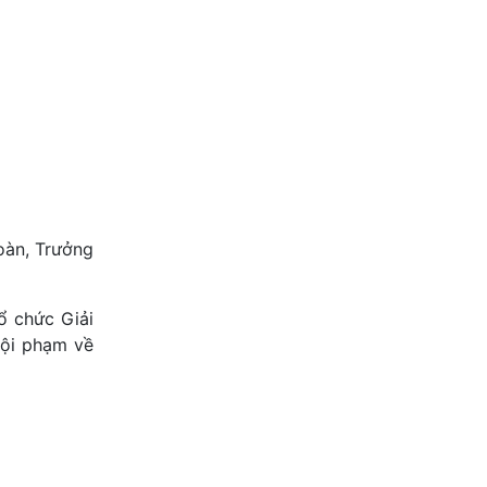
oàn, Trưởng
ổ chức Giải
tội phạm về