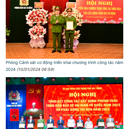
Phòng Cảnh sát cơ động triển khai chương trình công tác năm
2024
(10/01/2024 06:59)
TƯ CÁCH
NGƯỜI CÔNG AN CÁCH MỆNH LÀ:
Đối với tự mình, phải
CẦN, KIỆM, LIÊM, CHÍNH
Đối với đồng sự, phải