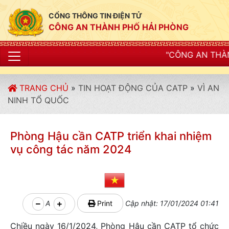
CỔNG THÔNG TIN ĐIỆN TỬ
CÔNG AN THÀNH PHỐ HẢI PHÒNG
"CÔNG AN THÀNH PHỐ HẢI PHÒNG SI
TRANG CHỦ
»
TIN HOẠT ĐỘNG CỦA CATP
»
VÌ AN
NINH TỔ QUỐC
Phòng Hậu cần CATP triển khai nhiệm
vụ công tác năm 2024
A
Print
Cập nhật: 17/01/2024 01:41
Chiều ngày 16/1/2024, Phòng Hậu cần CATP tổ chức