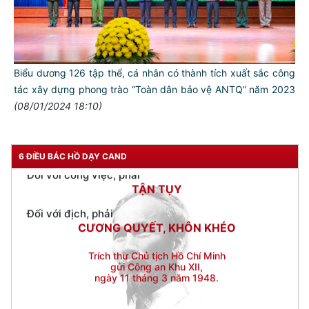
THÂN ÁI GIÚP ĐỠ
Đối với chính phủ, phải
TUYỆT ĐỐI TRUNG THÀNH
Biểu dương 126 tập thể, cá nhân có thành tích xuất sắc công
Đối với nhân dân, phải
tác xây dựng phong trào “Toàn dân bảo vệ ANTQ” năm 2023
KÍNH TRỌNG LỄ PHÉP
(08/01/2024 18:10)
Đối với công việc, phải
TẬN TỤY
Đối với địch, phải
6 ĐIỀU BÁC HỒ DẠY CAND
CƯƠNG QUYẾT, KHÔN KHÉO
Trích thư Chủ tịch Hồ Chí Minh
gửi Công an Khu XII,
ngày 11 tháng 3 năm 1948.