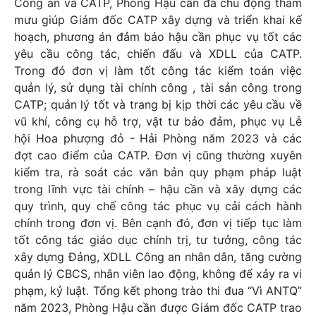
Công an và CATP, Phòng Hậu cần đã chủ động tham
mưu giúp Giám đốc CATP xây dựng và triển khai kế
hoạch, phương án đảm bảo hậu cần phục vụ tốt các
yêu cầu công tác, chiến đấu và XDLL của CATP.
Trong đó đơn vị làm tốt công tác kiểm toán việc
quản lý, sử dụng tài chính công , tài sản công trong
CATP; quản lý tốt và trang bị kịp thời các yêu cầu về
vũ khí, công cụ hỗ trợ, vật tư bảo đảm, phục vụ Lễ
hội Hoa phượng đỏ - Hải Phòng năm 2023 và các
đợt cao điểm của CATP. Đơn vị cũng thường xuyên
kiểm tra, rà soát các văn bản quy phạm pháp luật
trong lĩnh vực tài chính – hậu cần và xây dựng các
quy trình, quy chế công tác phục vụ cải cách hành
chính trong đơn vị. Bên cạnh đó, đơn vị tiếp tục làm
tốt công tác giáo dục chính trị, tư tưởng, công tác
xây dựng Đảng, XDLL Công an nhân dân, tăng cường
quản lý CBCS, nhân viên lao động, không để xảy ra vi
phạm, kỷ luật. Tổng kết phong trào thi đua “Vì ANTQ”
năm 2023, Phòng Hậu cần được Giám đốc CATP trao