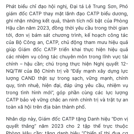
Phát biểu chỉ đạo hội nghị, Đại tá Lê Trung Sơn, Phó
giám đốc CATP thay mặt lãnh đạo CATP biểu dương,
ghi nhận những kết quả, thành tích nổi bật của Phòng
Hậu cần năm 2023, đồng thời yêu cầu trong thời gian
tới, đơn vị bám sát chương trình, kế hoạch công tác
của Bộ Công an, CATP, chủ động tham mưu hiệu quả
giúp Giám đốc CATP triển khai thực hiện hiệu quả
các nhiệm vụ công tác chuyên môn trong lĩnh vực tài
chính – hậu cần; chú trọng thực hiện Nghị quyết 12-
NQ/TW của Bộ Chính trị về “Đẩy mạnh xây dựng lực
lượng CAND thật sự trong sạch, vững mạnh, chính
quy, tinh nhuệ, hiện đại, đáp ứng yêu cầu, nhiệm vụ
trong tình hình mới”, góp phần cùng các lực lượng
CATP bảo vệ vững chắc an ninh chính trị và trật tự an
toàn xã hội trên địa bàn thành phố.
Nhân dịp này, Giám đốc CATP tặng Danh hiệu “Đơn vị
quyết thắng” năm 2023 cho 2 tập thể trực thuộc
Phòng Hậu cần; tặng danh hiệu “Chiến sĩ thi đua cơ