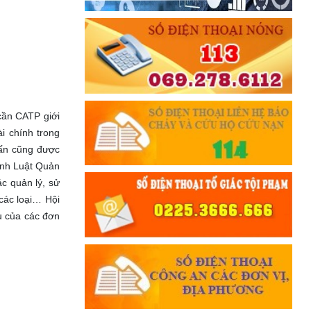
cần CATP giới
i chính trong
uấn cũng được
hành Luật Quản
c quản lý, sử
 các loại… Hội
u của các đơn