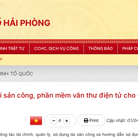
 HẢI PHÒNG
NINH TRẬT TỰ
CCHC, DỊCH VỤ CÔNG
THÔNG BÁO
PHÁP C
NINH TỔ QUỐC
ài sản công, phần mềm văn thư điện tử cho
A
Print
Cập nhật: 01/0
công tác tài chính, quản lý, sử dụng tài sản công và hướng dẫn sử 