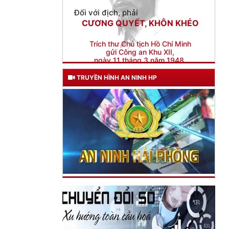
Trích thư Chủ tịch Hồ Chí Minh
gửi Công an Khu XII,
ngày 11 tháng 3 năm 1948.
TRUYỀN HÌNH AN NINH HP