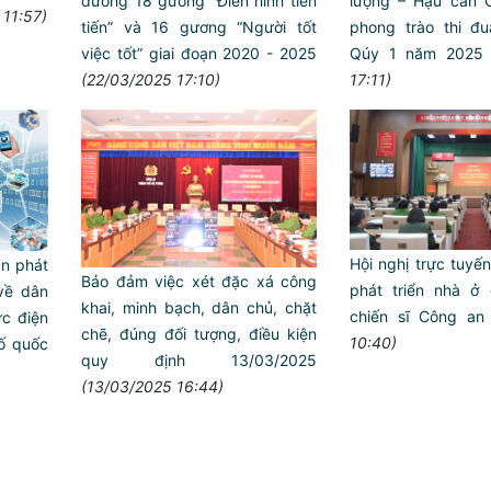
lượng – Hậu cần 
dương 18 gương “Điển hình tiên
 11:57)
phong trào thi đ
tiến” và 16 gương “Người tốt
Qúy 1 năm 2025
việc tốt” giai đoạn 2020 - 2025
17:11)
(22/03/2025 17:10)
Hội nghị trực tuyế
án phát
Bảo đảm việc xét đặc xá công
phát triển nhà ở
về dân
khai, minh bạch, dân chủ, chặt
chiến sĩ Công an
ực điện
chẽ, đúng đối tượng, điều kiện
10:40)
ố quốc
quy định 13/03/2025
(13/03/2025 16:44)