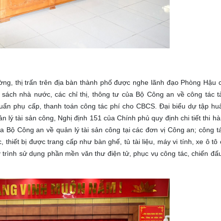
ường, thị trấn trên địa bàn thành phố được nghe lãnh đạo Phòng Hậu 
sách nhà nước, các chỉ thị, thông tư của Bộ Công an về công tác tà
huẩn phụ cấp, thanh toán công tác phí cho CBCS. Đại biểu dự tập h
n lý tài sản công, Nghị định 151 của Chính phủ quy định chi tiết thi 
a Bộ Công an về quản lý tài sản công tại các đơn vị Công an; công tá
hiết bị được trang cấp như bàn ghế, tủ tài liệu, máy vi tính, xe ô tô
rình sử dụng phần mền văn thư điện tử, phục vụ công tác, chiến đấ