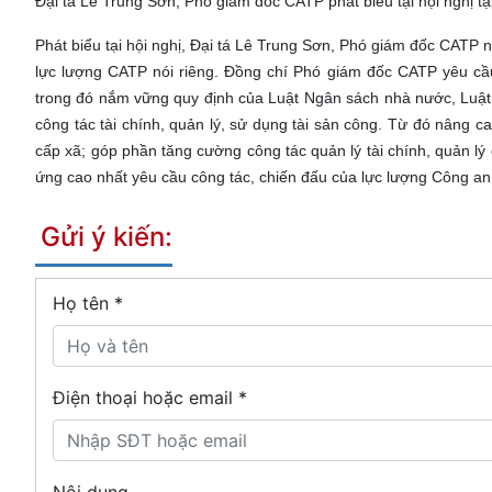
Đại tá Lê Trung Sơn, Phó giám đốc CATP phát biểu tại hội nghị t
Phát biểu tại hội nghị, Đại tá Lê Trung Sơn, Phó giám đốc CATP 
lực lượng CATP nói riêng. Đồng chí Phó giám đốc CATP yêu cầu 
trong đó nắm vững quy định của Luật Ngân sách nhà nước, Luật 
công tác tài chính, quản lý, sử dụng tài sản công. Từ đó nâng 
cấp xã; góp phần tăng cường công tác quản lý tài chính, quản lý 
ứng cao nhất yêu cầu công tác, chiến đấu của lực lượng Công a
Gửi ý kiến:
Họ tên
*
Điện thoại hoặc email *