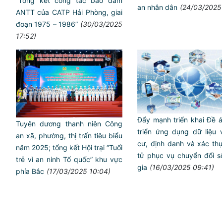
“Tổng kết công tác bảo đảm
an nhân dân
(24/03/2025
ANTT của CATP Hải Phòng, giai
đoạn 1975 – 1986”
(30/03/2025
17:52)
Đẩy mạnh triển khai Đề 
Tuyên dương thanh niên Công
triển ứng dụng dữ liệu 
an xã, phường, thị trấn tiêu biểu
cư, định danh và xác th
năm 2025; tổng kết Hội trại “Tuổi
tử phục vụ chuyển đổi s
trẻ vì an ninh Tổ quốc” khu vực
gia
(16/03/2025 09:41)
phía Bắc
(17/03/2025 10:04)