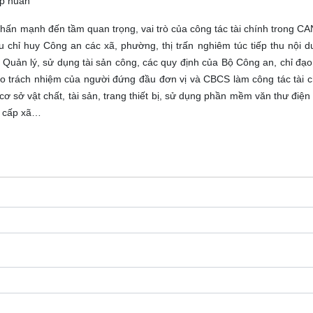
ập huấn
nhấn mạnh đến tầm quan trọng, vai trò của công tác tài chính trong C
chỉ huy Công an các xã, phường, thị trấn nghiêm túc tiếp thu nội d
Quản lý, sử dụng tài sản công, các quy định của Bộ Công an, chỉ đạ
cao trách nhiệm của người đứng đầu đơn vị và CBCS làm công tác tài 
cơ sở vật chất, tài sản, trang thiết bị, sử dụng phần mềm văn thư điệ
n cấp xã…