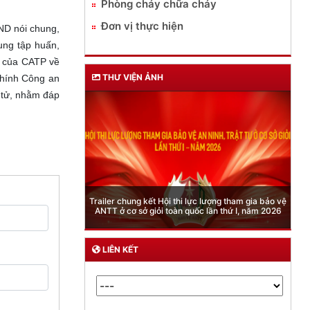
Phòng cháy chữa cháy
Đơn vị thực hiện
AND nói chung,
ung tập huấn,
o của CATP về
THƯ VIỆN ẢNH
chính Công an
n tử, nhằm đáp
Phòng Quản lý xuất nhập cảnh: Hướng dẫn những
quy định mới trong lĩnh vực xuất cảnh, nhập cảnh
của công dân việt nam từ ngày 01/7/2026
LIÊN KẾT