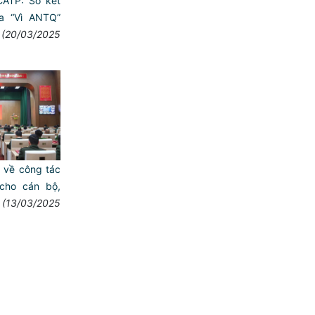
CATP: Sơ kết
ua “Vì ANTQ”
(20/03/2025
n về công tác
 cho cán bộ,
(13/03/2025