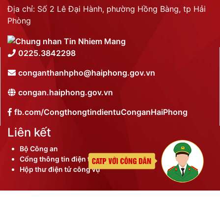
Địa chỉ: Số 2 Lê Đại Hành, phường Hồng Bàng, tp Hải
Phòng
0225.3842298
conganthanhpho@haiphong.gov.vn
congan.haiphong.gov.vn
fb.com/CongthongtindientuConganHaiPhong
Liên kết
Bộ Công an
Cổng thông tin điện tử thành phố
Hộp thư điện tử công vụ
©
2026 Bản quyền nội dung thuộc Công an thành phố