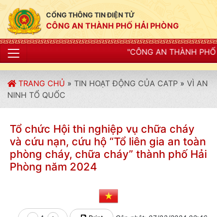
CỔNG THÔNG TIN ĐIỆN TỬ
CÔNG AN THÀNH PHỐ HẢI PHÒNG
"CÔNG AN THÀNH PHỐ HẢI PHÒNG SIẾT C
TRANG CHỦ
»
TIN HOẠT ĐỘNG CỦA CATP
»
VÌ AN
NINH TỔ QUỐC
Tổ chức Hội thi nghiệp vụ chữa cháy
và cứu nạn, cứu hộ “Tổ liên gia an toàn
phòng cháy, chữa cháy” thành phố Hải
Phòng năm 2024