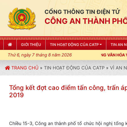
CỔNG THÔNG TIN ĐIỆN TỬ
CÔNG AN THÀNH PHỐ
GIỚI THIỆU
TIN HOẠT ĐỘNG CỦA CATP
TIN AN 
Thứ 6, ngày 7 tháng 8 năm 2026
ƠNG, ĐIỀU LỆNH; XÂY DỰNG NẾP SỐNG VĂN HÓA VÌ NHÂN DÂN PH
TRANG CHỦ
»
TIN HOẠT ĐỘNG CỦA CATP
»
VÌ AN 
Tổng kết đợt cao điểm tấn công, trấn 
2019
Chiều 15-3, Công an thành phố tổ chức hội nghị tổng 