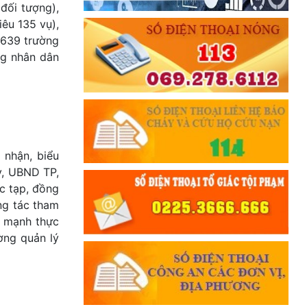
 đối tượng),
iêu 135 vụ),
2.639 trường
ng nhân dân
 nhận, biểu
y, UBND TP,
c tạp, đồng
ng tác tham
y mạnh thực
ờng quản lý