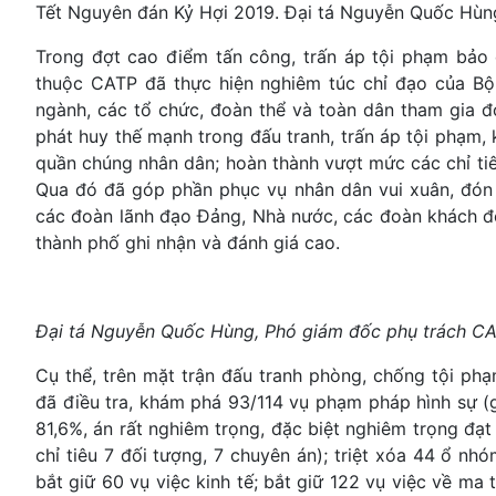
Tết Nguyên đán Kỷ Hợi 2019. Đại tá Nguyễn Quốc Hùng,
Trong đợt cao điểm tấn công, trấn áp tội phạm bảo
thuộc CATP đã thực hiện nghiêm túc chỉ đạo của B
ngành, các tổ chức, đoàn thể và toàn dân tham gia đ
phát huy thế mạnh trong đấu tranh, trấn áp tội phạm,
quần chúng nhân dân; hoàn thành vượt mức các chỉ tiê
Qua đó đã góp phần phục vụ nhân dân vui xuân, đón t
các đoàn lãnh đạo Đảng, Nhà nước, các đoàn khách đ
thành phố ghi nhận và đánh giá cao.
Đại tá Nguyễn Quốc Hùng, Phó giám đốc phụ trách CA
Cụ thể, trên mặt trận đấu tranh phòng, chống tội ph
đã điều tra, khám phá 93/114 vụ phạm pháp hình sự (giả
81,6%, án rất nghiêm trọng, đặc biệt nghiêm trọng đạt
chỉ tiêu 7 đối tượng, 7 chuyên án); triệt xóa 44 ổ nh
bắt giữ 60 vụ việc kinh tế; bắt giữ 122 vụ việc về ma