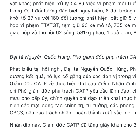
vật khác; phát hiện, xử lý 54 vụ việc vi phạm môi trư
trong đó 1 đối tượng đặc biệt nguy hiểm, 8 đối tượng 
khởi tố 27 vụ với 160 đối tượng; phát hiện, bắt giữ 5
hợp vi phạm TTATGT, tạm giữ 93 xe mô tô, 765 xe m
giao nộp và thu hồi 62 súng, 531kg pháo, 1 quả bom,
Đại tá Nguyễn Quốc Hùng, Phó giám đốc phụ trách CAT
Phát biểu tại hội nghị, Đại tá Nguyễn Quốc Hùng, 
dương kết quả, nỗ lực cố gắng của các đơn vị trong v
Giám đốc CATP về thực hiện đợt cao điểm. Nhận định t
chí Phó giám đốc phụ trách CATP yêu cầu lãnh đạo, ch
mưu cho cấp ủy, chính quyền chỉ đạo triển khai thực
hiện các mặt công tác chính trị, tư tưởng, các phon
CBCS, nêu cao trách nhiệm, hoàn thành xuất sắc mọi 
Nhân dịp này, Giám đốc CATP đã tặng giấy khen cho 30