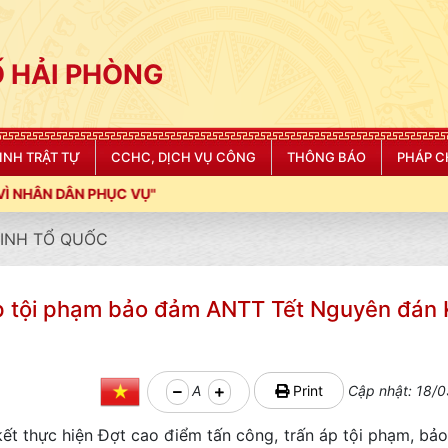
 HẢI PHÒNG
NINH TRẬT TỰ
CCHC, DỊCH VỤ CÔNG
THÔNG BÁO
PHÁP C
ỤC VỤ"
NINH TỔ QUỐC
áp tội phạm bảo đảm ANTT Tết Nguyên đán 
A
Print
Cập nhật: 18/0
kết thực hiện Đợt cao điểm tấn công, trấn áp tội phạm, b