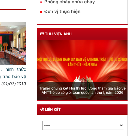
Phòng cháy chữa cháy
Đơn vị thực hiện
THƯ VIỆN ẢNH
, hình thức
trào bảo vệ
(01/03/2019
Phòng Quản lý xuất nhập cảnh: Hư
ung kết Hội thi lực lượng tham gia bảo vệ
quy định mới trong lĩnh vực xuất cả
ơ sở giỏi toàn quốc lần thứ I, năm 2026
của công dân việt nam từ ngày 
LIÊN KẾT