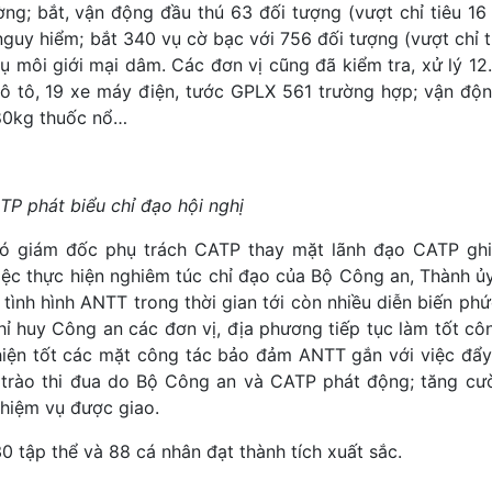
ờng; bắt, vận động đầu thú 63 đối tượng (vượt chỉ tiêu 16
nguy hiểm; bắt 340 vụ cờ bạc với 756 đối tượng (vượt chỉ t
 vụ môi giới mại dâm. Các đơn vị cũng đã kiểm tra, xử lý 1
ô tô, 19 xe máy điện, tước GPLX 561 trường hợp; vận độ
 80kg thuốc nổ…
P phát biểu chỉ đạo hội nghị
Phó giám đốc phụ trách CATP thay mặt lãnh đạo CATP ghi
iệc thực hiện nghiêm túc chỉ đạo của Bộ Công an, Thành ủ
ình hình ANTT trong thời gian tới còn nhiều diễn biến phứ
ỉ huy Công an các đơn vị, địa phương tiếp tục làm tốt cô
 hiện tốt các mặt công tác bảo đảm ANTT gắn với việc đẩ
g trào thi đua do Bộ Công an và CATP phát động; tăng cư
nhiệm vụ được giao.
 tập thể và 88 cá nhân đạt thành tích xuất sắc.