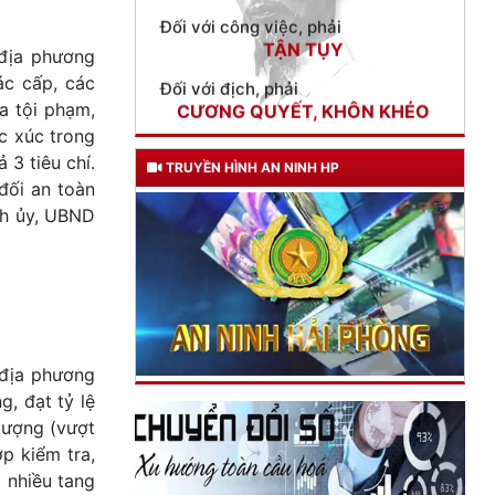
TẬN TỤY
Đối với địch, phải
 địa phương
CƯƠNG QUYẾT, KHÔN KHÉO
c cấp, các
a tội phạm,
Trích thư Chủ tịch Hồ Chí Minh
gửi Công an Khu XII,
c xúc trong
ngày 11 tháng 3 năm 1948.
3 tiêu chí.
TRUYỀN HÌNH AN NINH HP
đối an toàn
nh ủy, UBND
 địa phương
g, đạt tỷ lệ
 tượng (vượt
ợp kiểm tra,
à nhiều tang