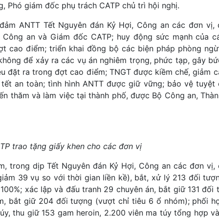
 Phó giám đốc phụ trách CATP chủ trì hội nghị.
 đảm ANTT Tết Nguyên đán Kỷ Hợi, Công an các đơn vị,
ộ Công an và Giám đốc CATP; huy động sức mạnh của cá
ợt cao điểm; triển khai đồng bộ các biện pháp phòng ngừ
 không để xảy ra các vụ án nghiêm trọng, phức tạp, gây bứ
u đặt ra trong đợt cao điểm; TNGT được kiềm chế, giảm cả 
ết an toàn; tình hình ANTT được giữ vững; bảo vệ tuyệt 
ến thăm và làm việc tại thành phố, được Bộ Công an, Thà
TP trao tặng giấy khen cho các đơn vị
ạm, trong dịp Tết Nguyên đán Kỷ Hợi, Công an các đơn vị,
m 39 vụ so với thời gian liền kề), bắt, xử lý 213 đối tượn
 100%; xác lập và đấu tranh 29 chuyên án, bắt giữ 131 đối
óm, bắt giữ 204 đối tượng (vượt chỉ tiêu 6 ổ nhóm); phối h
 túy, thu giữ 153 gam heroin, 2.200 viên ma túy tổng hợp v