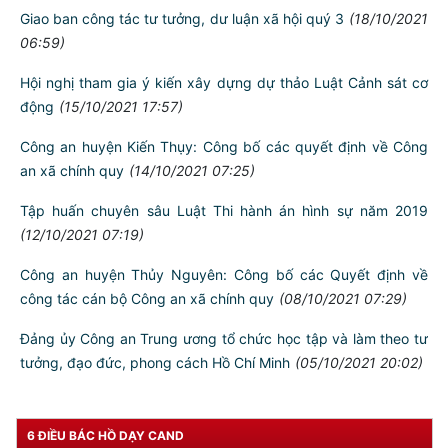
Giao ban công tác tư tưởng, dư luận xã hội quý 3
(18/10/2021
06:59)
Hội nghị tham gia ý kiến xây dựng dự thảo Luật Cảnh sát cơ
động
(15/10/2021 17:57)
TƯ CÁCH
NGƯỜI CÔNG AN CÁCH MỆNH LÀ:
Công an huyện Kiến Thụy: Công bố các quyết định về Công
an xã chính quy
(14/10/2021 07:25)
Đối với tự mình, phải
CẦN, KIỆM, LIÊM, CHÍNH
Tập huấn chuyên sâu Luật Thi hành án hình sự năm 2019
Đối với đồng sự, phải
(12/10/2021 07:19)
THÂN ÁI GIÚP ĐỠ
Công an huyện Thủy Nguyên: Công bố các Quyết định về
Đối với chính phủ, phải
công tác cán bộ Công an xã chính quy
(08/10/2021 07:29)
TUYỆT ĐỐI TRUNG THÀNH
Đảng ủy Công an Trung ương tổ chức học tập và làm theo tư
Đối với nhân dân, phải
KÍNH TRỌNG LỄ PHÉP
tưởng, đạo đức, phong cách Hồ Chí Minh
(05/10/2021 20:02)
Đối với công việc, phải
TẬN TỤY
6 ĐIỀU BÁC HỒ DẠY CAND