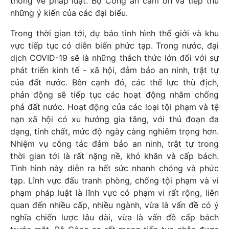
thống về pháp luật. Bộ Công an cảm ơn và tiếp thu
những ý kiến của các đại biểu.
Trong thời gian tới, dự báo tình hình thế giới và khu
vực tiếp tục có diễn biến phức tạp. Trong nước, đại
dịch COVID-19 sẽ là những thách thức lớn đối với sự
phát triển kinh tế - xã hội, đảm bảo an ninh, trật tự
của đất nước. Bên cạnh đó, các thế lực thù địch,
phản động sẽ tiếp tục các hoạt động nhằm chống
phá đất nước. Hoạt động của các loại tội phạm và tệ
nạn xã hội có xu hướng gia tăng, với thủ đoạn đa
dạng, tính chất, mức độ ngày càng nghiêm trọng hơn.
Nhiệm vụ công tác đảm bảo an ninh, trật tự trong
thời gian tới là rất nặng nề, khó khăn và cấp bách.
Tình hình này diễn ra hết sức nhanh chóng và phức
tạp. Lĩnh vực đấu tranh phòng, chống tội phạm và vi
phạm pháp luật là lĩnh vực có phạm vi rất rộng, liên
quan đến nhiều cấp, nhiều ngành, vừa là vấn đề có ý
nghĩa chiến lược lâu dài, vừa là vấn đề cấp bách