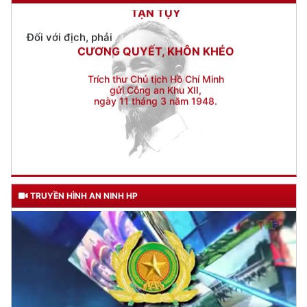
Đối với địch, phải
CƯƠNG QUYẾT, KHÔN KHÉO
Trích thư Chủ tịch Hồ Chí Minh
gửi Công an Khu XII,
ngày 11 tháng 3 năm 1948.
TRUYỀN HÌNH AN NINH HP