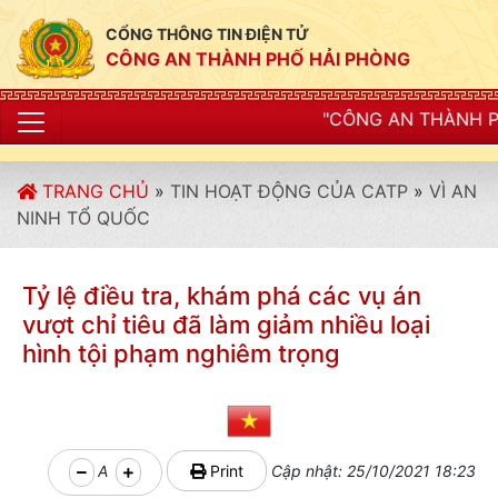
CỔNG THÔNG TIN ĐIỆN TỬ
CÔNG AN THÀNH PHỐ HẢI PHÒNG
"CÔNG AN THÀNH PHỐ HẢI PHÒN
TRANG CHỦ
»
TIN HOẠT ĐỘNG CỦA CATP
»
VÌ AN
NINH TỔ QUỐC
Tỷ lệ điều tra, khám phá các vụ án
vượt chỉ tiêu đã làm giảm nhiều loại
hình tội phạm nghiêm trọng
A
Print
Cập nhật: 25/10/2021 18:23