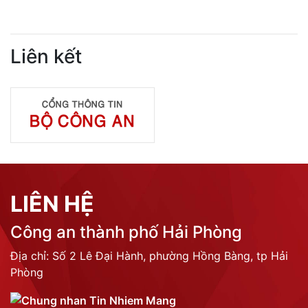
Quản lý ngành nghề kinh doanh có điều kiện
Đăng ký, quản lý con dấu
Quản lý xuất nhập cảnh
Phòng cháy chữa cháy
Đơn vị thực hiện
THƯ VIỆN ẢNH