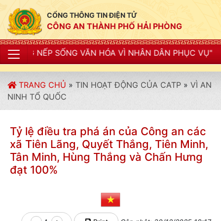
CỔNG THÔNG TIN ĐIỆN TỬ
CÔNG AN THÀNH PHỐ HẢI PHÒNG
 VĂN HÓA VÌ NHÂN DÂN PHỤC VỤ"
TRANG CHỦ
»
TIN HOẠT ĐỘNG CỦA CATP
»
VÌ AN
NINH TỔ QUỐC
Tỷ lệ điều tra phá án của Công an các
xã Tiên Lãng, Quyết Thắng, Tiên Minh,
Tân Minh, Hùng Thắng và Chấn Hưng
đạt 100%