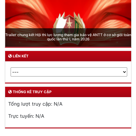
DỊCH VỤ CÔNG
Lĩnh vực quản lý vũ khí, vật liệu nổ, công cụ hỗ trợ
Đăng ký, quản lý cư trú
Đăng ký, quản lý phương tiện giao thông cơ giới
đường bộ
Cấp thẻ Căn cước công dân