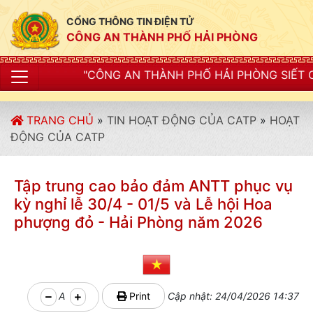
CỔNG THÔNG TIN ĐIỆN TỬ
CÔNG AN THÀNH PHỐ HẢI PHÒNG
G AN THÀNH PHỐ HẢI PHÒNG SIẾT CHẶT KỶ LUẬT, KỶ C
TRANG CHỦ
»
TIN HOẠT ĐỘNG CỦA CATP
»
HOẠT
ĐỘNG CỦA CATP
Tập trung cao bảo đảm ANTT phục vụ
kỳ nghỉ lễ 30/4 - 01/5 và Lễ hội Hoa
phượng đỏ - Hải Phòng năm 2026
A
Print
Cập nhật: 24/04/2026 14:37