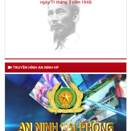
TRUYỀN HÌNH AN NINH HP
TƯ CÁCH
NGƯỜI CÔNG AN CÁCH MỆNH LÀ: