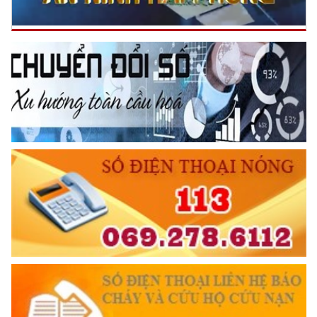
Đối với tự mình, phải
CẦN, KIỆM, LIÊM, CHÍNH
Đối với đồng sự, phải
THÂN ÁI GIÚP ĐỠ
Đối với chính phủ, phải
TUYỆT ĐỐI TRUNG THÀNH
Đối với nhân dân, phải
KÍNH TRỌNG LỄ PHÉP
Đối với công việc, phải
TẬN TỤY
Đối với địch, phải
CƯƠNG QUYẾT, KHÔN KHÉO
Trích thư Chủ tịch Hồ Chí Minh
gửi Công an Khu XII,
ngày 11 tháng 3 năm 1948.