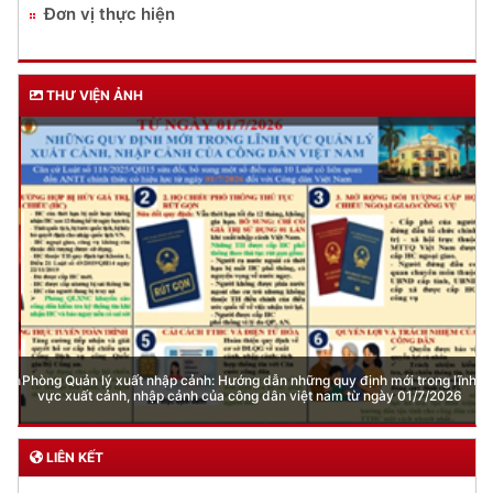
Lĩnh vực quản lý vũ khí, vật liệu nổ, công cụ hỗ trợ
Đăng ký, quản lý cư trú
Đăng ký, quản lý phương tiện giao thông cơ giới
đường bộ
Cấp thẻ Căn cước công dân
Quản lý ngành nghề kinh doanh có điều kiện
Đăng ký, quản lý con dấu
Quản lý xuất nhập cảnh
Phòng cháy chữa cháy
Đơn vị thực hiện
THƯ VIỆN ẢNH