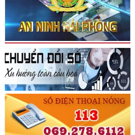
TRUYỀN HÌNH AN NINH HP
TƯ CÁCH
NGƯỜI CÔNG AN CÁCH MỆNH LÀ:
Đối với tự mình, phải
CẦN, KIỆM, LIÊM, CHÍNH
Đối với đồng sự, phải
THÂN ÁI GIÚP ĐỠ