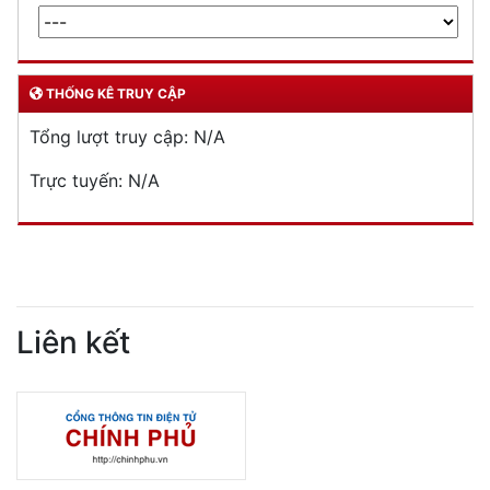
Phòng Quản lý xuất nhập cảnh: Hướng dẫn những quy định mới trong lĩnh
vực xuất cảnh, nhập cảnh của công dân việt nam từ ngày 01/7/2026
LIÊN KẾT
THỐNG KÊ TRUY CẬP
Tổng lượt truy cập:
N/A