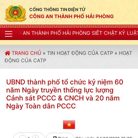
CỔNG THÔNG TIN ĐIỆN TỬ
CÔNG AN THÀNH PHỐ HẢI PHÒNG
H PHỐ HẢI PHÒNG SIẾT CHẶT KỶ LUẬT, KỶ CƯƠNG, ĐIỀ
TRANG CHỦ
»
TIN HOẠT ĐỘNG CỦA CATP
»
HOẠT
ĐỘNG CỦA CATP
UBND thành phố tổ chức kỷ niệm 60
năm Ngày truyền thống lực lượng
Cảnh sát PCCC & CNCH và 20 năm
Ngày Toàn dân PCCC