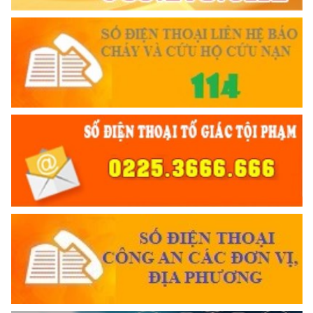
Đối với chính phủ, phải
TUYỆT ĐỐI TRUNG THÀNH
Đối với nhân dân, phải
KÍNH TRỌNG LỄ PHÉP
Đối với công việc, phải
TẬN TỤY
Đối với địch, phải
CƯƠNG QUYẾT, KHÔN KHÉO
Trích thư Chủ tịch Hồ Chí Minh
gửi Công an Khu XII,
ngày 11 tháng 3 năm 1948.