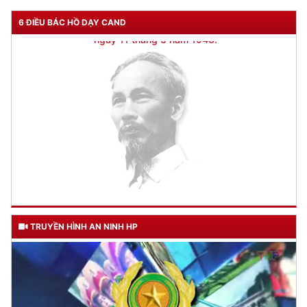
Bộ Công an bàn các giải pháp thúc đẩy đầu tư công
(16/09/2021 07:45)
Hội thảo Quy chế phối hợp lãnh đạo công tác đảng, công tác
chính trị đối với Công an các tỉnh, thành phố trực thuộc Trung
ương
(08/09/2021 07:11)
Giám đốc Công an thành phố thăm, tặng quà người có công
với cách mạng tiêu biểu tại quận Lê Chân
(01/09/2021 17:51)
6 ĐIỀU BÁC HỒ DẠY CAND