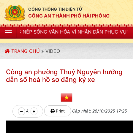
CỔNG THÔNG TIN ĐIỆN TỬ
CÔNG AN THÀNH PHỐ HẢI PHÒNG
NG VĂN HÓA VÌ NHÂN DÂN PHỤC VỤ"
TRANG CHỦ
»
VIDEO
Công an phường Thuỷ Nguyên hướng
dẫn số hoá hồ sơ đăng ký xe
A
Print
Cập nhật: 26/10/2025 17:25