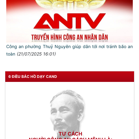
Công an phường Thuỷ Nguyên giúp dân tới nơi tránh bão an
toàn
(21/07/2025 16:01)
6 ĐIỀU BÁC HỒ DẠY CAND
TƯ CÁCH
NGƯỜI CÔNG AN CÁCH MỆNH LÀ:
Đối với tự mình, phải
CẦN, KIỆM, LIÊM, CHÍNH