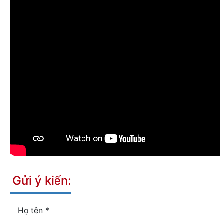
Gửi ý kiến:
Họ tên
*