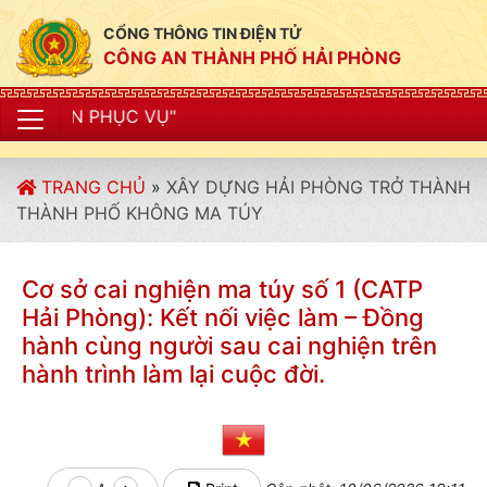
CỔNG THÔNG TIN ĐIỆN TỬ
CÔNG AN THÀNH PHỐ HẢI PHÒNG
"CÔNG AN
TRANG CHỦ
»
XÂY DỰNG HẢI PHÒNG TRỞ THÀNH
THÀNH PHỐ KHÔNG MA TÚY
Cơ sở cai nghiện ma túy số 1 (CATP
Hải Phòng): Kết nối việc làm – Đồng
hành cùng người sau cai nghiện trên
hành trình làm lại cuộc đời.