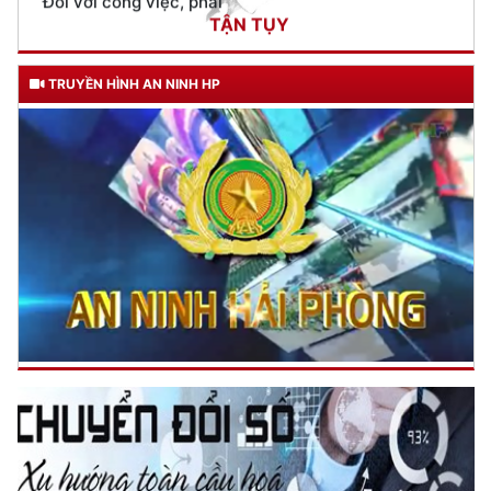
CƯƠNG QUYẾT, KHÔN KHÉO
Trích thư Chủ tịch Hồ Chí Minh
gửi Công an Khu XII,
TRUYỀN HÌNH AN NINH HP
ngày 11 tháng 3 năm 1948.