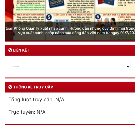
Phòng Quản lý xuất nhập cảnh: Hướng dẫn những quy định mới trong lĩnh
vực xuất cảnh, nhập cảnh của công dân việt nam từ ngày 01/7/2026
LIÊN KẾT
THỐNG KÊ TRUY CẬP
Tổng lượt truy cập:
N/A
Trực tuyến:
N/A