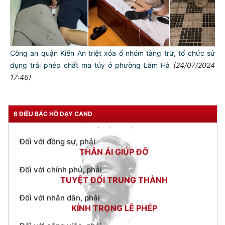
TƯ CÁCH
Công an quận Kiến An triệt xóa ổ nhóm tàng trữ, tổ chức sử
NGƯỜI CÔNG AN CÁCH MỆNH LÀ:
dụng trái phép chất ma túy ở phường Lãm Hà
(24/07/2024
Đối với tự mình, phải
17:46)
CẦN, KIỆM, LIÊM, CHÍNH
Đối với đồng sự, phải
6 ĐIỀU BÁC HỒ DẠY CAND
THÂN ÁI GIÚP ĐỠ
Đối với chính phủ, phải
TUYỆT ĐỐI TRUNG THÀNH
Đối với nhân dân, phải
KÍNH TRỌNG LỄ PHÉP
Đối với công việc, phải
TẬN TỤY
Đối với địch, phải