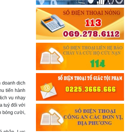
nh doanh dịch
u tiến hành
dịch vụ nhạy
a tuý đối với
h bóng cười,
cá nhân. Lực