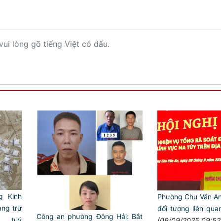
vui lòng gõ tiếng Việt có dấu.
g Kinh
Phường Chu Văn An 
àng trữ
đối tượng liên qua
Công an phường Đông Hải: Bắt
a tuý
(09/09/2025 09:52