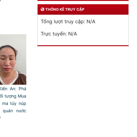
THỐNG KÊ TRUY CẬP
Tổng lượt truy cập:
N/A
Trực tuyến:
N/A
iến An: Phá
ối tượng Mua
t ma túy núp
 quán nước
)