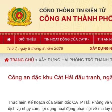
CỔNG THÔNG TIN ĐIỆN TỬ
CÔNG AN THÀNH PHỐ
GIỚI THIỆU
TIN HOẠT ĐỘNG CỦA CATP
TIN AN 
Thứ 7, ngày 8 tháng 8 năm 2026
LUẬT, KỶ CƯƠNG, ĐIỀU LỆNH; XÂY DỰNG NẾP SỐNG VĂN HÓA VÌ 
TRANG CHỦ
»
XÂY DỰNG HẢI PHÒNG TRỞ THÀNH
Công an đặc khu Cát Hải đấu tranh, ngă
Thực hiện Kế hoạch của Giám đốc CATP Hải Phòng về việc
dịch vụ nhạy cảm, lợi dụng hoạt động phạm tội về ma tuý 