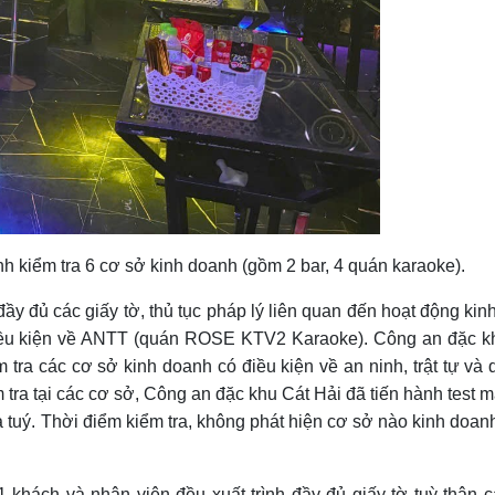
h kiểm tra 6 cơ sở kinh doanh (gồm 2 bar, 4 quán karaoke).
 đầy đủ các giấy tờ, thủ tục pháp lý liên quan đến hoạt động ki
điều kiện về ANTT (quán ROSE KTV2 Karaoke). Công an đặc kh
 tra các cơ sở kinh doanh có điều kiện về an ninh, trật tự và 
 tra tại các cơ sở, Công an đặc khu Cát Hải đã tiến hành test m
 tuý. Thời điểm kiểm tra, không phát hiện cơ sở nào kinh doan
1 khách và nhân viên đều xuất trình đầy đủ giấy tờ tuỳ thân 