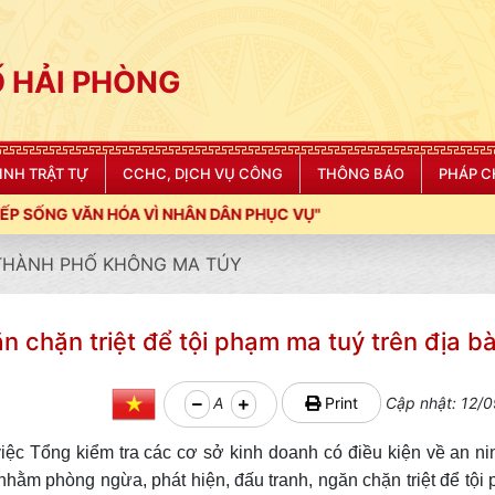
 HẢI PHÒNG
NINH TRẬT TỰ
CCHC, DỊCH VỤ CÔNG
THÔNG BÁO
PHÁP C
NHÂN DÂN PHỤC VỤ"
 THÀNH PHỐ KHÔNG MA TÚY
n chặn triệt để tội phạm ma tuý trên địa b
A
Print
Cập nhật: 12/0
 Tổng kiểm tra các cơ sở kinh doanh có điều kiện về an ninh
nhằm phòng ngừa, phát hiện, đấu tranh, ngăn chặn triệt để tội