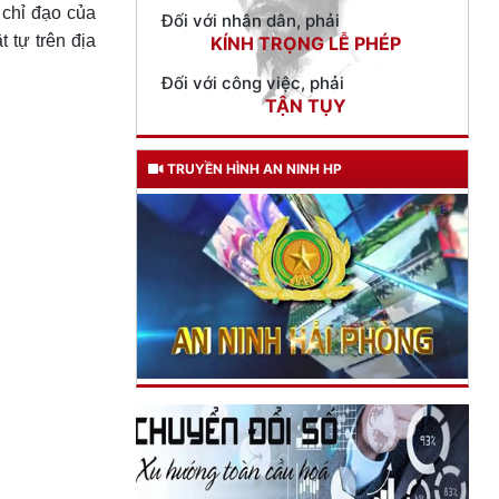
 chỉ đạo của
Đối với công việc, phải
TẬN TỤY
 tự trên địa
Đối với địch, phải
CƯƠNG QUYẾT, KHÔN KHÉO
Trích thư Chủ tịch Hồ Chí Minh
gửi Công an Khu XII,
TRUYỀN HÌNH AN NINH HP
ngày 11 tháng 3 năm 1948.