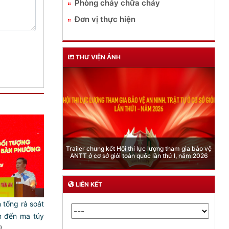
Phòng cháy chữa cháy
Đơn vị thực hiện
THƯ VIỆN ẢNH
Phòng Quản lý xuất nhập cảnh: Hướng dẫn những
quy định mới trong lĩnh vực xuất cảnh, nhập cảnh
của công dân việt nam từ ngày 01/7/2026
LIÊN KẾT
tổng rà soát
n đến ma túy
)