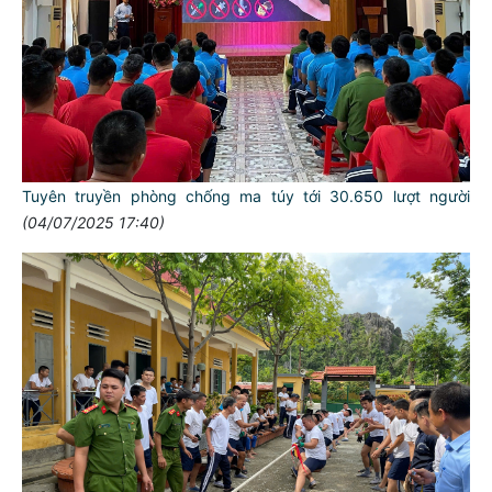
Tuyên truyền phòng chống ma túy tới 30.650 lượt người
(04/07/2025 17:40)
TƯ CÁCH
NGƯỜI CÔNG AN CÁCH MỆNH LÀ: