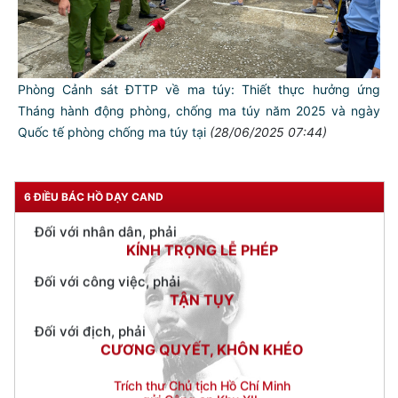
Đối với tự mình, phải
CẦN, KIỆM, LIÊM, CHÍNH
Đối với đồng sự, phải
THÂN ÁI GIÚP ĐỠ
Phòng Cảnh sát ĐTTP về ma túy: Thiết thực hưởng ứng
Tháng hành động phòng, chống ma túy năm 2025 và ngày
Đối với chính phủ, phải
Quốc tế phòng chống ma túy tại
(28/06/2025 07:44)
TUYỆT ĐỐI TRUNG THÀNH
Đối với nhân dân, phải
KÍNH TRỌNG LỄ PHÉP
6 ĐIỀU BÁC HỒ DẠY CAND
Đối với công việc, phải
TẬN TỤY
Đối với địch, phải
CƯƠNG QUYẾT, KHÔN KHÉO
Trích thư Chủ tịch Hồ Chí Minh
gửi Công an Khu XII,
ngày 11 tháng 3 năm 1948.