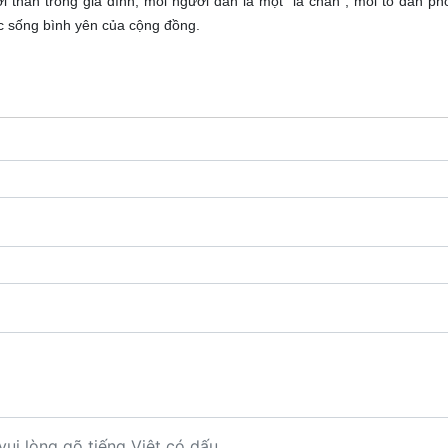
thân trong gia đình; mỗi người dân là một “lá chắn”, mỗi tổ dân phố
ộc sống bình yên của cộng đồng.
vui lòng gõ tiếng Việt có dấu.