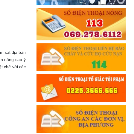
ám sát địa bàn
ân nâng cao ý
ặt chẽ với các