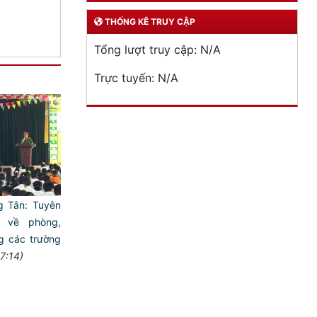
THỐNG KÊ TRUY CẬP
Tổng lượt truy cập:
N/A
Trực tuyến:
N/A
g Tân: Tuyên
t về phòng,
g các trường
7:14)