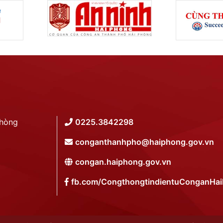
Phòng
0225.3842298
conganthanhpho@haiphong.gov.vn
congan.haiphong.gov.vn
fb.com/CongthongtindientuConganHa