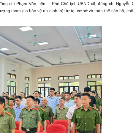
 đồng chí Phạm Văn Liêm – Phó Chủ tịch UBND xã; đồng chí Nguyễn
ượng tham gia bảo vệ an ninh trật tự tại cơ sở và toàn thể cán bộ, ch