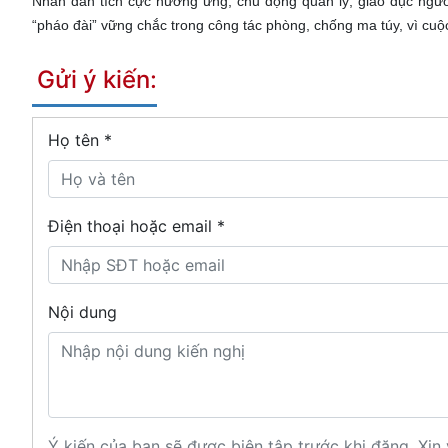
Nhân dân tích cực hưởng ứng, chủ động quản lý, giáo dục người 
“pháo đài” vững chắc trong công tác phòng, chống ma túy, vì cu
Gửi ý kiến:
Họ tên
*
Điện thoại hoặc email *
Nội dung
Ý kiến của bạn sẽ được biên tập trước khi đăng. Xin 