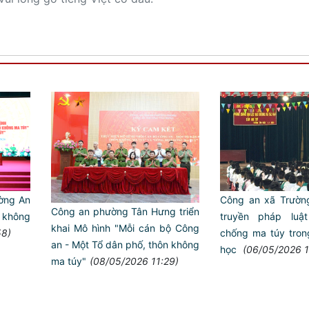
ờng An
Công an xã Trườn
Công an phường Tân Hưng triển
 không
truyền pháp luậ
khai Mô hình "Mỗi cán bộ Công
58)
chống ma túy tron
an - Một Tổ dân phố, thôn không
học
(06/05/2026 1
ma túy"
(08/05/2026 11:29)