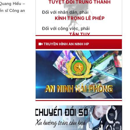
 Quang Hiếu –
Đối với công việc, phải
TẬN TỤY
iến sĩ Công an
Đối với địch, phải
CƯƠNG QUYẾT, KHÔN KHÉO
Trích thư Chủ tịch Hồ Chí Minh
gửi Công an Khu XII,
TRUYỀN HÌNH AN NINH HP
ngày 11 tháng 3 năm 1948.