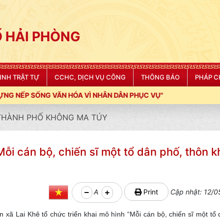
 HẢI PHÒNG
NINH TRẬT TỰ
CCHC, DỊCH VỤ CÔNG
THÔNG BÁO
PHÁP C
N DÂN PHỤC VỤ"
 THÀNH PHỐ KHÔNG MA TÚY
Mỗi cán bộ, chiến sĩ một tổ dân phố, thôn 
A
Print
Cập nhật: 12/0
xã Lai Khê tổ chức triển khai mô hình “Mỗi cán bộ, chiến sĩ một tổ 