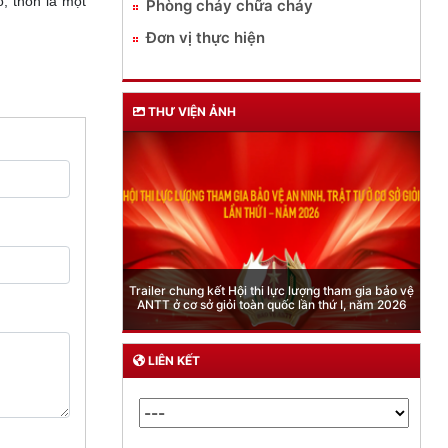
, thôn là một
Phòng cháy chữa cháy
Đơn vị thực hiện
THƯ VIỆN ẢNH
Phòng Quản lý xuất nhập cảnh: Hướng dẫn những
quy định mới trong lĩnh vực xuất cảnh, nhập cảnh
của công dân việt nam từ ngày 01/7/2026
LIÊN KẾT