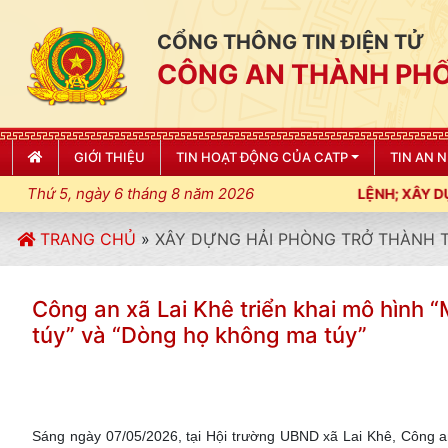
CỔNG THÔNG TIN ĐIỆN TỬ
CÔNG AN THÀNH PHỐ
GIỚI THIỆU
TIN HOẠT ĐỘNG CỦA CATP
TIN AN 
Thứ 5, ngày 6 tháng 8 năm 2026
T, KỶ CƯƠNG, ĐIỀU LỆNH; XÂY DỰNG NẾP SỐNG VĂN HÓA VÌ NHÂ
TRANG CHỦ
»
XÂY DỰNG HẢI PHÒNG TRỞ THÀNH
Công an xã Lai Khê triển khai mô hình “
túy” và “Dòng họ không ma túy”
Sáng ngày 07/05/2026, tại Hội trường UBND xã Lai Khê, Công an 