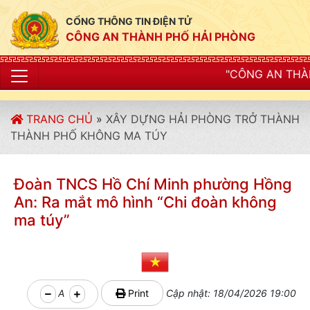
CỔNG THÔNG TIN ĐIỆN TỬ
CÔNG AN THÀNH PHỐ HẢI PHÒNG
"CÔNG AN THÀNH PHỐ HẢI PHÒNG SI
TRANG CHỦ
»
XÂY DỰNG HẢI PHÒNG TRỞ THÀNH
THÀNH PHỐ KHÔNG MA TÚY
Đoàn TNCS Hồ Chí Minh phường Hồng
An: Ra mắt mô hình “Chi đoàn không
ma túy”
A
Print
Cập nhật: 18/04/2026 19:00