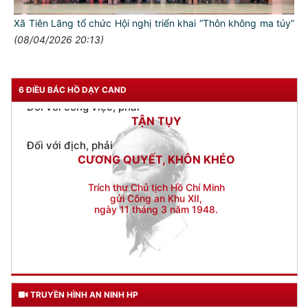
Đối với nhân dân, phải
KÍNH TRỌNG LỄ PHÉP
Xã Tiên Lãng tổ chức Hội nghị triển khai “Thôn không ma túy”
(08/04/2026 20:13)
Đối với công việc, phải
TẬN TỤY
Đối với địch, phải
6 ĐIỀU BÁC HỒ DẠY CAND
CƯƠNG QUYẾT, KHÔN KHÉO
Trích thư Chủ tịch Hồ Chí Minh
gửi Công an Khu XII,
ngày 11 tháng 3 năm 1948.
TRUYỀN HÌNH AN NINH HP