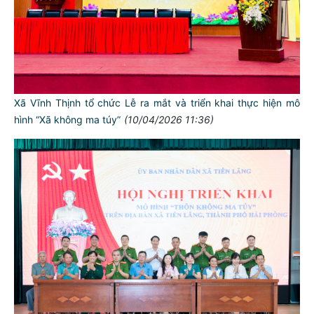
Xã Vĩnh Thịnh tổ chức Lễ ra mắt và triển khai thực hiện mô
hình “Xã không ma túy”
(10/04/2026 11:36)
TƯ CÁCH
NGƯỜI CÔNG AN CÁCH MỆNH LÀ:
Đối với tự mình, phải
CẦN, KIỆM, LIÊM, CHÍNH
Đối với đồng sự, phải
THÂN ÁI GIÚP ĐỠ
Đối với chính phủ, phải
TUYỆT ĐỐI TRUNG THÀNH