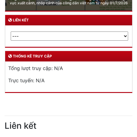
vực xuất cảnh, nhập cảnh của công dân việt nam từ ngày 01/7/2026
LIÊN KẾT
THỐNG KÊ TRUY CẬP
Tổng lượt truy cập:
N/A
Trực tuyến:
N/A
Liên kết