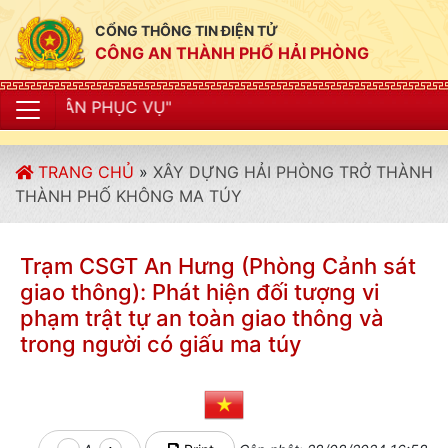
CỔNG THÔNG TIN ĐIỆN TỬ
CÔNG AN THÀNH PHỐ HẢI PHÒNG
"CÔN
TRANG CHỦ
»
XÂY DỰNG HẢI PHÒNG TRỞ THÀNH
THÀNH PHỐ KHÔNG MA TÚY
Trạm CSGT An Hưng (Phòng Cảnh sát
giao thông): Phát hiện đối tượng vi
phạm trật tự an toàn giao thông và
trong người có giấu ma túy