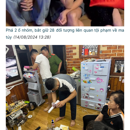
Phá 2 ổ nhóm, bắt giữ 28 đối tượng liên quan tội phạm về ma
túy
(14/08/2024 13:28)
TƯ CÁCH
NGƯỜI CÔNG AN CÁCH MỆNH LÀ:
Đối với tự mình, phải