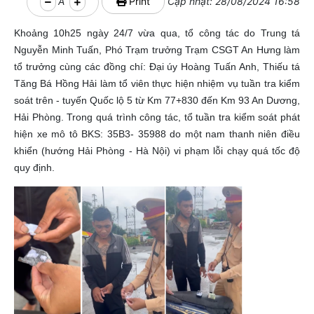
A
Print
Cập nhật: 28/08/2024 16:58
Khoảng 10h25 ngày 24/7 vừa qua, tổ công tác do Trung tá
Nguyễn Minh Tuấn, Phó Trạm trưởng Trạm CSGT An Hưng làm
tổ trưởng cùng các đồng chí: Đại úy Hoàng Tuấn Anh, Thiếu tá
Tăng Bá Hồng Hải làm tổ viên thực hiện nhiệm vụ tuần tra kiểm
soát trên - tuyến Quốc lộ 5 từ Km 77+830 đến Km 93 An Dương,
Hải Phòng. Trong quá trình công tác, tổ tuần tra kiểm soát phát
hiện xe mô tô BKS: 35B3- 35988 do một nam thanh niên điều
khiển (hướng Hải Phòng - Hà Nội) vi phạm lỗi chạy quá tốc độ
quy định.