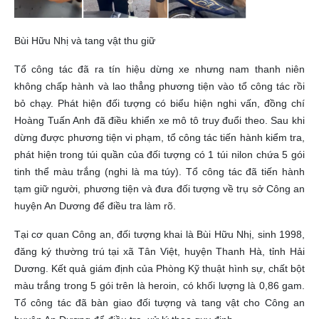
Bùi Hữu Nhị và tang vật thu giữ
Tổ công tác đã ra tín hiệu dừng xe nhưng nam thanh niên
không chấp hành và lao thẳng phương tiện vào tổ công tác rồi
bỏ chạy. Phát hiện đối tượng có biểu hiện nghi vấn, đồng chí
Hoàng Tuấn Anh đã điều khiển xe mô tô truy đuổi theo. Sau khi
dừng được phương tiện vi phạm, tổ công tác tiến hành kiểm tra,
phát hiện trong túi quần của đối tượng có 1 túi nilon chứa 5 gói
tinh thể màu trắng (nghi là ma túy). Tổ công tác đã tiến hành
tạm giữ người, phương tiện và đưa đối tượng về trụ sở Công an
huyện An Dương để điều tra làm rõ.
Tại cơ quan Công an, đối tượng khai là Bùi Hữu Nhị, sinh 1998,
đăng ký thường trú tại xã Tân Việt, huyện Thanh Hà, tỉnh Hải
Dương. Kết quả giám định của Phòng Kỹ thuật hình sự, chất bột
màu trắng trong 5 gói trên là heroin, có khối lượng là 0,86 gam.
Tổ công tác đã bàn giao đối tượng và tang vật cho Công an