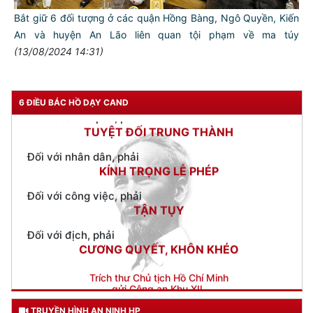
CẦN, KIỆM, LIÊM, CHÍNH
Bắt giữ 6 đối tượng ở các quận Hồng Bàng, Ngô Quyền, Kiến
Đối với đồng sự, phải
An và huyện An Lão liên quan tội phạm về ma túy
THÂN ÁI GIÚP ĐỠ
(13/08/2024 14:31)
Đối với chính phủ, phải
TUYỆT ĐỐI TRUNG THÀNH
6 ĐIỀU BÁC HỒ DẠY CAND
Đối với nhân dân, phải
KÍNH TRỌNG LỄ PHÉP
Đối với công việc, phải
TẬN TỤY
Đối với địch, phải
CƯƠNG QUYẾT, KHÔN KHÉO
Trích thư Chủ tịch Hồ Chí Minh
gửi Công an Khu XII,
ngày 11 tháng 3 năm 1948.
TRUYỀN HÌNH AN NINH HP