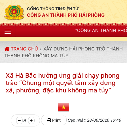
CỔNG THÔNG TIN ĐIỆN TỬ
CÔNG AN THÀNH PHỐ HẢI PHÒNG
"CÔNG AN THÀNH PHỐ HẢI PHÒNG SIẾT CHẶ
TRANG CHỦ
»
XÂY DỰNG HẢI PHÒNG TRỞ THÀNH
THÀNH PHỐ KHÔNG MA TÚY
Xã Hà Bắc hưởng ứng giải chạy phong
trào “Chung một quyết tâm xây dựng
xã, phường, đặc khu không ma túy”
A
Print
Cập nhật: 28/06/2026 16:49