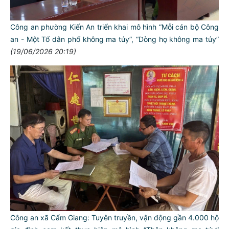
Công an phường Kiến An triển khai mô hình “Mỗi cán bộ Công
an - Một Tổ dân phố không ma túy”, “Dòng họ không ma túy”
(19/06/2026 20:19)
TƯ CÁCH
NGƯỜI CÔNG AN CÁCH MỆNH LÀ:
Đối với tự mình, phải
CẦN, KIỆM, LIÊM, CHÍNH
Đối với đồng sự, phải
THÂN ÁI GIÚP ĐỠ
Đối với chính phủ, phải
TUYỆT ĐỐI TRUNG THÀNH
Đối với nhân dân, phải
KÍNH TRỌNG LỄ PHÉP
Công an xã Cẩm Giang: Tuyên truyền, vận động gần 4.000 hộ