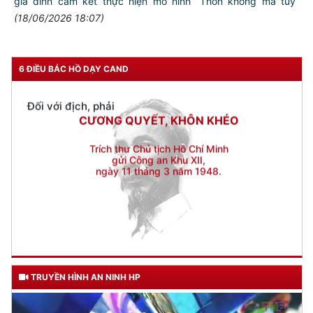
gia đình cam kết thực hiện mô hình “Thôn không ma túy”
Đối với công việc, phải
(18/06/2026 18:07)
TẬN TỤY
Đối với địch, phải
CƯƠNG QUYẾT, KHÔN KHÉO
6 ĐIỀU BÁC HỒ DẠY CAND
Trích thư Chủ tịch Hồ Chí Minh
gửi Công an Khu XII,
ngày 11 tháng 3 năm 1948.
TRUYỀN HÌNH AN NINH HP