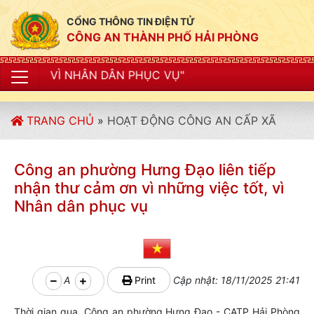
CỔNG THÔNG TIN ĐIỆN TỬ
CÔNG AN THÀNH PHỐ HẢI PHÒNG
DÂN PHỤC VỤ"
TRANG CHỦ
»
HOẠT ĐỘNG CÔNG AN CẤP XÃ
Công an phường Hưng Đạo liên tiếp
nhận thư cảm ơn vì những việc tốt, vì
Nhân dân phục vụ
A
Print
Cập nhật: 18/11/2025 21:41
Thời gian qua, Công an phường Hưng Đạo - CATP Hải Phòng