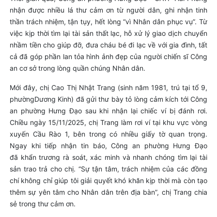
nhận được nhiều lá thư cảm ơn từ người dân, ghi nhận tinh
thần trách nhiệm, tận tụy, hết lòng “vì Nhân dân phục vụ”. Từ
việc kịp thời tìm lại tài sản thất lạc, hỗ xử lý giao dịch chuyển
nhầm tiền cho giúp đỡ, đưa cháu bé đi lạc về với gia đình, tất
cả đã góp phần lan tỏa hình ảnh đẹp của người chiến sĩ Công
an cơ sở trong lòng quần chúng Nhân dân.
Mới đây, chị Cao Thị Nhật Trang (sinh năm 1981, trú tại tổ 9,
phườngDương Kinh) đã gửi thư bày tỏ lòng cảm kích tới Công
an phường Hưng Đạo sau khi nhận lại chiếc ví bị đánh rơi.
Chiều ngày 15/11/2025, chị Trang làm rơi ví tại khu vực vòng
xuyến Cầu Rào 1, bên trong có nhiều giấy tờ quan trọng.
Ngay khi tiếp nhận tin báo, Công an phường Hưng Đạo
đã khẩn trương rà soát, xác minh và nhanh chóng tìm lại tài
sản trao trả cho chị. “Sự tận tâm, trách nhiệm của các đồng
chí không chỉ giúp tôi giải quyết khó khăn kịp thời mà còn tạo
thêm sự yên tâm cho Nhân dân trên địa bàn”, chị Trang chia
sẻ trong thư cảm ơn.