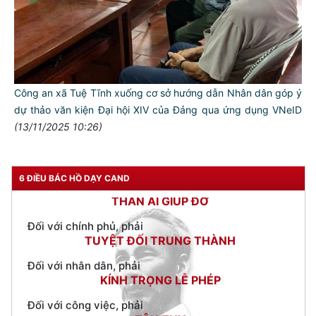
TƯ CÁCH
NGƯỜI CÔNG AN CÁCH MỆNH LÀ:
Công an xã Tuệ Tĩnh xuống cơ sở hướng dẫn Nhân dân góp ý
Đối với tự mình, phải
CẦN, KIỆM, LIÊM, CHÍNH
dự thảo văn kiện Đại hội XIV của Đảng qua ứng dụng VNeID
(13/11/2025 10:26)
Đối với đồng sự, phải
THÂN ÁI GIÚP ĐỠ
Đối với chính phủ, phải
6 ĐIỀU BÁC HỒ DẠY CAND
TUYỆT ĐỐI TRUNG THÀNH
Đối với nhân dân, phải
KÍNH TRỌNG LỄ PHÉP
Đối với công việc, phải
TẬN TỤY
Đối với địch, phải
CƯƠNG QUYẾT, KHÔN KHÉO