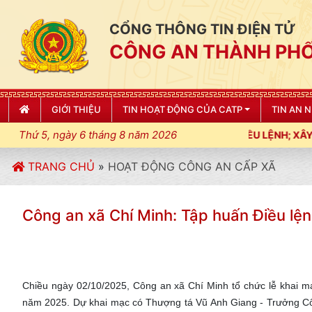
CỔNG THÔNG TIN ĐIỆN TỬ
CÔNG AN THÀNH PHỐ
GIỚI THIỆU
TIN HOẠT ĐỘNG CỦA CATP
TIN AN 
Thứ 5, ngày 6 tháng 8 năm 2026
T KỶ LUẬT, KỶ CƯƠNG, ĐIỀU LỆNH; XÂY DỰNG NẾP SỐNG VĂN H
TRANG CHỦ
»
HOẠT ĐỘNG CÔNG AN CẤP XÃ
Công an xã Chí Minh: Tập huấn Điều l
Chiều ngày 02/10/2025, Công an xã Chí Minh tổ chức lễ khai 
năm 2025. Dự khai mạc có Thượng tá Vũ Anh Giang - Trưởng Công