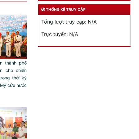
THỐNG KÊ TRUY CẬP
Tổng lượt truy cập:
N/A
Trực tuyến:
N/A
n thành phố
ện cho chiến
rong thời kỳ
 Mỹ cứu nước