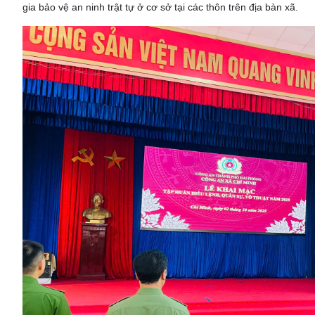
gia bảo vệ an ninh trật tự ở cơ sở tại các thôn trên địa bàn xã.