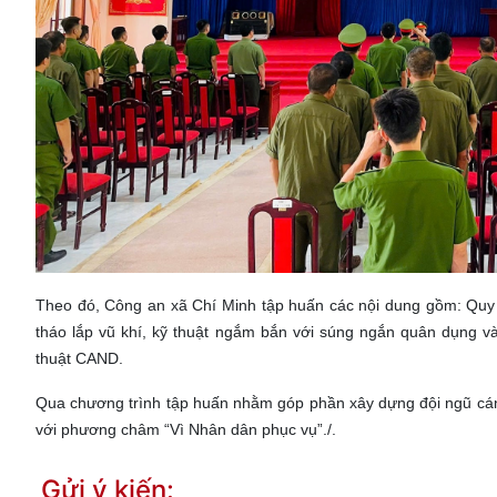
Theo đó, Công an xã Chí Minh tập huấn các nội dung gồm: Quy đ
tháo lắp vũ khí, kỹ thuật ngắm bắn với súng ngắn quân dụng và 
thuật CAND.
Qua chương trình tập huấn nhằm góp phần xây dựng đội ngũ cán b
với phương châm “Vì Nhân dân phục vụ”./.
Gửi ý kiến: