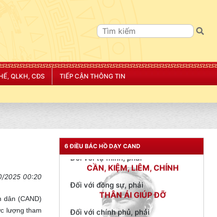
HẾ, QLKH, CĐS
TIẾP CẬN THÔNG TIN
TƯ CÁCH
NGƯỜI CÔNG AN CÁCH MỆNH LÀ:
Đối với tự mình, phải
CẦN, KIỆM, LIÊM, CHÍNH
6 ĐIỀU BÁC HỒ DẠY CAND
Đối với đồng sự, phải
THÂN ÁI GIÚP ĐỠ
0/2025 00:20
Đối với chính phủ, phải
TUYỆT ĐỐI TRUNG THÀNH
ân dân (CAND)
Đối với nhân dân, phải
ực lượng tham