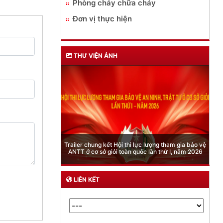
Phòng cháy chữa cháy
Đơn vị thực hiện
THƯ VIỆN ẢNH
Phòng Quản lý xuất nhập cảnh: Hướng dẫn những
quy định mới trong lĩnh vực xuất cảnh, nhập cảnh
của công dân việt nam từ ngày 01/7/2026
LIÊN KẾT