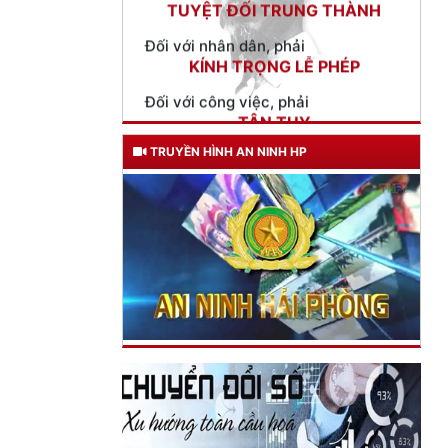
KÍNH TRỌNG LỄ PHÉP
Đối với công việc, phải
TẬN TỤY
Đối với địch, phải
CƯƠNG QUYẾT, KHÔN KHÉO
TRUYỀN HÌNH AN NINH HP
Trích thư Chủ tịch Hồ Chí Minh
gửi Công an Khu XII,
ngày 11 tháng 3 năm 1948.