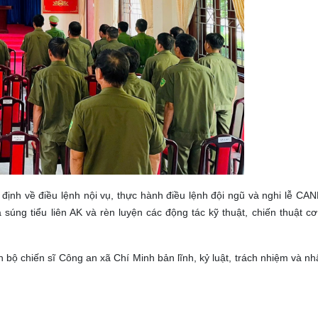
ịnh về điều lệnh nội vụ, thực hành điều lệnh đội ngũ và nghi lễ CA
súng tiểu liên AK và rèn luyện các động tác kỹ thuật, chiến thuật cơ
ộ chiến sĩ Công an xã Chí Minh bản lĩnh, kỷ luật, trách nhiệm và nh