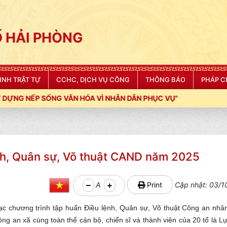
 HẢI PHÒNG
NINH TRẬT TỰ
CCHC, DỊCH VỤ CÔNG
THÔNG BÁO
PHÁP C
ÓA VÌ NHÂN DÂN PHỤC VỤ"
ệnh, Quân sự, Võ thuật CAND năm 2025
A
Print
Cập nhật: 03/1
mạc chương trình tập huấn Điều lệnh, Quân sự, Võ thuật Công an nh
 an xã cùng toàn thể cán bộ, chiến sĩ và thành viên của 20 tổ là L