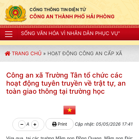
CỔNG THÔNG TIN ĐIỆN TỬ
CÔNG AN THÀNH PHỐ HẢI PHÒNG
N HÓA VÌ NHÂN DÂN PHỤC VỤ"
TRANG CHỦ
»
HOẠT ĐỘNG CÔNG AN CẤP XÃ
Công an xã Trường Tân tổ chức các
hoạt động tuyên truyền về trật tự, an
toàn giao thông tại trường học
A
Print
Cập nhật: 05/05/2026 17:41
Vừa qua, tại các trường Mầm non Đồng Quang, Mầm non Đức