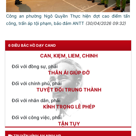
TƯ CÁCH
NGƯỜI CÔNG AN CÁCH MỆNH LÀ:
Công an phường Ngô Quyền Thực hiện đợt cao điểm tấn
công, trấn áp tội phạm, bảo đảm ANTT
(30/04/2026 09:32)
Đối với tự mình, phải
CẦN, KIỆM, LIÊM, CHÍNH
Đối với đồng sự, phải
6 ĐIỀU BÁC HỒ DẠY CAND
THÂN ÁI GIÚP ĐỠ
Đối với chính phủ, phải
TUYỆT ĐỐI TRUNG THÀNH
Đối với nhân dân, phải
KÍNH TRỌNG LỄ PHÉP
Đối với công việc, phải
TẬN TỤY
Đối với địch, phải
CƯƠNG QUYẾT, KHÔN KHÉO
Trích thư Chủ tịch Hồ Chí Minh
TRUYỀN HÌNH AN NINH HP