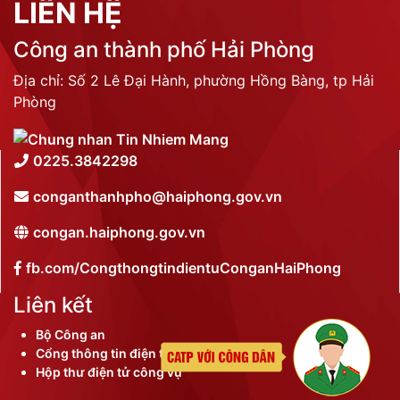
LIÊN HỆ
Công an thành phố Hải Phòng
Địa chỉ: Số 2 Lê Đại Hành, phường Hồng Bàng, tp Hải
Phòng
0225.3842298
conganthanhpho@haiphong.gov.vn
congan.haiphong.gov.vn
fb.com/CongthongtindientuConganHaiPhong
Liên kết
Bộ Công an
Cổng thông tin điện tử thành phố
Hộp thư điện tử công vụ