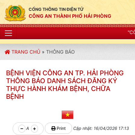
CỔNG THÔNG TIN ĐIỆN TỬ
CÔNG AN THÀNH PHỐ HẢI PHÒNG
"CÔNG AN THÀNH P
TRANG CHỦ
»
THÔNG BÁO
BỆNH VIỆN CÔNG AN TP. HẢI PHÒNG
THÔNG BÁO DANH SÁCH ĐĂNG KÝ
THỰC HÀNH KHÁM BỆNH, CHỮA
BỆNH
A
Print
Cập nhật: 16/04/2026 17:13