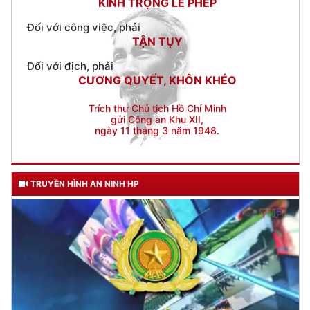
Đối với địch, phải
CƯƠNG QUYẾT, KHÔN KHÉO
Trích thư Chủ tịch Hồ Chí Minh
gửi Công an Khu XII,
ngày 11 tháng 3 năm 1948.
TRUYỀN HÌNH AN NINH HP