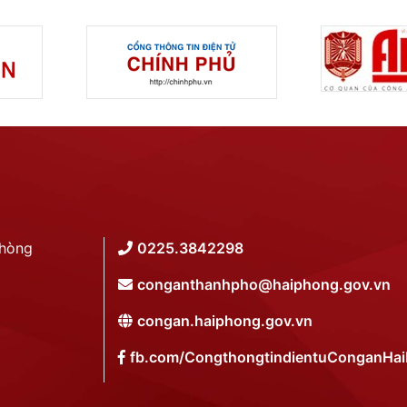
Phòng
0225.3842298
conganthanhpho@haiphong.gov.vn
congan.haiphong.gov.vn
fb.com/CongthongtindientuConganHa