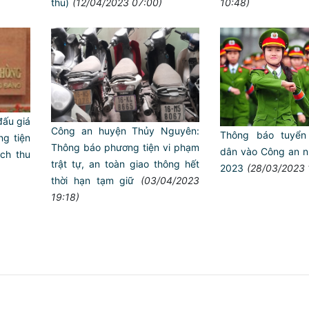
thu)
(12/04/2023 07:00)
10:48)
đấu giá
Công an huyện Thủy Nguyên:
Thông báo tuyển
ng tiện
Thông báo phương tiện vi phạm
dân vào Công an 
ịch thu
trật tự, an toàn giao thông hết
2023
(28/03/2023 
thời hạn tạm giữ
(03/04/2023
19:18)