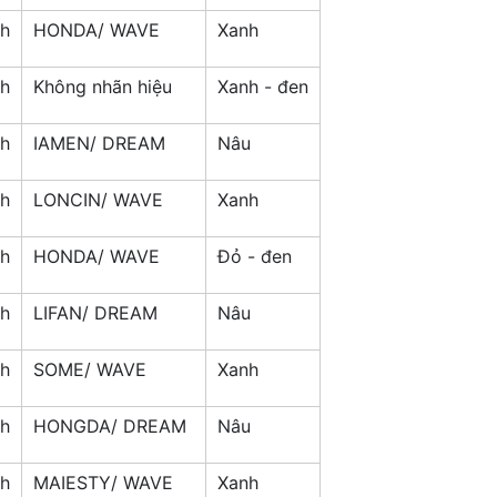
nh
HONDA/ WAVE
Xanh
nh
Không nhãn hiệu
Xanh - đen
nh
IAMEN/ DREAM
Nâu
nh
LONCIN/ WAVE
Xanh
nh
HONDA/ WAVE
Đỏ - đen
nh
LIFAN/ DREAM
Nâu
nh
SOME/ WAVE
Xanh
nh
HONGDA/ DREAM
Nâu
nh
MAIESTY/ WAVE
Xanh