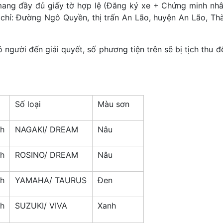
mang đầy đủ giấy tờ hợp lệ (Đăng ký xe + Chứng minh nh
hỉ: Đường Ngô Quyền, thị trấn An Lão, huyện An Lão, Th
gười đến giải quyết, số phương tiện trên sẽ bị tịch thu đ
Số loại
Màu sơn
nh
NAGAKI/ DREAM
Nâu
nh
ROSINO/ DREAM
Nâu
nh
YAMAHA/ TAURUS
Đen
nh
SUZUKI/ VIVA
Xanh