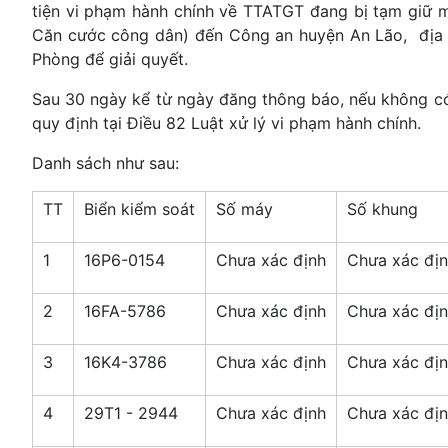
tiện vi phạm hành chính về TTATGT đang bị tạm giữ 
Căn cước công dân) đến Công an huyện An Lão, địa c
Phòng để giải quyết.
Sau 30 ngày kể từ ngày đăng thông báo, nếu không có n
quy định tại Điều 82 Luật xử lý vi phạm hành chính.
Danh sách như sau:
TT
Biển kiểm soát
Số máy
Số khung
1
16P6-0154
Chưa xác định
Chưa xác đị
2
16FA-5786
Chưa xác định
Chưa xác đị
3
16K4-3786
Chưa xác định
Chưa xác đị
4
29T1 - 2944
Chưa xác định
Chưa xác đị