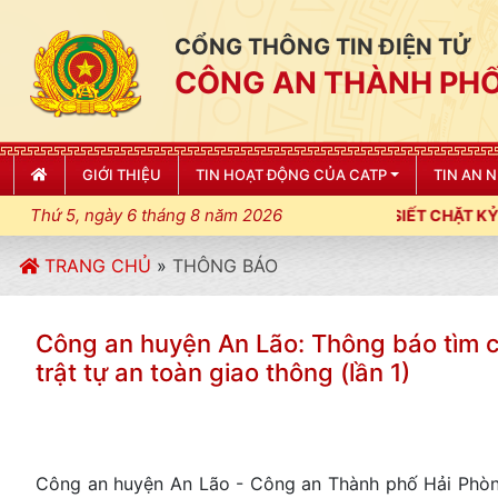
CỔNG THÔNG TIN ĐIỆN TỬ
CÔNG AN THÀNH PHỐ
GIỚI THIỆU
TIN HOẠT ĐỘNG CỦA CATP
TIN AN 
Thứ 5, ngày 6 tháng 8 năm 2026
NG AN THÀNH PHỐ HẢI PHÒNG SIẾT CHẶT KỶ LUẬT, KỶ CƯƠNG, Đ
TRANG CHỦ
»
THÔNG BÁO
Công an huyện An Lão: Thông báo tìm
trật tự an toàn giao thông (lần 1)
Công an huyện An Lão - Công an Thành phố Hải Phòng