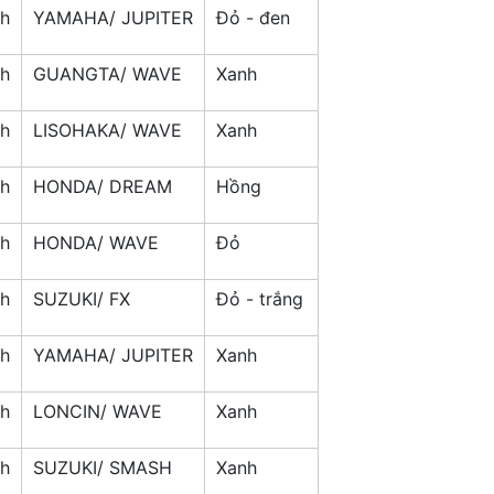
nh
YAMAHA/ JUPITER
Đỏ - đen
nh
GUANGTA/ WAVE
Xanh
nh
LISOHAKA/ WAVE
Xanh
nh
HONDA/ DREAM
Hồng
nh
HONDA/ WAVE
Đỏ
nh
SUZUKI/ FX
Đỏ - trắng
nh
YAMAHA/ JUPITER
Xanh
nh
LONCIN/ WAVE
Xanh
nh
SUZUKI/ SMASH
Xanh