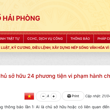
 HẢI PHÒNG
NINH TRẬT TỰ
CCHC, DỊCH VỤ CÔNG
THÔNG BÁO
PHÁP C
IỀU LỆNH; XÂY DỰNG NẾP SỐNG VĂN HÓA VÌ NHÂN DÂN PHỤC VỤ
 chủ sở hữu 24 phương tiện vi phạm hành ch
A
Print
Cập nhật: 21/0
 thông báo lần 1: Ai là chủ sở hữu hoặc có liên quan đế