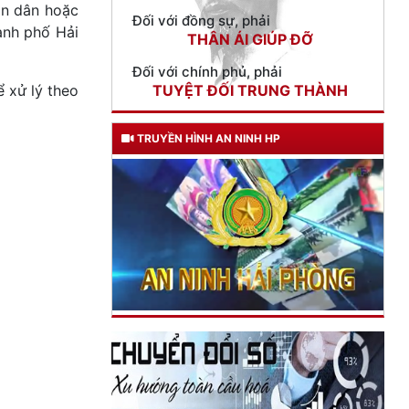
ân dân hoặc
Đối với chính phủ, phải
ành phố Hải
TUYỆT ĐỐI TRUNG THÀNH
Đối với nhân dân, phải
ể xử lý theo
KÍNH TRỌNG LỄ PHÉP
Đối với công việc, phải
TRUYỀN HÌNH AN NINH HP
TẬN TỤY
Đối với địch, phải
CƯƠNG QUYẾT, KHÔN KHÉO
Trích thư Chủ tịch Hồ Chí Minh
gửi Công an Khu XII,
ngày 11 tháng 3 năm 1948.