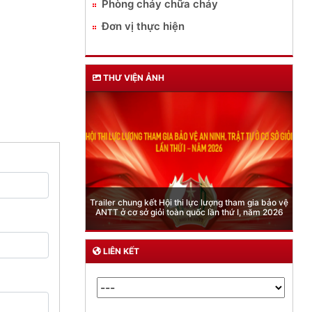
Phòng cháy chữa cháy
Đơn vị thực hiện
THƯ VIỆN ẢNH
Phòng Quản lý xuất nhập cảnh: Hướng dẫn những
quy định mới trong lĩnh vực xuất cảnh, nhập cảnh
của công dân việt nam từ ngày 01/7/2026
LIÊN KẾT