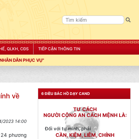
HẾ, QLKH, CĐS
TIẾP CẬN THÔNG TIN
"
TƯ CÁCH
6 ĐIỀU BÁC HỒ DẠY CAND
ính về
NGƯỜI CÔNG AN CÁCH MỆNH LÀ:
Đối với tự mình, phải
CẦN, KIỆM, LIÊM, CHÍNH
4/2023 14:00
Đối với đồng sự, phải
n 24 phương
THÂN ÁI GIÚP ĐỠ