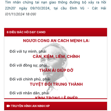
Tìm nhân chứng tai nạn giao thông đường bộ xảy ra hồi
22h20' ngày 09/10/2024, tại cầu Đình Vũ - Cát Hải
(01/11/2024 18:09)
TƯ CÁCH
NGƯỜI CÔNG AN CÁCH MỆNH LÀ:
6 ĐIỀU BÁC HỒ DẠY CAND
Đối với tự mình, phải
CẦN, KIỆM, LIÊM, CHÍNH
Đối với đồng sự, phải
THÂN ÁI GIÚP ĐỠ
Đối với chính phủ, phải
TUYỆT ĐỐI TRUNG THÀNH
Đối với nhân dân, phải
KÍNH TRỌNG LỄ PHÉP
Đối với công việc, phải
TẬN TỤY
Đối với địch, phải
TRUYỀN HÌNH AN NINH HP
CƯƠNG QUYẾT, KHÔN KHÉO