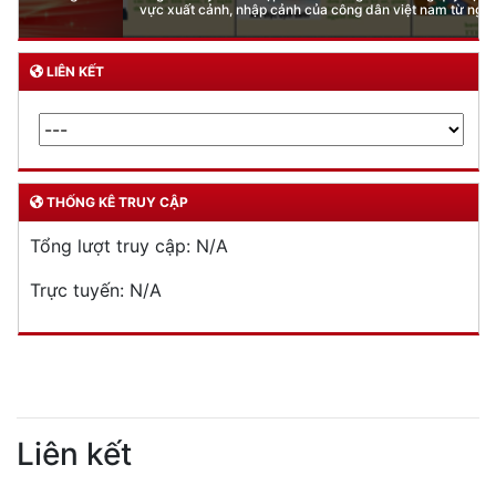
vực xuất cảnh, nhập cảnh của công dân việt nam từ ngày 01/7/2026
LIÊN KẾT
THỐNG KÊ TRUY CẬP
Tổng lượt truy cập:
N/A
Trực tuyến:
N/A
Liên kết