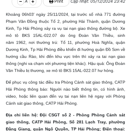
A
Print
Cập nhật: 05/12/2024 23:42
Khoảng 06h03' ngày 25/11/2024, tại trước số nhà 771 đường
Phạm Văn Đồng thuộc Tổ 2, phường Hải Thành, quận Dương
Kinh, Tp Hải Phòng xảy ra vụ tai nạn giao thông đường bộ. Xe
mô tô BKS 15AL-022.07 do ông Đoàn Văn Thiều, sinh
năm 1962, nơi thường trú: Tổ 11, phường Hoà Nghĩa, quận
Dương Kinh, Tp Hải Phòng điều khiển đi hướng quận Đồ Sơn về
hướng cầu Rào, khi đến khu vực trên thì xảy ra tai nạn giao
thông (nghi va chạm với phương tiện khác). Hậu quả: Ông Đoàn
Văn Thiều bị thương, xe mô tô BKS 15AL-022.07 hư hỏng.
Để phục vụ công tác điều tra Phòng Cảnh sát giao thông, CATP
Hải Phòng thông báo: Người nào biết thông tin, có hình ảnh,
video, hoặc liên quan đến vụ tai nạn liên hệ ngay với Phòng
Cảnh sát giao thông, CATP Hải Phòng.
Địa chỉ liên hệ: Đội CSGT số 2 - Phòng Phòng Cảnh sát
giao thông, CATP Hải Phòng, Số 281 Lạch Tray, phường
Đằng Giang, quận Ngô Quyền, TP Hải Phòng; Điện thoại: