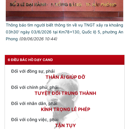
TƯ CÁCH
NGƯỜI CÔNG AN CÁCH MỆNH LÀ:
Thông báo tìm người biết thông tin về vụ TNGT xảy ra khoảng
03h30' ngày 03/6/2026 tại Km78+130, Quốc lộ 5, phường An
Đối với tự mình, phải
Phong
(09/06/2026 10:44)
CẦN, KIỆM, LIÊM, CHÍNH
Đối với đồng sự, phải
THÂN ÁI GIÚP ĐỠ
6 ĐIỀU BÁC HỒ DẠY CAND
Đối với chính phủ, phải
TUYỆT ĐỐI TRUNG THÀNH
Đối với nhân dân, phải
KÍNH TRỌNG LỄ PHÉP
Đối với công việc, phải
TẬN TỤY
Đối với địch, phải
CƯƠNG QUYẾT, KHÔN KHÉO