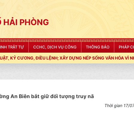
 HẢI PHÒNG
NINH TRẬT TỰ
CCHC, DỊCH VỤ CÔNG
THÔNG BÁO
PHÁP C
LỆNH; XÂY DỰNG NẾP SỐNG VĂN HÓA VÌ NHÂN DÂN PHỤC VỤ"
ng An Biên bắt giữ đối tượng truy nã
Thời gian 17/0