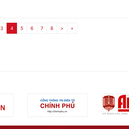
3
4
5
6
7
8
>
»