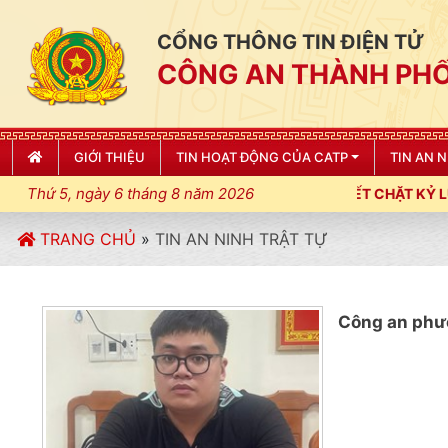
CỔNG THÔNG TIN ĐIỆN TỬ
CÔNG AN THÀNH PHỐ
GIỚI THIỆU
TIN HOẠT ĐỘNG CỦA CATP
TIN AN 
Thứ 5, ngày 6 tháng 8 năm 2026
N THÀNH PHỐ HẢI PHÒNG SIẾT CHẶT KỶ LUẬT, KỶ CƯƠNG, ĐIỀU 
TRANG CHỦ
»
TIN AN NINH TRẬT TỰ
Công an phườ