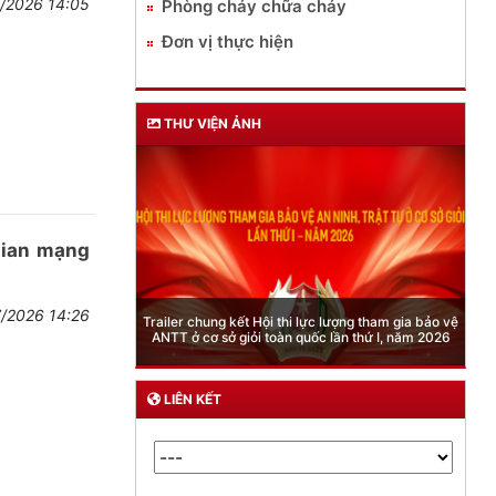
7/2026 14:05
Phòng cháy chữa cháy
Đơn vị thực hiện
THƯ VIỆN ẢNH
gian mạng
Phòng Quản lý xuất nhập cảnh: Hướng dẫn những
7/2026 14:26
quy định mới trong lĩnh vực xuất cảnh, nhập cảnh
của công dân việt nam từ ngày 01/7/2026
LIÊN KẾT