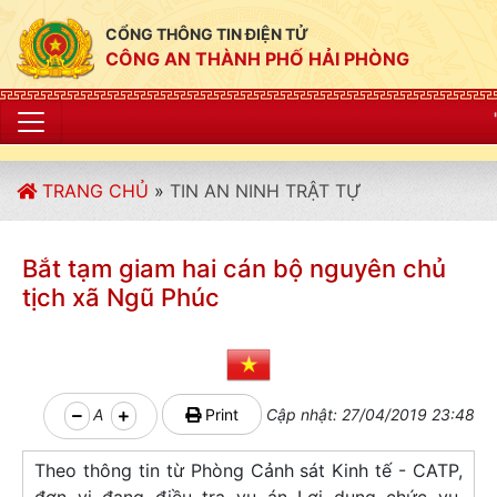
CỔNG THÔNG TIN ĐIỆN TỬ
CÔNG AN THÀNH PHỐ HẢI PHÒNG
"CÔNG AN THÀNH
TRANG CHỦ
»
TIN AN NINH TRẬT TỰ
Bắt tạm giam hai cán bộ nguyên chủ
tịch xã Ngũ Phúc
A
Print
Cập nhật: 27/04/2019 23:48
Theo thông tin từ Phòng Cảnh sát Kinh tế - CATP,