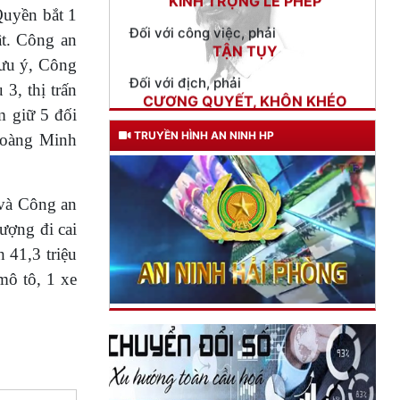
TẬN TỤY
Quyền bắt 1
ật. Công an
Đối với địch, phải
CƯƠNG QUYẾT, KHÔN KHÉO
ưu ý, Công
3, thị trấn
Trích thư Chủ tịch Hồ Chí Minh
m giữ 5 đối
gửi Công an Khu XII,
ngày 11 tháng 3 năm 1948.
TRUYỀN HÌNH AN NINH HP
 Hoàng Minh
 và Công an
ượng đi cai
 41,3 triệu
mô tô, 1 xe