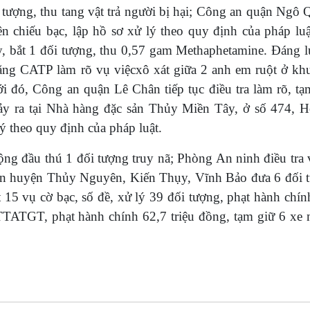
 tượng, thu tang vật trả người bị hại; Công an quận Ngô 
ên chiếu bạc, lập hồ sơ xử lý theo quy định của pháp lu
úy, bắt 1 đối tượng, thu 0,57 gam Methaphetamine.
Đáng l
ng CATP làm rõ vụ việcxô xát giữa 2 anh em ruột ở khu 
i đó, Công an quận Lê Chân tiếp tục điều tra làm rõ, tạ
 xảy ra tại Nhà hàng đặc sản Thủy Miền Tây, ở số 474,
 theo quy định của pháp luật.
g đầu thú 1 đối tượng truy nã; Phòng An ninh điều tra
n huyện Thủy Nguyên, Kiến Thụy, Vĩnh Bảo đưa 6 đối t
15 vụ cờ bạc, số đề, xử lý 39 đối tượng, phạt hành chính
TTATGT, phạt hành chính 62,7 triệu đồng, tạm giữ 6 xe 