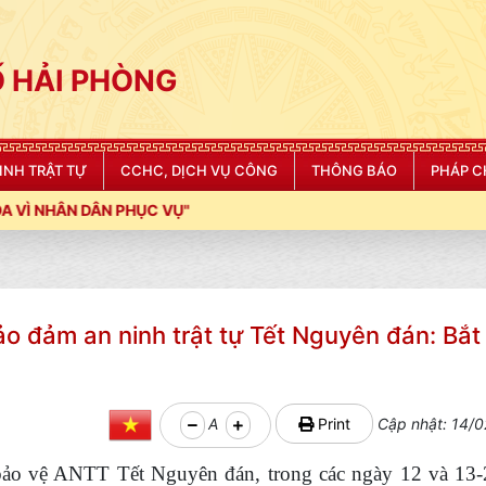
 HẢI PHÒNG
NINH TRẬT TỰ
CCHC, DỊCH VỤ CÔNG
THÔNG BÁO
PHÁP C
PHỤC VỤ"
ảo đảm an ninh trật tự Tết Nguyên đán: Bắt
A
Print
Cập nhật: 14/0
 bảo vệ ANTT Tết Nguyên đán, trong các ngày 12 và 13