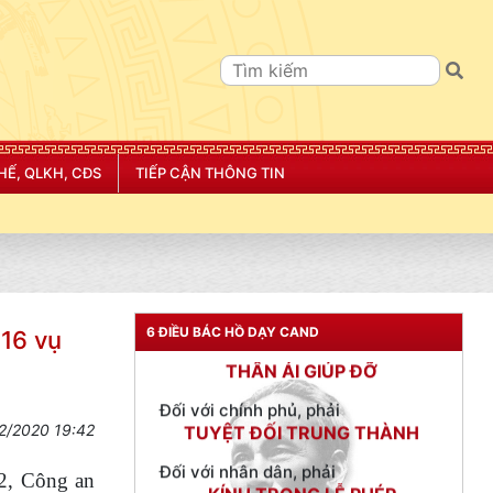
TƯ CÁCH
HẾ, QLKH, CĐS
TIẾP CẬN THÔNG TIN
NGƯỜI CÔNG AN CÁCH MỆNH LÀ:
Đối với tự mình, phải
CẦN, KIỆM, LIÊM, CHÍNH
Đối với đồng sự, phải
THÂN ÁI GIÚP ĐỠ
6 ĐIỀU BÁC HỒ DẠY CAND
 16 vụ
Đối với chính phủ, phải
TUYỆT ĐỐI TRUNG THÀNH
Đối với nhân dân, phải
2/2020 19:42
KÍNH TRỌNG LỄ PHÉP
-2, Công an
Đối với công việc, phải