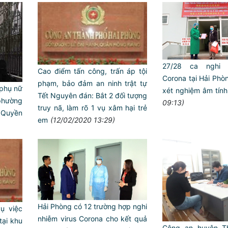
27/28 ca nghi n
Cao điểm tấn công, trấn áp tội
Corona tại Hải Phò
phạm, bảo đảm an ninh trật tự
 phụ nữ
xét nghiệm âm tính
Tết Nguyên đán: Bắt 2 đối tượng
 phường
09:13)
truy nã, làm rõ 1 vụ xâm hại trẻ
 Quyền
em
(12/02/2020 13:29)
Hải Phòng có 12 trường hợp nghi
ụ việc
nhiễm virus Corona cho kết quả
tại khu
Công an huyện T