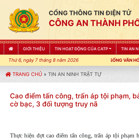
CỔNG THÔNG TIN ĐIỆN TỬ
CÔNG AN THÀNH PHỐ
GIỚI THIỆU
TIN HOẠT ĐỘNG CỦA CATP
TIN AN 
Thứ 6, ngày 7 tháng 8 năm 2026
CƯƠNG, ĐIỀU LỆNH; XÂY DỰNG NẾP SỐNG VĂN HÓA VÌ NHÂN DÂN 
TRANG CHỦ
»
TIN AN NINH TRẬT TỰ
Cao điểm tấn công, trấn áp tội phạm, b
cờ bạc, 3 đối tượng truy nã
Thực hiện đợt cao điểm tấn công, trấn áp tội phạm