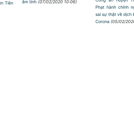
âm tính
(07/02/2020 10:06)
ện Tiên
Phạt hành chính ng
sai sự thật về dịch
Corona
(05/02/202
Trailer chung kết 
ANTT ở cơ sở giỏ