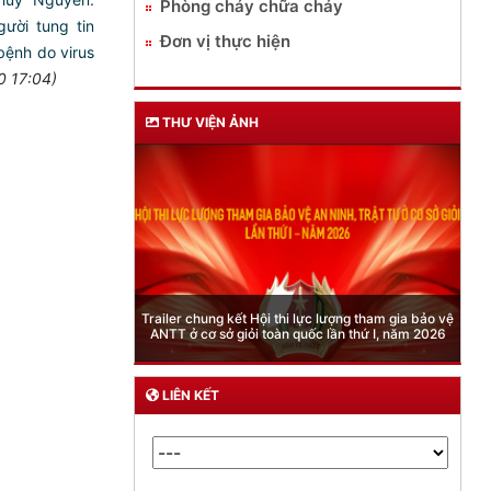
Phòng cháy chữa cháy
ười tung tin
Đơn vị thực hiện
 bệnh do virus
0 17:04)
THƯ VIỆN ẢNH
Phòng Quản lý xuất nhập cảnh: Hướng dẫn 
Hội thi lực lượng tham gia bảo vệ
quy định mới trong lĩnh vực xuất cảnh, nhậ
i toàn quốc lần thứ I, năm 2026
của công dân việt nam từ ngày 01/7/20
LIÊN KẾT