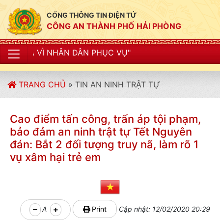
CỔNG THÔNG TIN ĐIỆN TỬ
CÔNG AN THÀNH PHỐ HẢI PHÒNG
HÂN DÂN PHỤC VỤ"
TRANG CHỦ
»
TIN AN NINH TRẬT TỰ
Cao điểm tấn công, trấn áp tội phạm,
bảo đảm an ninh trật tự Tết Nguyên
đán: Bắt 2 đối tượng truy nã, làm rõ 1
vụ xâm hại trẻ em
A
Print
Cập nhật: 12/02/2020 20:29