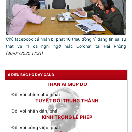
TƯ CÁCH
NGƯỜI CÔNG AN CÁCH MỆNH LÀ:
Chủ facebook cá nhân bị phạt 10 triệu đồng vì đăng tin sai sự
Đối với tự mình, phải
thật về “1 ca nghi ngờ mắc Corona” tại Hải Phòng
CẦN, KIỆM, LIÊM, CHÍNH
(30/01/2020 17:21)
Đối với đồng sự, phải
THÂN ÁI GIÚP ĐỠ
6 ĐIỀU BÁC HỒ DẠY CAND
Đối với chính phủ, phải
TUYỆT ĐỐI TRUNG THÀNH
Đối với nhân dân, phải
KÍNH TRỌNG LỄ PHÉP
Đối với công việc, phải
TẬN TỤY
Đối với địch, phải