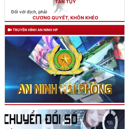
CƯƠNG QUYẾT, KHÔN KHÉO
Trích thư Chủ tịch Hồ Chí Minh
gửi Công an Khu XII,
ngày 11 tháng 3 năm 1948.
TRUYỀN HÌNH AN NINH HP