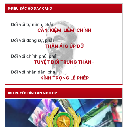
Đối với tự mình, phải
CẦN, KIỆM, LIÊM, CHÍNH
6 ĐIỀU BÁC HỒ DẠY CAND
Đối với đồng sự, phải
THÂN ÁI GIÚP ĐỠ
Đối với chính phủ, phải
TUYỆT ĐỐI TRUNG THÀNH
Đối với nhân dân, phải
KÍNH TRỌNG LỄ PHÉP
Đối với công việc, phải
TẬN TỤY
Đối với địch, phải
CƯƠNG QUYẾT, KHÔN KHÉO
TRUYỀN HÌNH AN NINH HP
Trích thư Chủ tịch Hồ Chí Minh
gửi Công an Khu XII,
ngày 11 tháng 3 năm 1948.