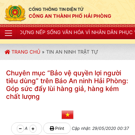
CỔNG THÔNG TIN ĐIỆN TỬ
CÔNG AN THÀNH PHỐ HẢI PHÒNG
SỐNG VĂN HÓA VÌ NHÂN DÂN PHỤC VỤ"
TRANG CHỦ
»
TIN AN NINH TRẬT TỰ
Chuyên mục “Bảo vệ quyền lợi người
tiêu dùng” trên Báo An ninh Hải Phòng:
Góp sức đẩy lùi hàng giả, hàng kém
chất lượng
A
Print
Cập nhật: 29/05/2020 00:37