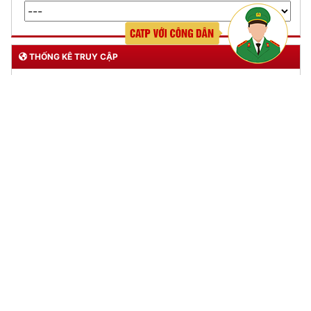
THỐNG KÊ TRUY CẬP
Tổng lượt truy cập:
N/A
Trực tuyến:
N/A
Liên kết