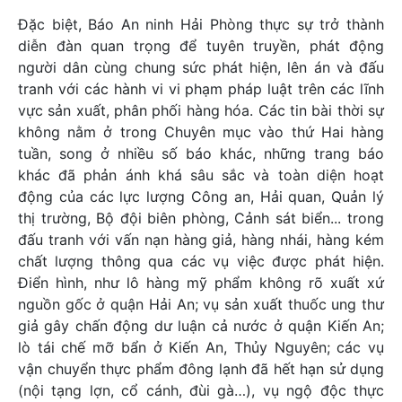
Đặc biệt, Báo An ninh Hải Phòng thực sự trở thành
diễn đàn quan trọng để tuyên truyền, phát động
người dân cùng chung sức phát hiện, lên án và đấu
tranh với các hành vi vi phạm pháp luật trên các lĩnh
vực sản xuất, phân phối hàng hóa. Các tin bài thời sự
không nằm ở trong Chuyên mục vào thứ Hai hàng
tuần, song ở nhiều số báo khác, những trang báo
khác đã phản ánh khá sâu sắc và toàn diện hoạt
động của các lực lượng Công an, Hải quan, Quản lý
thị trường, Bộ đội biên phòng, Cảnh sát biển... trong
đấu tranh với vấn nạn hàng giả, hàng nhái, hàng kém
chất lượng thông qua các vụ việc được phát hiện.
Điển hình, như lô hàng mỹ phẩm không rõ xuất xứ
nguồn gốc ở quận Hải An; vụ sản xuất thuốc ung thư
giả gây chấn động dư luận cả nước ở quận Kiến An;
lò tái chế mỡ bẩn ở Kiến An, Thủy Nguyên; các vụ
vận chuyển thực phẩm đông lạnh đã hết hạn sử dụng
(nội tạng lợn, cổ cánh, đùi gà…), vụ ngộ độc thực