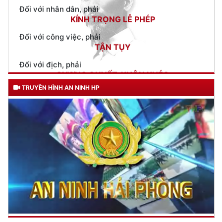
Đối với công việc, phải
TẬN TỤY
Đối với địch, phải
CƯƠNG QUYẾT, KHÔN KHÉO
Trích thư Chủ tịch Hồ Chí Minh
gửi Công an Khu XII,
ngày 11 tháng 3 năm 1948.
TRUYỀN HÌNH AN NINH HP