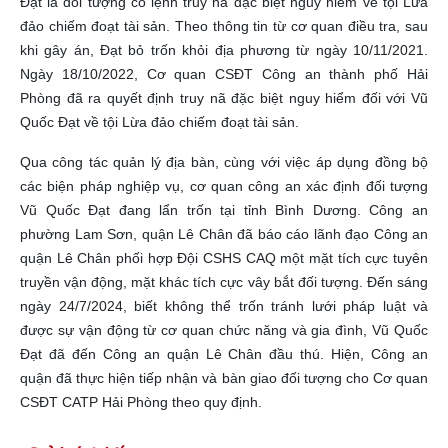
Đạt là đối tượng có lệnh truy nã đặc biệt nguy hiểm về tội Lừa
đảo chiếm đoạt tài sản. Theo thông tin từ cơ quan điều tra, sau
khi gây án, Đạt bỏ trốn khỏi địa phương từ ngày 10/11/2021.
Ngày 18/10/2022, Cơ quan CSĐT Công an thành phố Hải
Phòng đã ra quyết định truy nã đặc biệt nguy hiểm đối với Vũ
Quốc Đạt về tội Lừa đảo chiếm đoạt tài sản.
Qua công tác quản lý địa bàn, cùng với việc áp dụng đồng bộ
các biện pháp nghiệp vụ, cơ quan công an xác định đối tượng
Vũ Quốc Đạt đang lẩn trốn tại tỉnh Bình Dương. Công an
phường Lam Sơn, quận Lê Chân đã báo cáo lãnh đạo Công an
quận Lê Chân phối hợp Đội CSHS CAQ một mặt tích cực tuyên
truyền vận động, mặt khác tích cực vây bắt đối tượng. Đến sáng
ngày 24/7/2024, biết không thể trốn tránh lưới pháp luật và
được sự vận động từ cơ quan chức năng và gia đình, Vũ Quốc
Đạt đã đến Công an quận Lê Chân đầu thú. Hiện, Công an
quận đã thực hiện tiếp nhận và bàn giao đối tượng cho Cơ quan
CSĐT CATP Hải Phòng theo quy định.