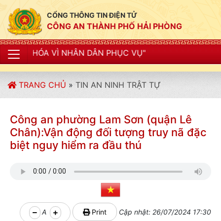
CỔNG THÔNG TIN ĐIỆN TỬ
CÔNG AN THÀNH PHỐ HẢI PHÒNG
 NHÂN DÂN PHỤC VỤ"
TRANG CHỦ
»
TIN AN NINH TRẬT TỰ
Công an phường Lam Sơn (quận Lê
Chân):Vận động đối tượng truy nã đặc
biệt nguy hiểm ra đầu thú
A
Print
Cập nhật: 26/07/2024 17:30