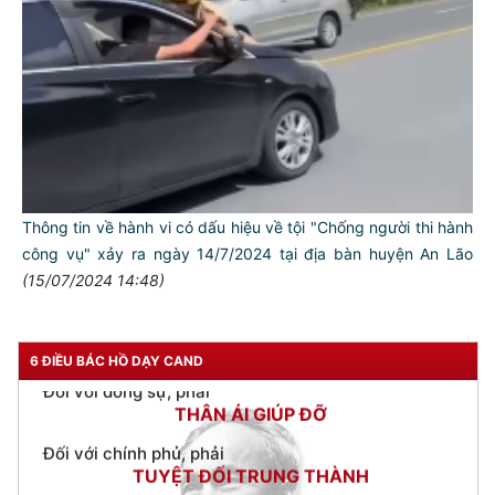
TƯ CÁCH
NGƯỜI CÔNG AN CÁCH MỆNH LÀ:
Thông tin về hành vi có dấu hiệu về tội "Chống người thi hành
công vụ" xảy ra ngày 14/7/2024 tại địa bàn huyện An Lão
Đối với tự mình, phải
(15/07/2024 14:48)
CẦN, KIỆM, LIÊM, CHÍNH
Đối với đồng sự, phải
THÂN ÁI GIÚP ĐỠ
6 ĐIỀU BÁC HỒ DẠY CAND
Đối với chính phủ, phải
TUYỆT ĐỐI TRUNG THÀNH
Đối với nhân dân, phải
KÍNH TRỌNG LỄ PHÉP