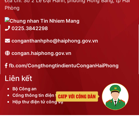
Địa chỉ: Số 2 Lê Đại Hành, phường Hồng Bàng, tp Hải
Phòng
0225.3842298
conganthanhpho@haiphong.gov.vn
congan.haiphong.gov.vn
fb.com/CongthongtindientuConganHaiPhong
Liên kết
Bộ Công an
Cổng thông tin điện tử thành phố
Hộp thư điện tử công vụ
©
2026 Bản quyền nội dung thuộc Công an thành phố
Hải Phòng