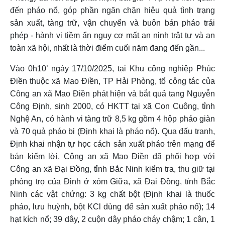
đến pháo nổ, góp phần ngăn chặn hiệu quả tình trạng
sản xuất, tàng trữ, vận chuyển và buôn bán pháo trái
phép - hành vi tiềm ẩn nguy cơ mất an ninh trật tự và an
toàn xã hội, nhất là thời điểm cuối năm đang đến gần...
Vào 0h10’ ngày 17/10/2025, tại Khu công nghiệp Phúc
Điền thuộc xã Mao Điền, TP Hải Phòng, tổ công tác của
Công an xã Mao Điền phát hiện và bắt quả tang Nguyễn
Công Định, sinh 2000, có HKTT tại xã Con Cuông, tỉnh
Nghệ An, có hành vi tàng trữ 8,5 kg gồm 4 hộp pháo giàn
và 70 quả pháo bi (Định khai là pháo nổ). Qua đấu tranh,
Định khai nhận tự học cách sản xuất pháo trên mạng để
bán kiếm lời. Công an xã Mao Điền đã phối hợp với
Công an xã Đại Đồng, tỉnh Bắc Ninh kiểm tra, thu giữ tại
phòng trọ của Định ở xóm Giữa, xã Đại Đồng, tỉnh Bắc
Ninh các vật chứng: 3 kg chất bột (Định khai là thuốc
pháo, lưu huỳnh, bột KCl dùng để sản xuất pháo nổ); 14
hạt kích nổ; 39 dây, 2 cuộn dây pháo cháy chậm; 1 cân, 1