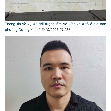
Thông tin về vụ 02 đối tượng làm vỡ kính xe ô tô ở địa bàn
phường Dương Kinh
(13/10/2025 21:28)
TƯ CÁCH
NGƯỜI CÔNG AN CÁCH MỆNH LÀ:
Đối với tự mình, phải
CẦN, KIỆM, LIÊM, CHÍNH