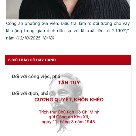
Đối với đồng sự, phải
THÂN ÁI GIÚP ĐỠ
Đối với chính phủ, phải
Công an phường Gia Viên: Điều tra, làm rõ đối tượng cho vay
TUYỆT ĐỐI TRUNG THÀNH
lãi nặng trong giao dịch dân sự với lãi xuất lên tới 2.190%/1
Đối với nhân dân, phải
năm
(13/10/2025 18:18)
KÍNH TRỌNG LỄ PHÉP
Đối với công việc, phải
TẬN TỤY
6 ĐIỀU BÁC HỒ DẠY CAND
Đối với địch, phải
CƯƠNG QUYẾT, KHÔN KHÉO
Trích thư Chủ tịch Hồ Chí Minh
gửi Công an Khu XII,
ngày 11 tháng 3 năm 1948.