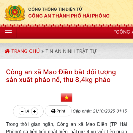
CỔNG THÔNG TIN ĐIỆN TỬ
CÔNG AN THÀNH PHỐ HẢI PHÒNG
"CÔNG AN THÀNH PHỐ HẢI 
TRANG CHỦ
»
TIN AN NINH TRẬT TỰ
Công an xã Mao Điền bắt đối tượng
sản xuất pháo nổ, thu 8,4kg pháo
A
Print
Cập nhật: 21/10/2025 01:15
Trong thời gian ngắn, Công an xã Mao Điền (TP Hải
Phòng) đã liên tiếp phát hiện, bắt giữ 4 vụ việc liên quan