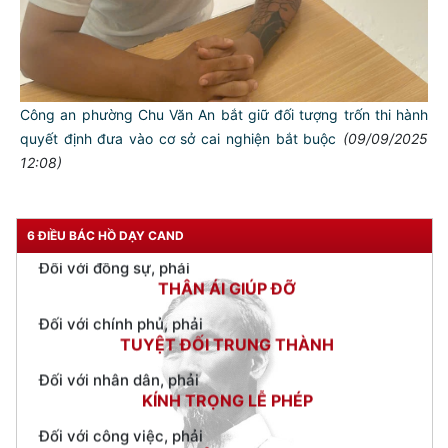
TƯ CÁCH
NGƯỜI CÔNG AN CÁCH MỆNH LÀ:
Công an phường Chu Văn An bắt giữ đối tượng trốn thi hành
quyết định đưa vào cơ sở cai nghiện bắt buộc
(09/09/2025
Đối với tự mình, phải
CẦN, KIỆM, LIÊM, CHÍNH
12:08)
Đối với đồng sự, phải
THÂN ÁI GIÚP ĐỠ
6 ĐIỀU BÁC HỒ DẠY CAND
Đối với chính phủ, phải
TUYỆT ĐỐI TRUNG THÀNH
Đối với nhân dân, phải
KÍNH TRỌNG LỄ PHÉP
Đối với công việc, phải
TẬN TỤY
Đối với địch, phải
CƯƠNG QUYẾT, KHÔN KHÉO