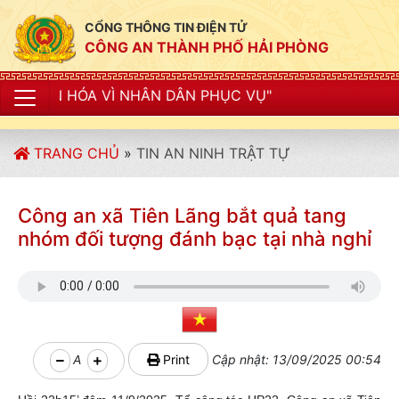
CỔNG THÔNG TIN ĐIỆN TỬ
CÔNG AN THÀNH PHỐ HẢI PHÒNG
NHÂN DÂN PHỤC VỤ"
TRANG CHỦ
»
TIN AN NINH TRẬT TỰ
Công an xã Tiên Lãng bắt quả tang
nhóm đối tượng đánh bạc tại nhà nghỉ
A
Print
Cập nhật: 13/09/2025 00:54