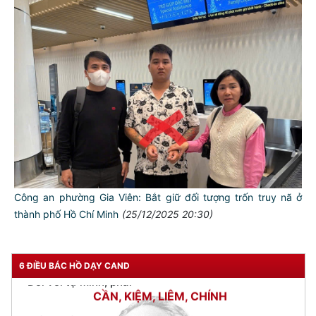
TƯ CÁCH
Công an phường Gia Viên: Bắt giữ đối tượng trốn truy nã ở
NGƯỜI CÔNG AN CÁCH MỆNH LÀ:
thành phố Hồ Chí Minh
(25/12/2025 20:30)
Đối với tự mình, phải
CẦN, KIỆM, LIÊM, CHÍNH
6 ĐIỀU BÁC HỒ DẠY CAND
Đối với đồng sự, phải
THÂN ÁI GIÚP ĐỠ
Đối với chính phủ, phải