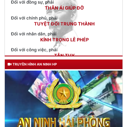
TUYỆT ĐỐI TRUNG THÀNH
Đối với nhân dân, phải
KÍNH TRỌNG LỄ PHÉP
Đối với công việc, phải
TẬN TỤY
Đối với địch, phải
CƯƠNG QUYẾT, KHÔN KHÉO
Trích thư Chủ tịch Hồ Chí Minh
TRUYỀN HÌNH AN NINH HP
gửi Công an Khu XII,
ngày 11 tháng 3 năm 1948.