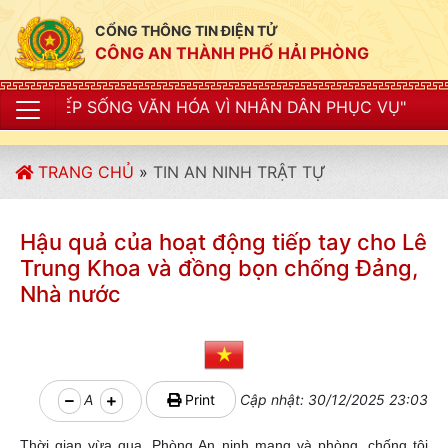
CỔNG THÔNG TIN ĐIỆN TỬ
CÔNG AN THÀNH PHỐ HẢI PHÒNG
 VĂN HÓA VÌ NHÂN DÂN PHỤC VỤ"
TRANG CHỦ
»
TIN AN NINH TRẬT TỰ
Hậu quả của hoạt động tiếp tay cho Lê
Trung Khoa và đồng bọn chống Đảng,
Nhà nước
A
Print
Cập nhật: 30/12/2025 23:03
Thời gian vừa qua, Phòng An ninh mạng và phòng, chống tội