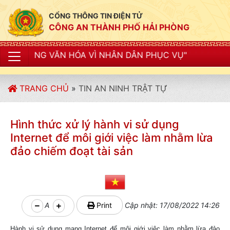
CỔNG THÔNG TIN ĐIỆN TỬ
CÔNG AN THÀNH PHỐ HẢI PHÒNG
 HÓA VÌ NHÂN DÂN PHỤC VỤ"
TRANG CHỦ
»
TIN AN NINH TRẬT TỰ
Hình thức xử lý hành vi sử dụng
Internet để môi giới việc làm nhằm lừa
đảo chiếm đoạt tài sản
A
Print
Cập nhật: 17/08/2022 14:26
Hành vi sử dụng mạng Internet để môi giới việc làm nhằm lừa đảo