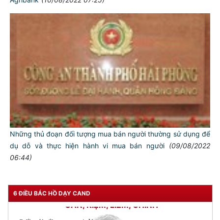
TƯ CÁCH
Những thủ đoạn đối tượng mua bán người thường sử dụng để
NGƯỜI CÔNG AN CÁCH MỆNH LÀ:
dụ dỗ và thực hiện hành vi mua bán người
(09/08/2022
06:44)
Đối với tự mình, phải
CẦN, KIỆM, LIÊM, CHÍNH
Đối với đồng sự, phải
6 ĐIỀU BÁC HỒ DẠY CAND
THÂN ÁI GIÚP ĐỠ
Đối với chính phủ, phải