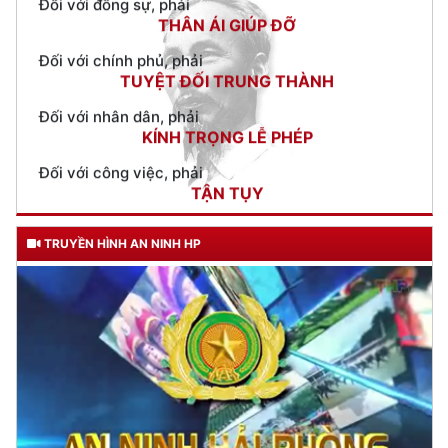
TUYỆT ĐỐI TRUNG THÀNH
Đối với nhân dân, phải
KÍNH TRỌNG LỄ PHÉP
Đối với công việc, phải
TẬN TỤY
Đối với địch, phải
CƯƠNG QUYẾT, KHÔN KHÉO
Trích thư Chủ tịch Hồ Chí Minh
gửi Công an Khu XII,
TRUYỀN HÌNH AN NINH HP
ngày 11 tháng 3 năm 1948.