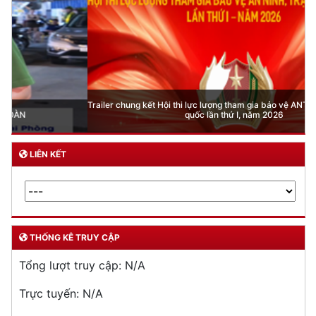
Trailer chung kết Hội thi lực lượng tham gia bảo vệ ANTT ở cơ sở giỏi toàn
quốc lần thứ I, năm 2026
LIÊN KẾT
THỐNG KÊ TRUY CẬP
Tổng lượt truy cập:
N/A
Trực tuyến:
N/A