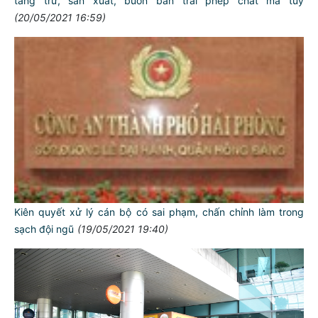
tàng trữ, sản xuất, buôn bán trái phép chất ma túy
(20/05/2021 16:59)
Kiên quyết xử lý cán bộ có sai phạm, chấn chỉnh làm trong
sạch đội ngũ
(19/05/2021 19:40)
TƯ CÁCH
NGƯỜI CÔNG AN CÁCH MỆNH LÀ: