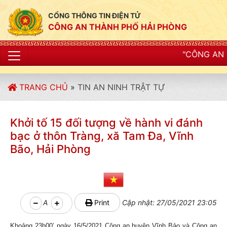
CỔNG THÔNG TIN ĐIỆN TỬ
CÔNG AN THÀNH PHỐ HẢI PHÒNG
"CÔNG AN THÀNH PHỐ HẢI 
TRANG CHỦ
»
TIN AN NINH TRẬT TỰ
Khởi tố 15 đối tượng về hành vi đánh
bạc ở thôn Tràng, xă Tam Đa, Vĩnh
Bão, Hải Phòng
A
Print
Cập nhật: 27/05/2021 23:05
Khoảng 23h00’ ngày 16/5/2021 Công an huyện Vĩnh Bảo và Công an