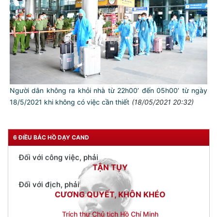
Đối với tự mình, phải
CẦN, KIỆM, LIÊM, CHÍNH
Đối với đồng sự, phải
THÂN ÁI GIÚP ĐỠ
Đối với chính phủ, phải
TUYỆT ĐỐI TRUNG THÀNH
Người dân không ra khỏi nhà từ 22h00’ đến 05h00’ từ ngày
Đối với nhân dân, phải
18/5/2021 khi không có việc cần thiết
(18/05/2021 20:32)
KÍNH TRỌNG LỄ PHÉP
Đối với công việc, phải
TẬN TỤY
6 ĐIỀU BÁC HỒ DẠY CAND
Đối với địch, phải
CƯƠNG QUYẾT, KHÔN KHÉO
Trích thư Chủ tịch Hồ Chí Minh
gửi Công an Khu XII,
ngày 11 tháng 3 năm 1948.