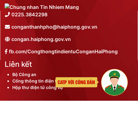
0225.3842298
conganthanhpho@haiphong.gov.vn
congan.haiphong.gov.vn
fb.com/CongthongtindientuConganHaiPhong
Liên kết
Bộ Công an
Cổng thông tin điện tử thành phố
Hộp thư điện tử công vụ
©
2026 Bản quyền nội dung thuộc Công an thành phố
Hải Phòng
Đã kết nối EMC