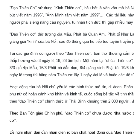
“Đạo Thiên Cơ” sử dụng "Kinh Thiên cơ", hầu hết là văn vần mà bà Nố
bút viết năm 1996”, “Ánh Minh tâm viết năm 1999”,… Các tài liệu này
người phải siêng năng cầu nguyện, tu nhân tích đức thì gặp nhiều ma
"Đạo Thiên cơ" thờ tượng địa Mẫu, Phật bà Quan Âm, Phật tổ Như Lai
giảng giải “kinh” của bà Nối, sau đó thông qua họ tiếp tục tuyên truyền 
Tại các gia đình có người theo "đạo Thiên cơ", bàn thờ thường cắm 5
thắp hương vào 3 ngày 8, 18, 28 âm lịch. Một năm tại "chùa Thiên cơ"
3/3 giỗ địa Mẫu, 16/3 Phật bà đắc đạo, 8/4 giáng sinh Phật tổ, 19/6 
ngày lễ trọng thì hằng năm Thiên cơ lấy 1 ngày đại lễ và buộc các đệ t
Hoạt động của bà Nối chủ yếu là các hình thức mê tín, dị đoan. Phần 
phụ nữ có hoàn cảnh khó khăn về kinh tế, cuộc sống bế tắc về tinh th
theo “đạo Thiên cơ” chính thức ở Thái Bình khoảng trên 2.000 người, 
Theo Ban Tôn giáo Chính phủ, “đạo Thiên cơ” chưa được Nhà nước cô
cơ”.
Đề nghị nhân dân cần nhận diện rõ bản chất hoạt động của “đạo Thiên c