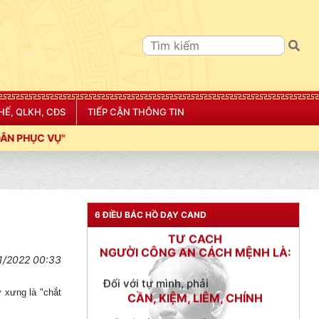
HẾ, QLKH, CĐS
TIẾP CẬN THÔNG TIN
TƯ CÁCH
6 ĐIỀU BÁC HỒ DẠY CAND
NGƯỜI CÔNG AN CÁCH MỆNH LÀ:
Đối với tự mình, phải
1/2022 00:33
CẦN, KIỆM, LIÊM, CHÍNH
Đối với đồng sự, phải
ự xưng là "chắt
THÂN ÁI GIÚP ĐỠ