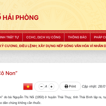
 HẢI PHÒNG
NINH TRẬT TỰ
CCHC, DỊCH VỤ CÔNG
THÔNG BÁO
PHÁP C
 LỆNH; XÂY DỰNG NẾP SỐNG VĂN HÓA VÌ NHÂN DÂN PHỤC VỤ"
Cô Non”
A
Print
Cập nhật: 28/0
i" do bà Nguyễn Thị Nối (1950) ở huyện Thái Thụy, tỉnh Thái Bình lập ra, t
ho dân chúng không cần thuốc.