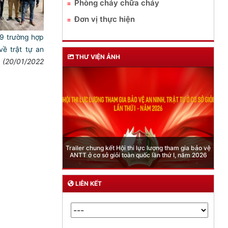
Phòng cháy chữa cháy
Đơn vị thực hiện
639 trường hợp
 trật tự an
THƯ VIỆN ẢNH
(20/01/2022
Phòng Quản lý xuất nhập cảnh: Hướng dẫn n
ội thi lực lượng tham gia bảo vệ
quy định mới trong lĩnh vực xuất cảnh, nhập 
 toàn quốc lần thứ I, năm 2026
của công dân việt nam từ ngày 01/7/202
LIÊN KẾT