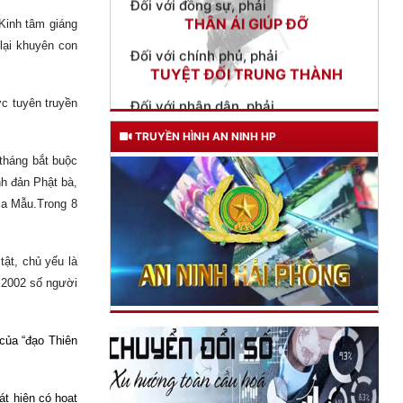
Đối với chính phủ, phải
“Kinh tâm giáng
TUYỆT ĐỐI TRUNG THÀNH
 lại khuyên con
Đối với nhân dân, phải
KÍNH TRỌNG LỄ PHÉP
c tuyên truyền
Đối với công việc, phải
TẬN TỤY
TRUYỀN HÌNH AN NINH HP
 tháng bắt buộc
Đối với địch, phải
nh đản Phật bà,
CƯƠNG QUYẾT, KHÔN KHÉO
địa Mẫu.Trong 8
Trích thư Chủ tịch Hồ Chí Minh
gửi Công an Khu XII,
ngày 11 tháng 3 năm 1948.
tật, chủ yếu là
n 2002 số người
của “đạo Thiên
át hiện có hoạt