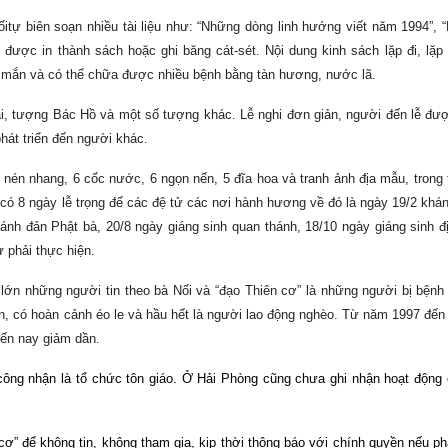
itự biên soạn nhiều tài liệu như: “Những dòng linh hướng viết năm 1994”, 
 được in thành sách hoặc ghi băng cát-sét. Nội dung kinh sách lặp đi, lặp
y mắn và có thể chữa được nhiều bệnh bằng tàn hương, nước lã.
, tượng Bác Hồ và một số tượng khác. Lễ nghi đơn giản, người đến lễ đượ
phát triển đến người khác.
 nén nhang, 6 cốc nước, 6 ngọn nến, 5 đĩa hoa và tranh ảnh địa mẫu, trong
 có 8 ngày lễ trọng để các đệ tử các nơi hành hương về đó là ngày 19/2 khá
khánh đản Phật bà, 20/8 ngày giáng sinh quan thánh, 18/10 ngày giáng sinh 
ử phải thực hiện.
lớn những người tin theo bà Nối và “đạo Thiên cơ” là những người bị bệnh 
ần, có hoàn cảnh éo le và hầu hết là người lao động nghèo. Từ năm 1997 đế
đến nay giảm dần.
ng nhận là tổ chức tôn giáo. Ở Hải Phòng cũng chưa ghi nhận hoạt động 
ơ” để không tin, không tham gia, kịp thời thông báo với chính quyền nếu ph