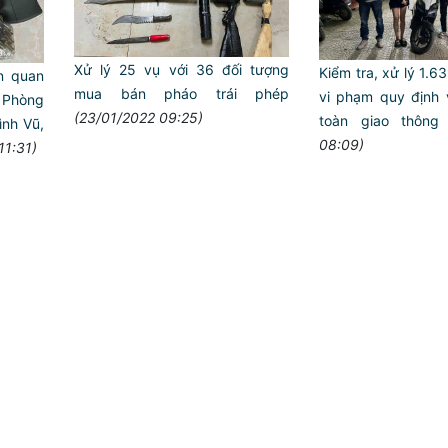
Xử lý 25 vụ với 36 đối tượng
Kiểm tra, xử lý 1.
ên quan
mua bán pháo trái phép
vi phạm quy định về
i Phòng
(23/01/2022 09:25)
toàn giao thông
ình Vũ,
08:09)
11:31)
Trailer chung kết H
ANTT ở cơ sở giỏi