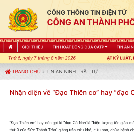
CỔNG THÔNG TIN ĐIỆN TỬ
CÔNG AN THÀNH PHỐ
GIỚI THIỆU
TIN HOẠT ĐỘNG CỦA CATP
TIN AN 
Thứ 6, ngày 7 tháng 8 năm 2026
AN THÀNH PHỐ HẢI PHÒNG SIẾT CHẶT KỶ LUẬT, KỶ CƯƠNG, ĐIỀU
TRANG CHỦ
»
TIN AN NINH TRẬT TỰ
Nhận diện về “Đạo Thiên cơ” hay “đạo 
“Đạo Thiên cơ” hay còn gọi là "đạo Cô Non"là "hiện tượng tôn giáo mớ
thứ 9 của Đức Thánh Trần" giáng trần cứu khổ, cứu nạn, chữa bệnh c