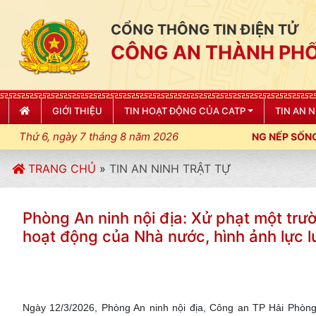
CỔNG THÔNG TIN ĐIỆN TỬ
CÔNG AN THÀNH PHỐ
GIỚI THIỆU
TIN HOẠT ĐỘNG CỦA CATP
TIN AN 
Thứ 6, ngày 7 tháng 8 năm 2026
 CƯƠNG, ĐIỀU LỆNH; XÂY DỰNG NẾP SỐNG VĂN HÓA VÌ NHÂN DÂN
TRANG CHỦ
»
TIN AN NINH TRẬT TỰ
Phòng An ninh nội địa: Xử phạt một trư
hoạt động của Nhà nước, hình ảnh lực 
Ngày 12/3/2026, Phòng An ninh nội địa, Công an TP Hải Phòng