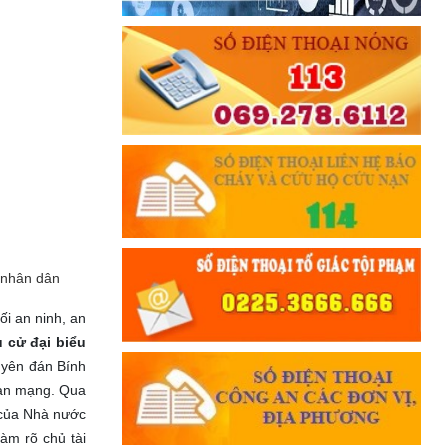
n nhân dân
i an ninh, an
 cử đại biểu
uyên đán Bính
ian mạng. Qua
g của Nhà nước
àm rõ chủ tài