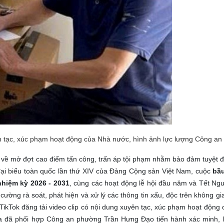
yên tạc, xúc phạm hoạt động của Nhà nước, hình ảnh lực lượng Công a
về mở đợt cao điểm tấn công, trấn áp tội phạm nhằm bảo đảm tuyệt đố
 đại biểu toàn quốc lần thứ XIV của Đảng Cộng sản Việt Nam, cuộc
bầu
hiệm kỳ 2026 - 2031
, cùng các hoạt động lễ hội đầu năm và Tết Ng
ường rà soát, phát hiện và xử lý các thông tin xấu, độc trên không g
g TikTok đăng tải video clip có nội dung xuyên tạc, xúc phạm hoạt độn
ịa đã phối hợp Công an phường Trần Hưng Đạo tiến hành xác minh, l