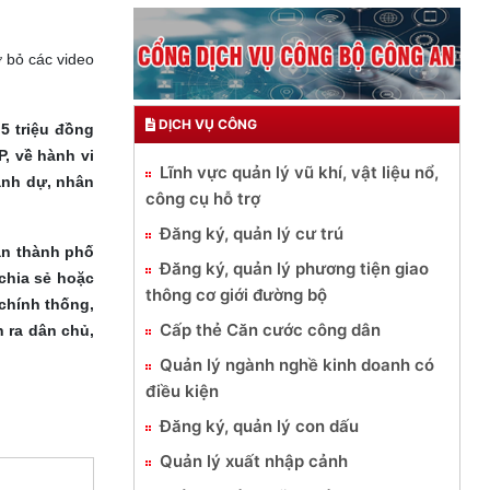
ỡ bỏ các video
DỊCH VỤ CÔNG
5 triệu đồng
P, về hành vi
Lĩnh vực quản lý vũ khí, vật liệu nổ,
danh dự, nhân
công cụ hỗ trợ
Đăng ký, quản lý cư trú
an thành phố
Đăng ký, quản lý phương tiện giao
chia sẻ hoặc
thông cơ giới đường bộ
chính thống,
Cấp thẻ Căn cước công dân
 ra dân chủ,
Quản lý ngành nghề kinh doanh có
điều kiện
Đăng ký, quản lý con dấu
Quản lý xuất nhập cảnh