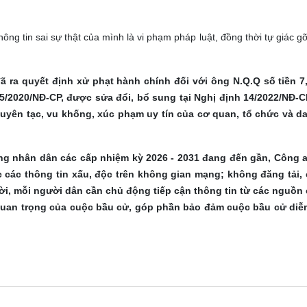
ng tin sai sự thật của mình là vi phạm pháp luật, đồng thời tự giác g
ã ra quyết định xử phạt hành chính đối với ông N.Q.Q số tiền 7,
15/2020/NĐ-CP, được sửa đổi, bổ sung tại Nghị định 14/2022/NĐ-C
, xuyên tạc, vu khống, xúc phạm uy tín của cơ quan, tổ chức và 
ồng nhân dân các cấp nhiệm kỳ 2026 - 2031 đang đến gần, Công 
các thông tin xấu, độc trên không gian mạng; không đăng tải, 
i, mỗi người dân cần chủ động tiếp cận thông tin từ các nguồn 
 quan trọng của cuộc bầu cử, góp phần bảo đảm cuộc bầu cử diễn