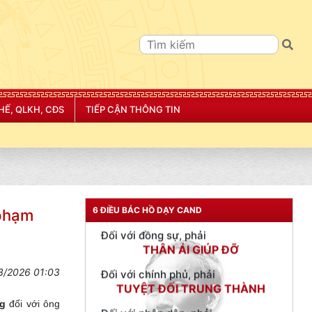
TƯ CÁCH
HẾ, QLKH, CĐS
TIẾP CẬN THÔNG TIN
NGƯỜI CÔNG AN CÁCH MỆNH LÀ:
Đối với tự mình, phải
CẦN, KIỆM, LIÊM, CHÍNH
Đối với đồng sự, phải
THÂN ÁI GIÚP ĐỠ
6 ĐIỀU BÁC HỒ DẠY CAND
 phạm
Đối với chính phủ, phải
TUYỆT ĐỐI TRUNG THÀNH
Đối với nhân dân, phải
3/2026 01:03
KÍNH TRỌNG LỄ PHÉP
ng
đối với ông
Đối với công việc, phải