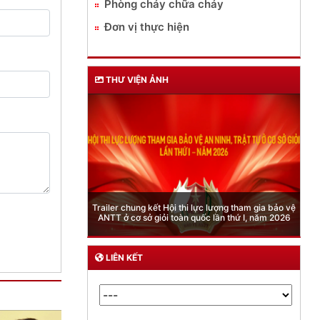
Phòng cháy chữa cháy
Đơn vị thực hiện
THƯ VIỆN ẢNH
Phòng Quản lý xuất nhập cảnh: Hướng dẫn những
quy định mới trong lĩnh vực xuất cảnh, nhập cảnh
của công dân việt nam từ ngày 01/7/2026
LIÊN KẾT