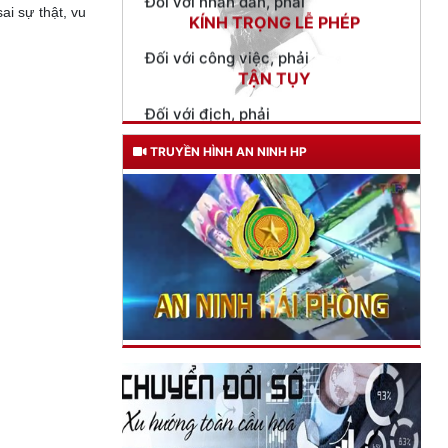
ai sự thật, vu
TẬN TỤY
Đối với địch, phải
CƯƠNG QUYẾT, KHÔN KHÉO
Trích thư Chủ tịch Hồ Chí Minh
gửi Công an Khu XII,
ngày 11 tháng 3 năm 1948.
TRUYỀN HÌNH AN NINH HP