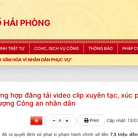
 HẢI PHÒNG
NINH TRẬT TỰ
CCHC, DỊCH VỤ CÔNG
THÔNG BÁO
PHÁP C
 PHỤC VỤ"
ờng hợp đăng tải video clip xuyên tạc, xúc
lượng Công an nhân dân
A
Print
Cập nhật: 13/0
 đã ra quyết định xử phạt vi phạm hành chính số tiền
7,5 triệu đồ