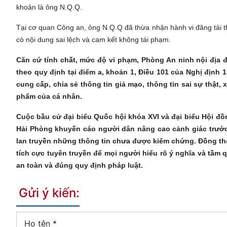
khoản là ông N.Q.Q.
Tại cơ quan Công an, ông N.Q.Q đã thừa nhận hành vi đăng tải thô
có nội dung sai lệch và cam kết không tái phạm.
Căn cứ tính chất, mức độ vi phạm, Phòng An ninh nội địa đ
theo quy định tại điểm a, khoản 1, Điều 101 của Nghị định 
cung cấp, chia sẻ thông tin giả mạo, thông tin sai sự thật
phẩm của cá nhân.
Cuộc bầu cử đại biểu Quốc hội khóa XVI và đại biểu Hội đ
Hải Phòng khuyến cáo người dân nâng cao cảnh giác trước 
lan truyền những thông tin chưa được kiểm chứng. Đồng thờ
tích cực tuyên truyền để mọi người hiểu rõ ý nghĩa và tầm
an toàn và đúng quy định pháp luật.
Gửi ý kiến:
Họ tên
*