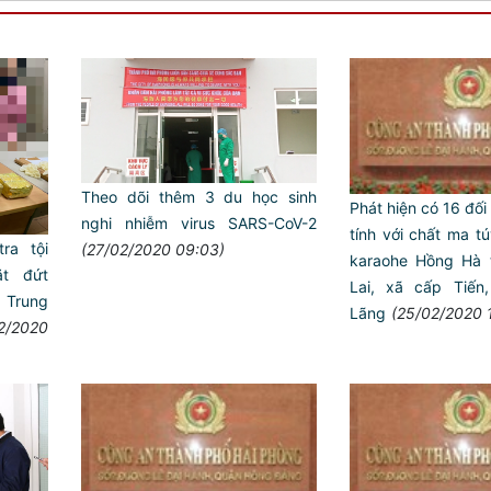
Theo dõi thêm 3 du học sinh
Phát hiện có 16 đố
nghi nhiễm virus SARS-CoV-2
tính với chất ma t
ra tội
(27/02/2020 09:03)
karaohe Hồng Hà t
t đứt
Lai, xã cấp Tiến
 Trung
Lãng
(25/02/2020 
2/2020