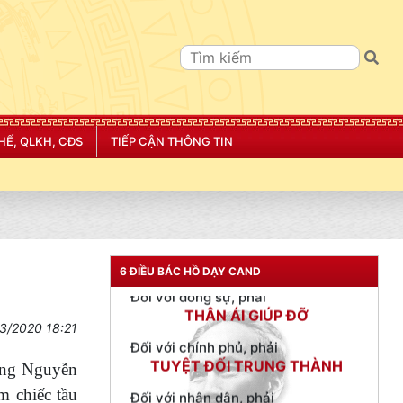
TƯ CÁCH
HẾ, QLKH, CĐS
TIẾP CẬN THÔNG TIN
NGƯỜI CÔNG AN CÁCH MỆNH LÀ:
Đối với tự mình, phải
CẦN, KIỆM, LIÊM, CHÍNH
Đối với đồng sự, phải
THÂN ÁI GIÚP ĐỠ
6 ĐIỀU BÁC HỒ DẠY CAND
Đối với chính phủ, phải
TUYỆT ĐỐI TRUNG THÀNH
3/2020 18:21
Đối với nhân dân, phải
KÍNH TRỌNG LỄ PHÉP
 ông Nguyễn
m chiếc tầu
Đối với công việc, phải