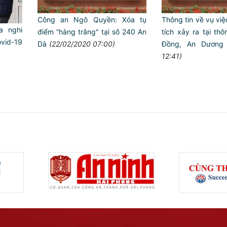
Công an Ngô Quyền: Xóa tụ
Thông tin về vụ vi
a nghi
điểm “hàng trắng" tại sõ 240 An
tích xảy ra tại thô
ovid-19
Dà
(22/02/2020 07:00)
Đồng, An Dương
12:41)