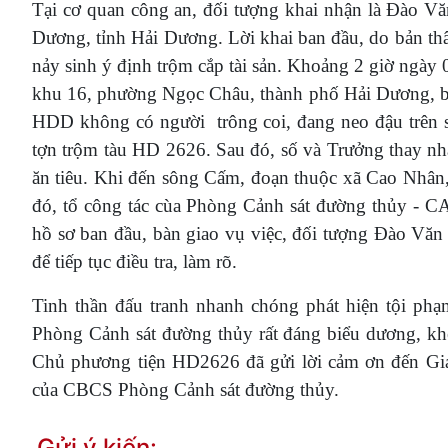
Tại cơ quan công an, đối tượng khai nhận là Đào V
Dương, tỉnh Hải Dương. Lời khai ban đầu, do bản thân
nảy sinh ý định trộm cắp tài sản. Khoảng 2 giờ ngày
khu 16, phường Ngọc Châu, thành phố Hải Dương, bàn
HDD không có người trông coi, đang neo đậu trên 
tợn trộm tàu HD 2626. Sau đó, số và Trưởng thay nha
ăn tiêu. Khi đến sông Cấm, đoạn thuộc xã Cao Nhân, 
đó, tổ công tác cùa Phòng Cảnh sát đường thủy - CAT
hồ sơ ban đầu, bàn giao vụ việc, đối tượng Đào Vă
để tiếp tục điều tra, làm rõ.
Tinh thần đấu tranh nhanh chóng phát hiện tội phạ
Phòng Cảnh sát đường thủy rất đáng biểu dương, 
Chủ phương tiện HD2626 đã gửi lời cảm ơn đến Giá
của CBCS Phòng Cảnh sát đường thủy.
Gửi ý kiến: