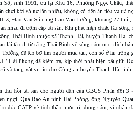
ăn Số, sinh 1991, trú tại Khu 16, Phường Ngọc Châu, th
 chơi bời và nợ lần nhiều, không có tiền ăn tiêu và trả n
 01-3, Đào Văn Số cùng Cao Văn Tưởng, khoảng 27 tuổi, c
 nhau đi trộm cắp tài sản. Khi phát hiện chiếc tàu sôn
sông Thái Bình thuộc xã Thanh Hải, huyện Thanh Hà, c
u lái tàu đi từ sông Thái Bình về sông cấm mục đích bán 
Trưởng đã lên bờ tìm người mua tàu, còn số ở lại trông g
P Hải Phòng đã kiểm tra, kịp thời phát hiện bắt giữ. Đơ
n số và tang vật vụ án cho Công an huyện Thanh Hà, tỉn
m thu hồi tài sản cho người dân của CBCS Phân đội 3 
khen ngợi. Qua Báo An ninh Hải Phòng, ông Nguyễn Qua
m đốc CATP về tinh thần mưu trí, dũng cảm, vì nhân d