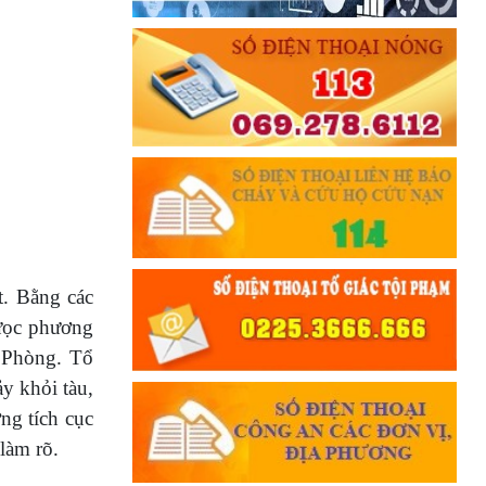
t. Bằng các
đưọc phương
 Phòng. Tổ
y khỏi tàu,
ng tích cục
làm rõ.