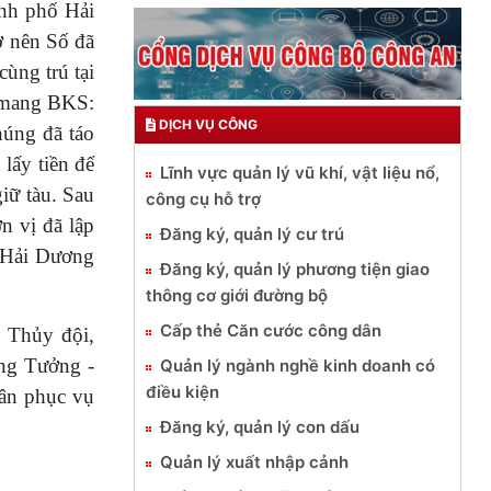
ành phố Hải
ợ nên Số đã
ùng trú tại
g mang BKS:
DỊCH VỤ CÔNG
húng đã táo
lấy tiền để
Lĩnh vực quản lý vũ khí, vật liệu nổ,
iữ tàu. Sau
công cụ hỗ trợ
n vị đã lập
Đăng ký, quản lý cư trú
h Hải Dương
Đăng ký, quản lý phương tiện giao
thông cơ giới đường bộ
Cấp thẻ Căn cước công dân
- Thủy đội,
ng Tưởng -
Quản lý ngành nghề kinh doanh có
điều kiện
ân phục vụ
Đăng ký, quản lý con dấu
Quản lý xuất nhập cảnh