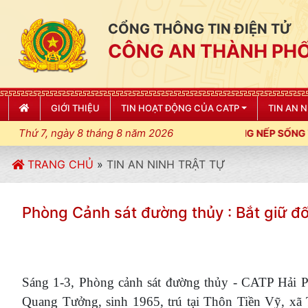
CỔNG THÔNG TIN ĐIỆN TỬ
CÔNG AN THÀNH PHỐ
GIỚI THIỆU
TIN HOẠT ĐỘNG CỦA CATP
TIN AN 
Thứ 7, ngày 8 tháng 8 năm 2026
Ỷ CƯƠNG, ĐIỀU LỆNH; XÂY DỰNG NẾP SỐNG VĂN HÓA VÌ NHÂN D
TRANG CHỦ
»
TIN AN NINH TRẬT TỰ
Phòng Cảnh sát đường thủy : Bắt giữ đố
Sáng 1-3, Phòng cảnh sát đường thủy - CATP Hải P
Quang Tưởng, sinh 1965, trú tại Thôn Tiền Vỹ, xã 