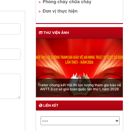
Phòng cháy chữa cháy
Đơn vị thực hiện
THƯ VIỆN ẢNH
Phòng Quản lý xuất nhập cảnh: Hướng dẫn những
quy định mới trong lĩnh vực xuất cảnh, nhập cảnh
của công dân việt nam từ ngày 01/7/2026
LIÊN KẾT