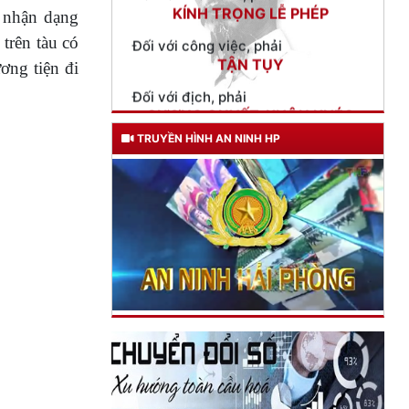
TẬN TỤY
 nhận dạng
trên tàu có
Đối với địch, phải
CƯƠNG QUYẾT, KHÔN KHÉO
ơng tiện đi
Trích thư Chủ tịch Hồ Chí Minh
gửi Công an Khu XII,
ngày 11 tháng 3 năm 1948.
TRUYỀN HÌNH AN NINH HP