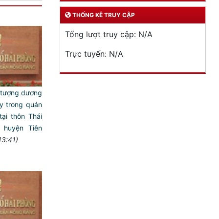
THỐNG KÊ TRUY CẬP
Tổng lượt truy cập:
N/A
Trực tuyến:
N/A
i tượng dương
úy trong quán
ại thôn Thái
, huyện Tiên
13:41)