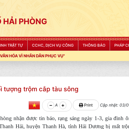
 HẢI PHÒNG
NINH TRẬT TỰ
CCHC, DỊCH VỤ CÔNG
THÔNG BÁO
PHÁP C
ÂN PHỤC VỤ"
i tượng trộm cắp tàu sông
A
Print
Cập nhật: 03/0
hòng nhận được tin báo, rạng sáng ngày 1-3, gia đình
Thanh Hải, huyện Thanh Hà, tỉnh Hải Dương bị mất trộ