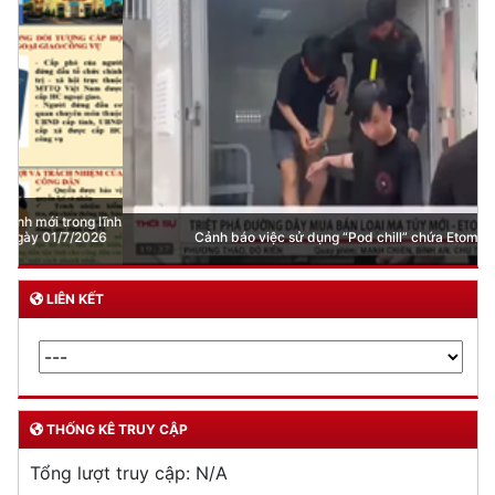
Cảnh báo việc sử dụng “Pod chill” chứa Etomidate
LIÊN KẾT
THỐNG KÊ TRUY CẬP
Tổng lượt truy cập:
N/A