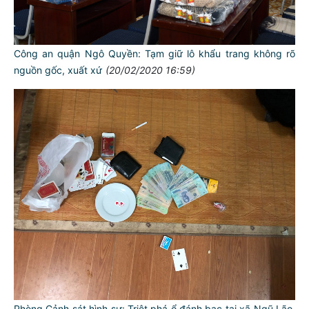
Công an quận Ngô Quyền: Tạm giữ lô khẩu trang không rõ
nguồn gốc, xuất xứ
(20/02/2020 16:59)
Phòng Cảnh sát hình sự: Triệt phá ổ đánh bạc tại xã Ngũ Lão,