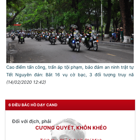
NGƯỜI CÔNG AN CÁCH MỆNH LÀ:
Đối với tự mình, phải
CẦN, KIỆM, LIÊM, CHÍNH
Đối với đồng sự, phải
THÂN ÁI GIÚP ĐỠ
Đối với chính phủ, phải
TUYỆT ĐỐI TRUNG THÀNH
Đối với nhân dân, phải
Cao điểm tấn công, trấn áp tội phạm, bảo đảm an ninh trật tự
KÍNH TRỌNG LỄ PHÉP
Tết Nguyên đán: Bắt 16 vụ cờ bạc, 3 đối tượng truy nã
(14/02/2020 12:42)
Đối với công việc, phải
TẬN TỤY
Đối với địch, phải
6 ĐIỀU BÁC HỒ DẠY CAND
CƯƠNG QUYẾT, KHÔN KHÉO
Trích thư Chủ tịch Hồ Chí Minh
gửi Công an Khu XII,
ngày 11 tháng 3 năm 1948.