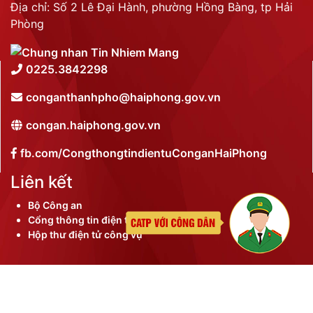
Địa chỉ: Số 2 Lê Đại Hành, phường Hồng Bàng, tp Hải
Phòng
0225.3842298
conganthanhpho@haiphong.gov.vn
congan.haiphong.gov.vn
fb.com/CongthongtindientuConganHaiPhong
Liên kết
Bộ Công an
Cổng thông tin điện tử thành phố
Hộp thư điện tử công vụ
©
2026 Bản quyền nội dung thuộc Công an thành phố