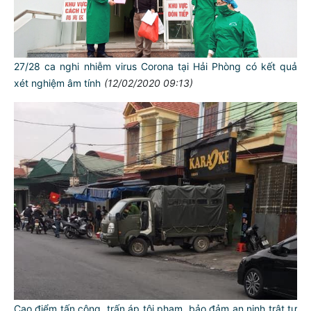
27/28 ca nghi nhiễm virus Corona tại Hải Phòng có kết quả
xét nghiệm âm tính
(12/02/2020 09:13)
TƯ CÁCH
NGƯỜI CÔNG AN CÁCH MỆNH LÀ:
Đối với tự mình, phải
CẦN, KIỆM, LIÊM, CHÍNH
Cao điểm tấn công, trấn áp tội phạm, bảo đảm an ninh trật tự