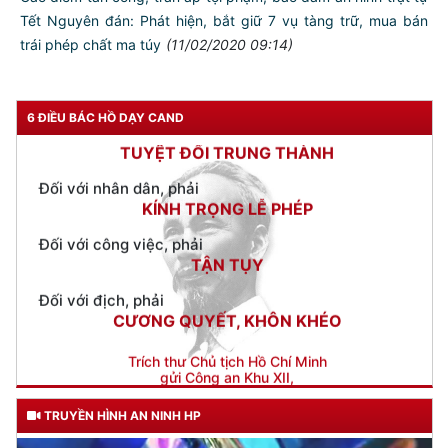
Đối với đồng sự, phải
Tết Nguyên đán: Phát hiện, bắt giữ 7 vụ tàng trữ, mua bán
THÂN ÁI GIÚP ĐỠ
trái phép chất ma túy
(11/02/2020 09:14)
Đối với chính phủ, phải
TUYỆT ĐỐI TRUNG THÀNH
6 ĐIỀU BÁC HỒ DẠY CAND
Đối với nhân dân, phải
KÍNH TRỌNG LỄ PHÉP
Đối với công việc, phải
TẬN TỤY
Đối với địch, phải
CƯƠNG QUYẾT, KHÔN KHÉO
Trích thư Chủ tịch Hồ Chí Minh
gửi Công an Khu XII,
ngày 11 tháng 3 năm 1948.
TRUYỀN HÌNH AN NINH HP