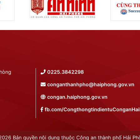
Phòng
0225.3842298
conganthanhpho@haiphong.gov.vn
congan.haiphong.gov.vn
fb.com/CongthongtindientuConganHa
2026 Bản quyền nội dung thuộc Công an thành phố Hải Ph