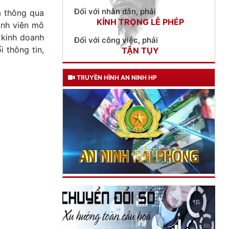
Đối với công việc, phải
à thông qua
TẬN TỤY
ành viên mô
Đối với địch, phải
 kinh doanh
CƯƠNG QUYẾT, KHÔN KHÉO
 thông tin,
Trích thư Chủ tịch Hồ Chí Minh
gửi Công an Khu XII,
TRUYỀN HÌNH AN NINH HP
ngày 11 tháng 3 năm 1948.