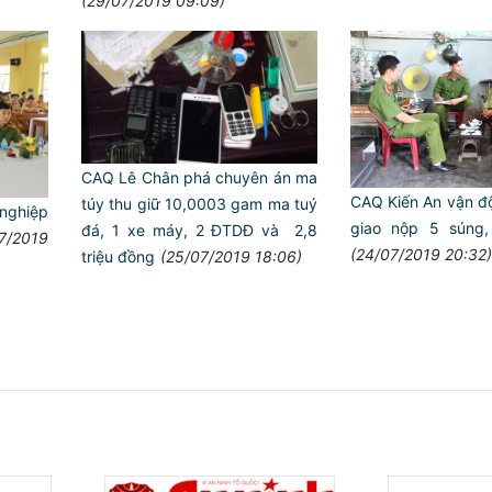
(29/07/2019 09:09)
CAQ Lê Chân phá chuyên án ma
CAQ Kiến An vận đ
túy thu giữ 10,0003 gam ma tuý
nghiệp
giao nộp 5 súng
đá, 1 xe máy, 2 ĐTDĐ và 2,8
7/2019
(24/07/2019 20:32)
triệu đồng
(25/07/2019 18:06)