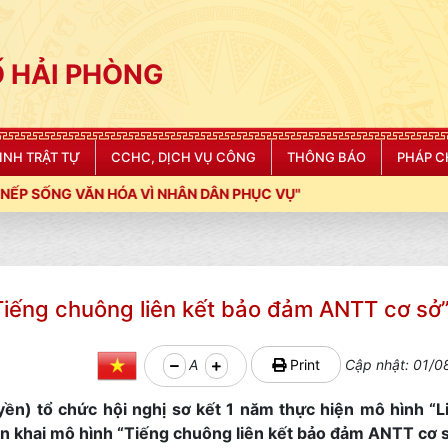
 HẢI PHÒNG
NINH TRẬT TỰ
CCHC, DỊCH VỤ CÔNG
THÔNG BÁO
PHÁP C
HÂN DÂN PHỤC VỤ"
“Tiếng chuông liên kết bảo đảm ANTT cơ sở
A
Print
Cập nhật: 01/0
) tổ chức hội nghị sơ kết 1 năm thực hiện mô hình “L
n khai mô hình “Tiếng chuông liên kết bảo đảm ANTT cơ s