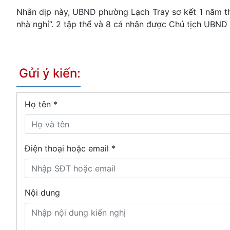
Nhân dịp này, UBND phường Lạch Tray sơ kết 1 năm t
nhà nghỉ”. 2 tập thể và 8 cá nhân được Chủ tịch UB
Gửi ý kiến:
Họ tên
*
Điện thoại hoặc email *
Nội dung