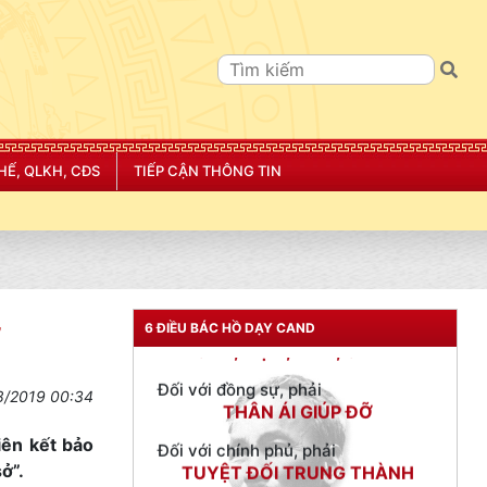
HẾ, QLKH, CĐS
TIẾP CẬN THÔNG TIN
TƯ CÁCH
NGƯỜI CÔNG AN CÁCH MỆNH LÀ:
Đối với tự mình, phải
CẦN, KIỆM, LIÊM, CHÍNH
Đối với đồng sự, phải
6 ĐIỀU BÁC HỒ DẠY CAND
”
THÂN ÁI GIÚP ĐỠ
Đối với chính phủ, phải
8/2019 00:34
TUYỆT ĐỐI TRUNG THÀNH
Đối với nhân dân, phải
iên kết bảo
KÍNH TRỌNG LỄ PHÉP
ở”.