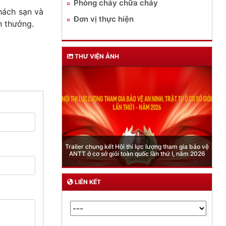
Phòng cháy chữa cháy
hách sạn và
Đơn vị thực hiện
n thưởng.
THƯ VIỆN ẢNH
Phòng Quản lý xuất nhập cảnh: Hướng dẫn những
quy định mới trong lĩnh vực xuất cảnh, nhập cảnh
của công dân việt nam từ ngày 01/7/2026
LIÊN KẾT