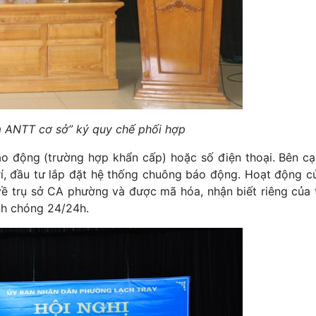
m ANTT cơ sở” ký quy chế phối hợp
báo động (trường hợp khẩn cấp) hoặc số điện thoại. Bên c
trí, đầu tư lắp đặt hệ thống chuông báo động. Hoạt động c
về trụ sở CA phường và được mã hóa, nhận biết riêng của 
anh chóng 24/24h.