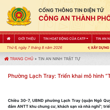
CỔNG THÔNG TIN ĐIỆN TỬ
CÔNG AN THÀNH PHỐ
GIỚI THIỆU
TIN HOẠT ĐỘNG CỦA CATP
TIN AN 
Thứ 6, ngày 7 tháng 8 năm 2026
UẬT, KỶ CƯƠNG, ĐIỀU LỆNH; XÂY DỰNG NẾP SỐNG VĂN HÓA VÌ N
TRANG CHỦ
»
TIN AN NINH TRẬT TỰ
Phường Lạch Tray: Triển khai mô hình 
Chiều 30-7, UBND phường Lạch Tray (quận Ngô Quyền
đảm ANTT khu chung cư, khách sạn và nhà nghỉ”; triể