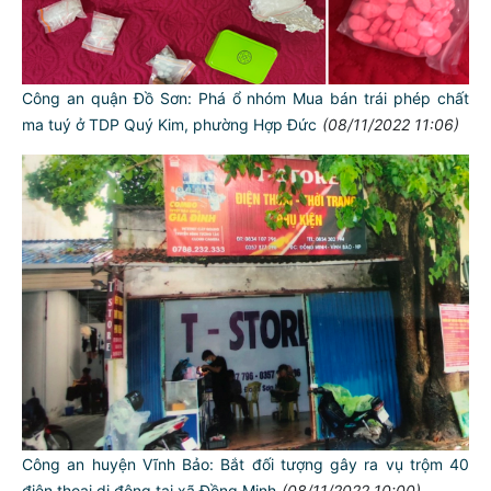
Công an quận Đồ Sơn: Phá ổ nhóm Mua bán trái phép chất
ma tuý ở TDP Quý Kim, phường Hợp Đức
(08/11/2022 11:06)
Công an huyện Vĩnh Bảo: Bắt đối tượng gây ra vụ trộm 40
điện thoại di động tại xã Đồng Minh
(08/11/2022 10:00)