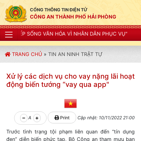
CỔNG THÔNG TIN ĐIỆN TỬ
CÔNG AN THÀNH PHỐ HẢI PHÒNG
 VĂN HÓA VÌ NHÂN DÂN PHỤC VỤ"
TRANG CHỦ
»
TIN AN NINH TRẬT TỰ
Xử lý các dịch vụ cho vay nặng lãi hoạt
động biến tướng “vay qua app"
A
Print
Cập nhật: 10/11/2022 21:00
Trước tình trạng tội phạm liên quan đến “tín dụng
đen” diễn biến phức tạp, Bộ Công an tham mưu ban