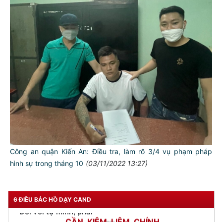
TƯ CÁCH
Công an quận Kiến An: Điều tra, làm rõ 3/4 vụ phạm pháp
NGƯỜI CÔNG AN CÁCH MỆNH LÀ:
hình sự trong tháng 10
(03/11/2022 13:27)
Đối với tự mình, phải
CẦN, KIỆM, LIÊM, CHÍNH
6 ĐIỀU BÁC HỒ DẠY CAND
Đối với đồng sự, phải
THÂN ÁI GIÚP ĐỠ