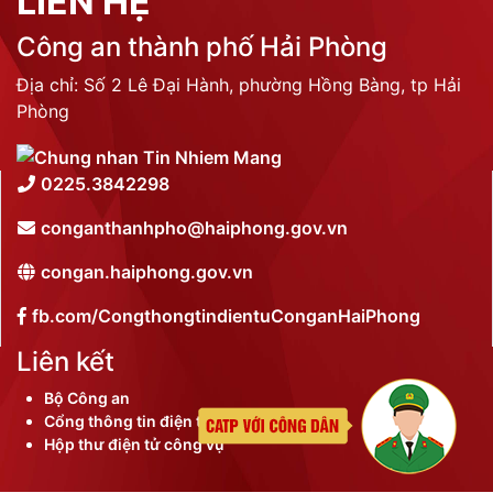
LIÊN HỆ
Công an thành phố Hải Phòng
Địa chỉ: Số 2 Lê Đại Hành, phường Hồng Bàng, tp Hải
Phòng
0225.3842298
conganthanhpho@haiphong.gov.vn
congan.haiphong.gov.vn
fb.com/CongthongtindientuConganHaiPhong
Liên kết
Bộ Công an
Cổng thông tin điện tử thành phố
Hộp thư điện tử công vụ