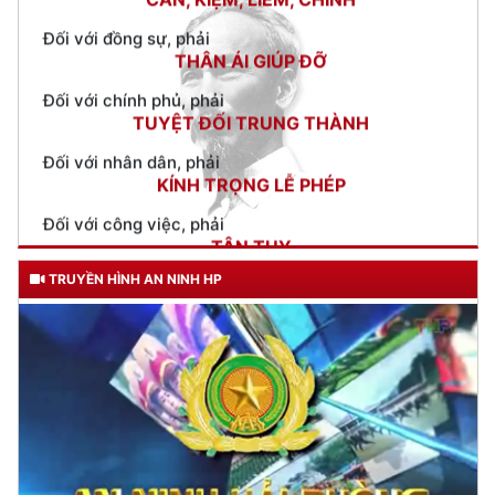
Đối với chính phủ, phải
TUYỆT ĐỐI TRUNG THÀNH
Đối với nhân dân, phải
KÍNH TRỌNG LỄ PHÉP
Đối với công việc, phải
TẬN TỤY
Đối với địch, phải
CƯƠNG QUYẾT, KHÔN KHÉO
Trích thư Chủ tịch Hồ Chí Minh
TRUYỀN HÌNH AN NINH HP
gửi Công an Khu XII,
ngày 11 tháng 3 năm 1948.