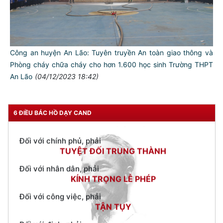
TƯ CÁCH
NGƯỜI CÔNG AN CÁCH MỆNH LÀ:
Đối với tự mình, phải
Công an huyện An Lão: Tuyên truyền An toàn giao thông và
CẦN, KIỆM, LIÊM, CHÍNH
Phòng cháy chữa cháy cho hơn 1.600 học sinh Trường THPT
An Lão
(04/12/2023 18:42)
Đối với đồng sự, phải
THÂN ÁI GIÚP ĐỠ
Đối với chính phủ, phải
6 ĐIỀU BÁC HỒ DẠY CAND
TUYỆT ĐỐI TRUNG THÀNH
Đối với nhân dân, phải
KÍNH TRỌNG LỄ PHÉP
Đối với công việc, phải
TẬN TỤY
Đối với địch, phải
CƯƠNG QUYẾT, KHÔN KHÉO
Trích thư Chủ tịch Hồ Chí Minh