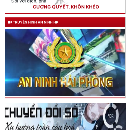
gửi Công an Khu XII,
ngày 11 tháng 3 năm 1948.
TRUYỀN HÌNH AN NINH HP