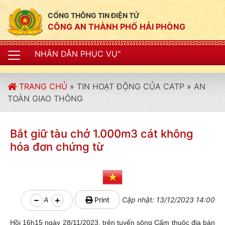
CỔNG THÔNG TIN ĐIỆN TỬ
CÔNG AN THÀNH PHỐ HẢI PHÒNG
ÂN PHỤC VỤ"
TRANG CHỦ
»
TIN HOẠT ĐỘNG CỦA CATP
»
AN
TOÀN GIAO THÔNG
Bắt giữ tàu chở 1.000m3 cát không
hóa đơn chứng từ
A
Print
Cập nhật: 13/12/2023 14:00
Hồi 16h15 ngày 28/11/2023, trên tuyến sông Cấm thuộc địa bàn