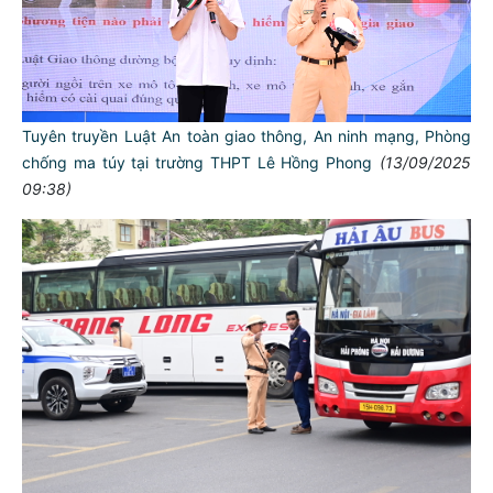
Tuyên truyền Luật An toàn giao thông, An ninh mạng, Phòng
chống ma túy tại trường THPT Lê Hồng Phong
(13/09/2025
09:38)
TƯ CÁCH
NGƯỜI CÔNG AN CÁCH MỆNH LÀ:
Đối với tự mình, phải
CẦN, KIỆM, LIÊM, CHÍNH