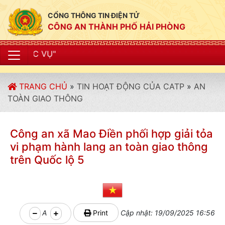
CỔNG THÔNG TIN ĐIỆN TỬ
CÔNG AN THÀNH PHỐ HẢI PHÒNG
"CÔNG AN T
TRANG CHỦ
»
TIN HOẠT ĐỘNG CỦA CATP
»
AN
TOÀN GIAO THÔNG
Công an xã Mao Điền phối hợp giải tỏa
vi phạm hành lang an toàn giao thông
trên Quốc lộ 5
A
Print
Cập nhật: 19/09/2025 16:56