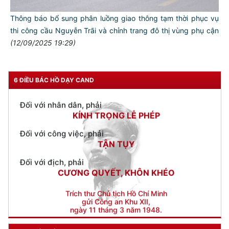
Đối với đồng sự, phải
Thông báo bổ sung phân luồng giao thông tạm thời phục vụ
THÂN ÁI GIÚP ĐỠ
thi công cầu Nguyễn Trãi và chỉnh trang đô thị vùng phụ cận
Đối với chính phủ, phải
(12/09/2025 19:29)
TUYỆT ĐỐI TRUNG THÀNH
Đối với nhân dân, phải
6 ĐIỀU BÁC HỒ DẠY CAND
KÍNH TRỌNG LỄ PHÉP
Đối với công việc, phải
TẬN TỤY
Đối với địch, phải
CƯƠNG QUYẾT, KHÔN KHÉO
Trích thư Chủ tịch Hồ Chí Minh
gửi Công an Khu XII,
ngày 11 tháng 3 năm 1948.